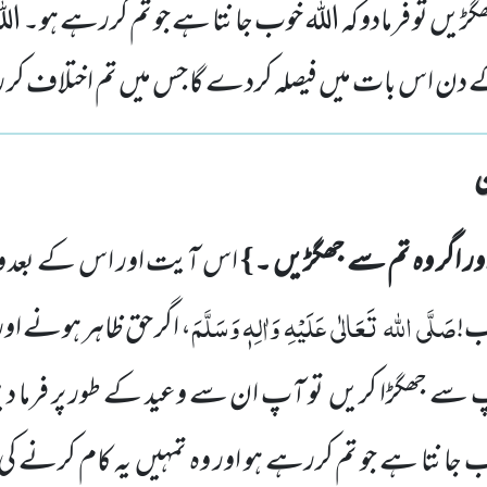
ھگڑیں تو فرمادو کہ اللہ خوب جانتا ہے جو تم کررہے ہو۔ ا
دن اس بات میں فیصلہ کردے گا جس میں تم اختلاف کر 
}
ور اگر وہ تم سے جھگڑیں ۔
اس آیت اور اس کے بعد و
صَلَّی
اللہ
تَعَالٰی
عَلَیْہِ
وَاٰلِہٖ وَسَلَّمَ
ب!
، اگر حق ظاہر ہونے ا
پ سے جھگڑا کریں
تو آپ ان سے وعید کے طور پر فرما د
ب جانتا ہے جو تم کررہے ہو اور وہ تمہیں
یہ کام کرنے ک