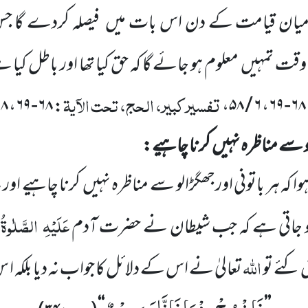
درمیان قیامت کے دن اس بات میں
فیصلہ کردے گا ج
 وقت تمہیں
معلوم ہو جائے گا کہ حق کیا تھا اور باطل کیا
تفسیر کبیر، الحج، تحت الآیۃ
: ۶۸-۶۹، ۸ / ۲۴۹،
: ۶
لو سے مناظرہ نہیں
کرنا چاہیے:
 کہ ہر باتونی اورجھگڑالو سے مناظرہ نہیں
کرنا چاہیے اور
عَلَیْہِ
الصَّلٰوۃُ
و جاتی ہے کہ جب شیطان نے حضرت آدم
اللہ
 کئے تو
تعالیٰ نے اس کے دلائل کا جواب نہ دیا بلکہ ا 