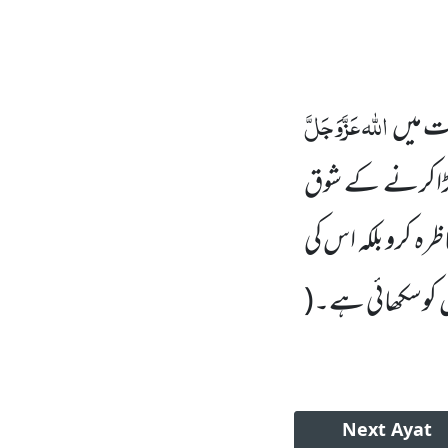
اللہ
عَزَّوَجَلَّ
ت میں
ھگڑاکرنے کے شوق
رہ کرو بلکہ اس کی
کوسکھائی ہے۔
(
Next
Ayat