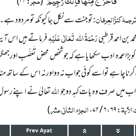
فَاخْرُ جْ مِنْهَا فَاِنَّكَ رَجِیْمٌ
حجر
)
:۳۴
(
‘‘
’’
رجمۂ
کنزُالعِرفان:
تو جنت سے نکل جا کیونکہ تو مردود ہے۔
رَحْمَۃُ اللہ
تَعَالٰی
عَلَیْہِ
حمد بن احمد قرطبی
فرماتے ہیں
اس آی
کوبڑاعمدہ ادب سکھایاہے کہ جوشخص محض تَعَصُّب اورج
 کرناچاہے تواسے کوئی جواب
نہ دواورنہ اس کے ساتھ مناظ
اللہ
اب میں
صرف وہ بات کہہ دو جو
تعالیٰ نے اپنے رسول
لآیۃ
الجزء الثانی عشر
)
: ۶۹، ۶ / ۷۲،
Prev
Ayat