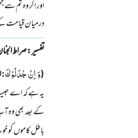
اور اگر وہ تم سے ج
درمیان قیامت کے 
تفسیر : ‎صراط الجنان
وَ اِنْ جٰدَلُوْكَ
:
{
ا
یہ ہے کہ اے حبی
کے بعد بھی وہ آ
باطل کاموں
کو خو