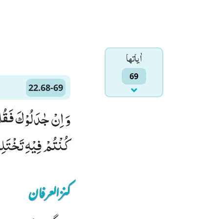
اٰياتها
69
22.68-69
كُنْتُمْ فِیْهِ تَخْتَلِفُ
کنزالعرفان