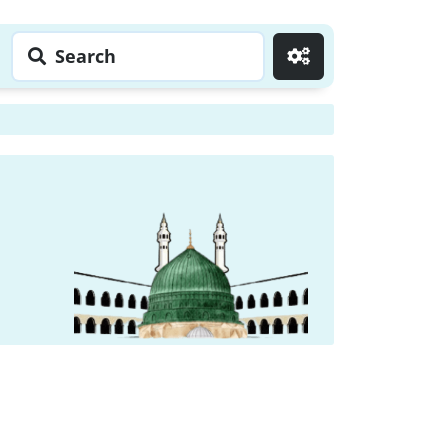
Search
Go