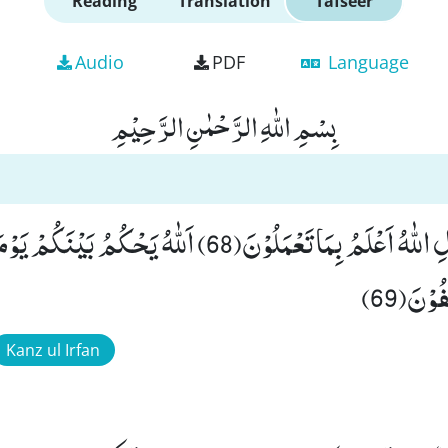
Reading
Translation
Tafseer
Audio
PDF
Language
بِسْمِ اللّٰهِ الرَّحْمٰنِ الرَّحِیْمِ
وَ اِنْ جٰدَلُوْكَ فَقُلِ اللّٰهُ اَعْلَمُ بِمَا تَعْمَلُوْنَ(68) اَللّٰهُ یَ
وْنَ(69)
Kanz ul Irfan