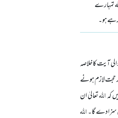
للہ تمہارے
رہے ہو۔
الی
آیت کاخلاصہ
ور حجت لازم ہونے
اللہ
یں
کہ
تعالیٰ ان
اللہ
ی سزا دے گا۔