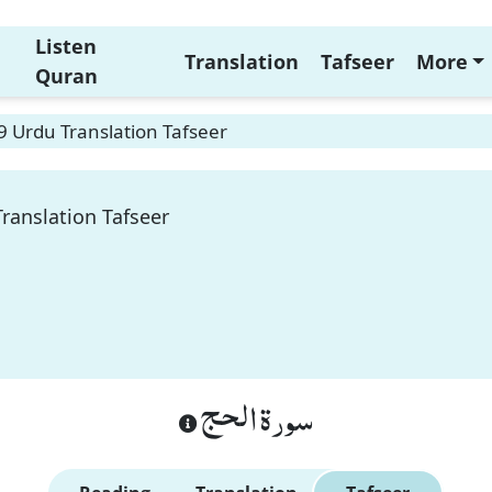
Listen
Translation
Tafseer
More
Quran
69 Urdu Translation Tafseer
Translation Tafseer
سورة الحج