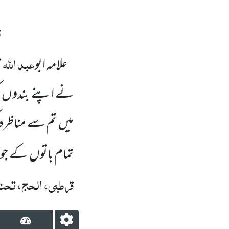
ت
عبد اللہ
علامہ ابو
م
نے اپنے بندوں
میں
تم سے مناظرہ
تمام باتوں
کے جو
قرطبی، الحج، تحت ا