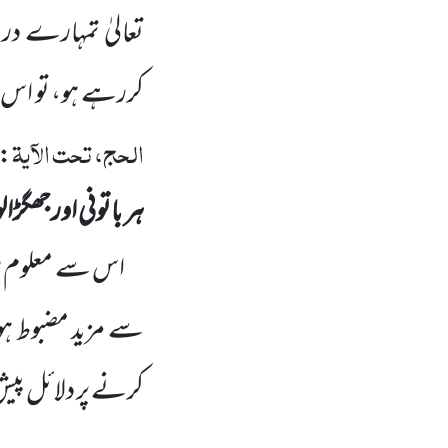
تعالیٰ تمہارے 
کررہے ہو، تو اس
الحج، تحت الآیۃ
۸-۶۹، ۶ / ۵۸،
ہر باتونی اورجھگڑا
اس سے معلوم ہوا
سے مزید مضبوط ہ
کرنے پر دلائل پیش