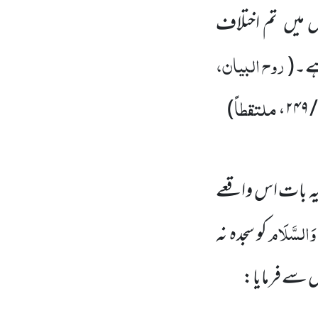
س میں
تم اختلاف
روح البیان،
 ہے۔
(
ملتقطاً
)
 یہ بات اس واقعے
 وَالسَّلَام
کو سجدہ نہ
س سے فرمایا: