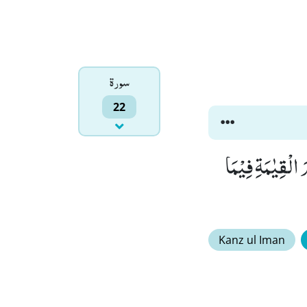
سورۃ
22
حْكُمُ بَیْنَكُمْ یَوْمَ الْقِیٰمَةِ فِیْمَا
Kanz ul Iman