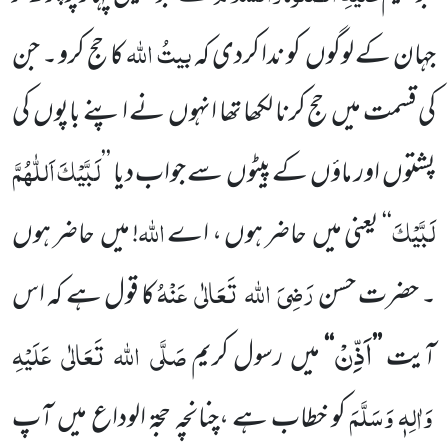
بیتُ
اللہ
جہان کے لوگوں
کو ندا کردی کہ
کا حج کرو ۔ جن
کی قسمت میں
حج کرنا لکھا تھا انہوں
نے اپنے باپوں
کی
لَبَّیْکَ اَللّٰہُمَّ
پشتوں
اور ماؤں
کے پیٹوں
سے جواب دیا ’’
لَبَّیْکَ
اللّٰہ
‘‘
یعنی میں
حاضر ہوں ، اے
! میں
حاضر ہوں
رَضِیَ
اللہ
تَعَالٰی
عَنْہُ
۔ حضرت حسن
کا قول ہے کہ اس
اَذِّنْ
صَلَّی
اللہ
تَعَالٰی
عَلَیْہِ
آیت
’’
‘‘
میں
رسول کریم
وَاٰلِہٖ وَسَلَّمَ
کو خطاب ہے ،چنانچہ حجۃ الوداع میں
آپ