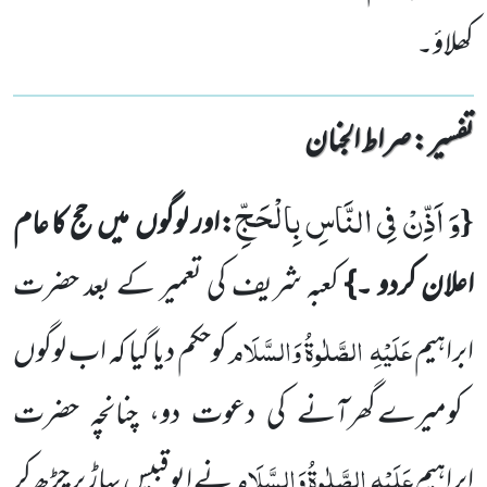
کھلاؤ۔
تفسیر : ‎صراط الجنان
وَ اَذِّنْ فِی النَّاسِ بِالْحَجِّ
{
:اور لوگوں
میں
حج کا عام
اعلان کردو ۔}
کعبہ شریف کی تعمیر کے بعد حضرت
عَلَیْہِ
الصَّلٰوۃُ وَالسَّلَام
ابراہیم
کوحکم دیا گیا کہ اب لوگوں
کومیرے گھرآنے کی دعوت دو، چنانچہ حضرت
عَلَیْہِ
الصَّلٰوۃُ وَالسَّلَام
ابراہیم
نے ابوقبیس پہاڑ پر چڑھ کر