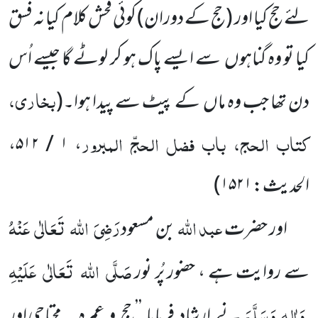
لئے حج کیا اور
(حج کے دوران)
کوئی فحش کلام کیا نہ فسق
کیا تو وہ گناہوں
سے ایسے پاک ہو کر لوٹے گا جیسے اُس
بخاری،
دن تھا جب وہ ماں
کے پیٹ سے پیدا ہوا۔
(
کتاب الحج، باب فضل الحجّ المبرور
، ۱ / ۵۱۲،
الحدیث: ۱۵۲۱
)
عبد اللہ
رَضِیَ
اللہ
تَعَالٰی
عَنْہُ
اور حضرت
بن مسعود
صَلَّی
اللہ
تَعَالٰی
عَلَیْہِ
سے روایت ہے ، حضور پُر نور
وَاٰلِہٖ وَسَلَّمَ
نے ارشاد فرمایا ’’حج و عمرہ
محتاجی اور