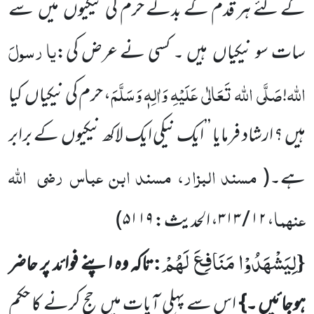
کے لئے ہر قدم کے بدلے حرم کی نیکیوں
میں
سے
یا
رسولَ
سات سو نیکیاں
ہیں ۔ کسی نے عرض کی:
اللّٰہ
صَلَّی
اللہ
تَعَالٰی
عَلَیْہِ
وَاٰلِہٖ وَسَلَّمَ
!
، حرم کی نیکیاں
کیا
ہیں ؟ ارشاد فرمایا ’’ایک نیکی ایک لاکھ نیکیوں
کے برابر
مسند البزار، مسند ابن عباس
رضی
اللہ
ہے۔
(
عنہما
، ۱۲ / ۳۱۳، الحدیث: ۵۱۱۹
)
لِیَشْهَدُوْا مَنَافِعَ لَهُمْ
:
{
تاکہ وہ اپنے فوائد پر حاضر
ہوجائیں ۔}
اس سے پہلی آیات میں
حج کرنے کا حکم