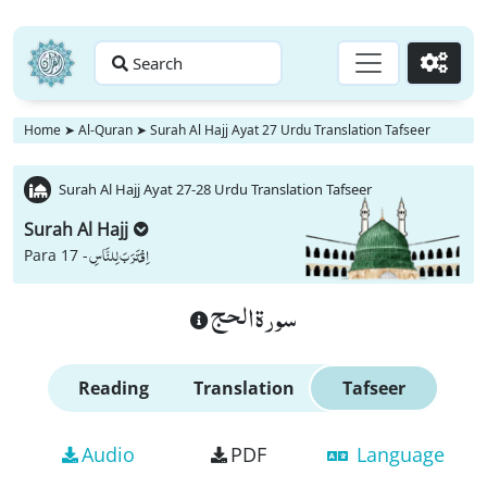
Search
Go
Home
➤
Al-Quran
➤
Surah Al Hajj Ayat 27 Urdu Translation Tafseer
Surah Al Hajj Ayat 27-28 Urdu Translation Tafseer
Surah Al Hajj
اِقْتَرَبَ لِلنَّاسِ
Para 17 -
سورة الحج
Reading
Translation
Tafseer
Audio
PDF
Language