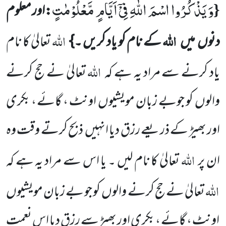
وَ یَذْكُرُوا اسْمَ اللّٰهِ فِیْۤ اَیَّامٍ مَّعْلُوْمٰتٍ
{
:اور معلوم
اللہ
اللہ
دنوں
میں
کے نام کو یاد کریں ۔}
تعالیٰ کا نام
اللہ
یاد کرنے سے مراد یہ ہے کہ
تعالیٰ نے حج کرنے
والوں
کو جوبے زبان مویشیوں
اونٹ ، گائے ، بکری
اور بھیڑ کے ذریعے رزق دیا انہیں
ذبح کرتے وقت وہ
اللہ
ان پر
تعالیٰ کا نام لیں ۔ یا اس سے مراد یہ ہے کہ
اللہ
تعالیٰ نے حج کرنے والوں
کو جو بے زبان مویشیوں
اونٹ ، گائے ، بکری اور بھیڑ سے رزق دیا اس نعمت