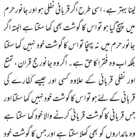
لینا بہتر ہے، اسی طرح اگر قربانی نفلی ہو اور جانور حرم
میں
پہنچ گیا ہو تو اس کا گوشت بھی کھا سکتا ہے البتہ اگر
جانور حرم میں
نہ پہنچا تو اس کا گوشت خود نہیں
کھا سکتا
بلکہ اب وہ فُقرا کا حق ہے۔ اگر وہ جانور
حج قران ، تمتع
اور نفلی قربانی کے علاوہ کسی اور جیسے کَفّارے کی
قربانی کے لئے ہو تو ا س کا گوشت خود نہیں
کھا سکتا اور
جس قربانی
کا گوشت قربانی کرنے والا خود کھا سکتا ہے
وہ مالداروں
کو بھی کھلا سکتا ہے اور جس کا گوشت خود