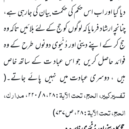
دیا گیا اور اب
اس حکم کی حکمت بیان کی جارہی ہے،
چنانچہ ارشاد فرمایا کہ لوگوں
کو حج کے لئے بلائیں
تاکہ وہ
حج کر کے اپنے دینی اور دُنْیَوی
دونوں
طرح کے وہ
فوائد حاصل کریں
جو اس عباد ت کے ساتھ خاص
ہیں
، دوسری عبادت میں
نہیں
پائے جاتے۔
(
تفسیرکبیر، الحج، تحت الآیۃ
مدارک،
: ۲۸، ۸ / ۲۲۰،
الحج، تحت الآیۃ
: ۲۸، ص۷۳۷
)