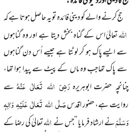
حج کا دینی اور دُنْیَوی فائدہ:
حج کرنے والے کو دینی فائدہ تو یہ حاصل ہوتا ہے کہ
اللہ
تعالیٰ اس کے گناہ بخش دیتا ہے اور وہ گناہوں
سے ایسے
پاک ہو کر لوٹتا ہے جیسے اُس دن گناہوں
سے پاک تھاجب وہ ماں
کے پیٹ سے پیدا ہوا تھا،
رَضِیَ
اللہ
تَعَالٰی
عَنْہُ
چنانچہ
حضرت ابوہریرہ
سے
صَلَّی
اللہ
تَعَالٰی
عَلَیْہِ
وَاٰلِہٖ
روایت ہے، حضور اقدس
وَسَلَّمَ
اللہ
نے ارشاد فرمایا ’’جس نے
تعالیٰ کی رضا کے