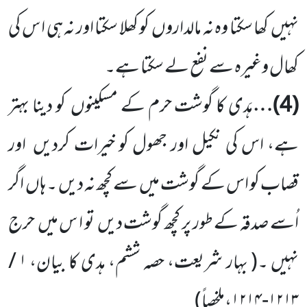
نہیں
کھا سکتا وہ نہ مالداروں
کو کھلا سکتا اور نہ ہی ا س کی
کھال وغیرہ سے نفع لے سکتا ہے۔
(
4
)…
ہَدی کا گوشت حرم کے مسکینوں
کو دینا بہتر
ہے، اس کی نکیل اور جھول کو خیرات کردیں
اور
قصاب کو اس کے گوشت
میں
سے کچھ نہ دیں ۔ ہاں
اگر
اُسے صدقہ کے طور پر کچھ گوشت دیں
تو ا س میں
حرج
نہیں ۔
(
بہار شریعت، حصہ ششم، ہدی کا بیان،
۱
/
۱۲۱۳
-
۱۲۱۴،ملخصاً
)