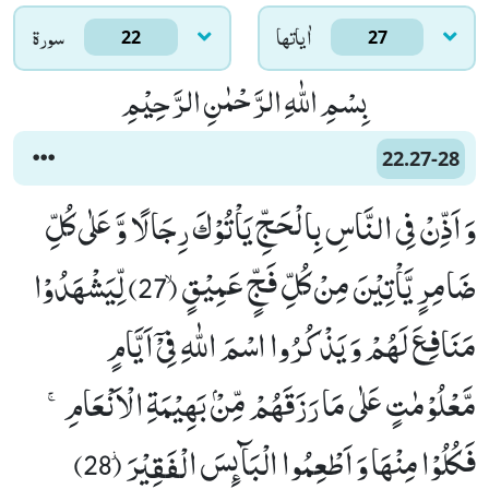
اٰياتها
سورۃ
22
27
بِسْمِ اللّٰهِ الرَّحْمٰنِ الرَّحِیْمِ
22.27-28
وَ اَذِّنْ فِی النَّاسِ بِالْحَجِّ یَاْتُوْكَ رِجَالًا وَّ عَلٰى كُلِّ
ضَامِرٍ یَّاْتِیْنَ مِنْ كُلِّ فَجٍّ عَمِیْقٍۙ (27) لِّیَشْهَدُوْا
مَنَافِعَ لَهُمْ وَ یَذْكُرُوا اسْمَ اللّٰهِ فِیْۤ اَیَّامٍ
مَّعْلُوْمٰتٍ عَلٰى مَا رَزَقَهُمْ مِّنْۢ بَهِیْمَةِ الْاَنْعَامِۚ-
فَكُلُوْا مِنْهَا وَ اَطْعِمُوا الْبَآىٕسَ الْفَقِیْرَ٘ (28)