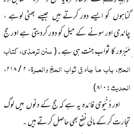
گناہوں
کو ایسے دور کرتے ہیں
جیسے بھٹی لوہے ،
چاندی اور سونے کے میل کو دور کردیتی ہے اور حج
سنن ترمذی، کتاب
ِمَبْرُور کا ثواب جنت ہی ہے۔
(
الحج، باب ما جاء فی ثواب الحجّ والعمرۃ
، ۲ / ۲۱۸،
الحدیث
)
: ۸۱۰
اور دُنْیَوی فائدہ یہ ہے کہ حج کے دنوں
میں
لوگ
تجارت کر کے مالی نفع بھی حاصل کرتے ہیں
۔