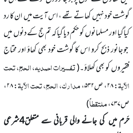
گوشت خود نہیں
کھاتے تھے ، اس آیت میں
ان کا رد
کیا گیا اور مسلمانوں
کو حکم دیا گیا کہ تم حج کے دنوں
میں
جو جانور ذبح کرو اس کا گوشت خود بھی کھاؤ اور محتاج
تفسیرات احمدیہ، الحج، تحت
فقیروں
کو بھی کھلاؤ۔
(
الآیۃ
مدارک، الحج، تحت الآیۃ
: ۲۸، ص۵۳۲،
: ۲۸،
ملتقطاً
ص۷۳۷،
)
حَرم میں
کی جانے والی قربانی سے متعلق
4
شرعی