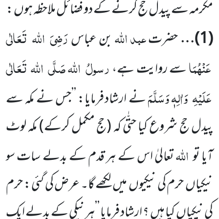
مکرمہ سے پیدل حج کرنے کے دو فضائل ملاحظہ ہوں :
عبد اللہ
رَضِیَ
اللہ
تَعَالٰی
(
1
)…
حضرت
بن عباس
عَنْہُمَا
رسولُ
اللہ
صَلَّی
اللہ
تَعَالٰی
سے روایت ہے،
عَلَیْہِ
وَاٰلِہٖ وَسَلَّمَ
نے
ارشاد فرمایا: ’’جس نے مکہ سے
پیدل حج شروع کیا حتّٰی کہ
(حج مکمل کرکے)
مکہ لوٹ
اللہ
آیا تو
تعالیٰ اس کے ہر قدم کے
بدلے سات سو
نیکیاں
حرم کی نیکیوں
میں
لکھے گا۔ عرض کی گئی : حرم
کی نیکیاں
کیا ہیں
؟ ارشاد فرمایا ’’ہر نیکی کے بدلے ایک