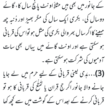
کے جانور میں
بھی ہیں
مثلاً اونٹ پانچ سال کا، گائے
دوسال کی، بکری
ایک سال کی مگر بھیڑ اور دُنبہ چھ
مہینے کا اگر سا ل بھر والی بکری کی مثل ہو تواس کی قربانی
ہو سکتی ہے اور اونٹ گائے میں
یہاں
بھی سات
آدمیوں
کی شرکت ہوسکتی ہے۔
(
3
)…
ہَدی یعنی قربانی کے لیے حرم میں
لے جایا
جانے والا جانور اگر حجِ قِران یا تَمَتُّع کی قربانی کا ہو تو
قربانی کرنے کے بعد اس کے گوشت میں
سے کچھ کھا