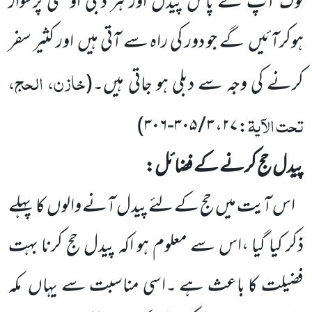
لوگ آپ کے
پاس پیدل اور ہر دبلی اونٹنی پرسوار
ہوکرآئیں
گے جو دور کی راہ سے آتی ہیں
اور کثیر سفر
خازن، الحج،
کرنے کی وجہ سے دبلی ہو جاتی ہیں۔
(
تحت الآیۃ
)
: ۲۷، ۳ / ۳۰۵-۳۰۶
پیدل حج کرنے کے فضائل:
اس آیت میں حج کے لئے پیدل آنے والوں
کا پہلے
ذکر کیا گیا ،اس سے معلوم ہو اکہ پیدل حج کرنا بہت
فضیلت
کا باعث ہے ۔اسی مناسبت سے یہاں
مکہ