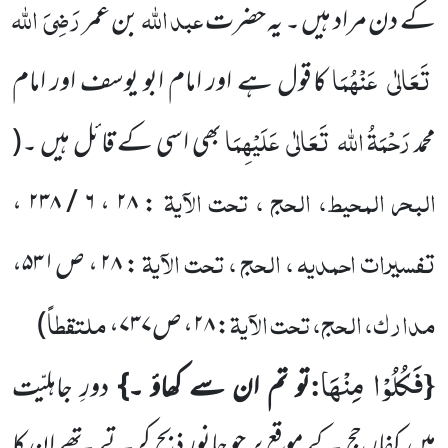
عبد اللہ
رَضِیَ
اللہ
کے دن مراد ہیں ۔ یہ حضرت
بن عمر
تَعَالٰی
عَنْہُمَا
کا قول ہے اور امام ابو یوسف اور امام
رَحْمَۃُ اللہ
تَعَالٰی
عَلَیْہِمَا
محمد
بھی اسی کے قائل ہیں ۔
(
البحر المحیط، الحج ، تحت الآیۃ
: ۲۸ ، ۶ / ۲۳۸ ،
تفسیرات احمدیہ ، الحج ، تحت الآیۃ
: ۲۸ ، ص۵۳۱،
مدارک، الحج، تحت الآیۃ
ملتقطاً
: ۲۸، ص۷۳۷،
)
فَكُلُوْا مِنْهَا
:
{
تو تم ان سے کھاؤ ۔}
دورِ جاہلیّت
میں
کفار حج کے موقع پر جو جانور ذبح کرتے تھے ان کا