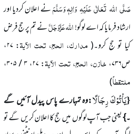
صَلَّی
اللہ
تَعَالٰی
عَلَیْہِ
وَاٰلِہٖ وَسَلَّمَ
نے اعلان کردیا اور
اللہ
عَزَّوَجَلَّ
ارشاد فرمایا کہ اے لوگو!
نے تم پر حج فرض
مدارک، الحج، تحت الآیۃ
کیا تو حج کرو۔
(
: ۲۷،
خازن، الحج، تحت الآیۃ
ص۷۳۶،
: ۲۷، ۳ / ۳۰۵،
ملتقطاً
)
یَاْتُوْكَ رِجَالًا
{
:وہ تمہارے پاس پیدل آئیں
گے
۔}
یعنی جب آپ لوگوں
میں
حج کا اعلان کریں
گے تو