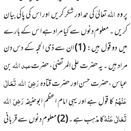
اللہ
پر وہ
تعالیٰ کی حمد اور شکر کریں
اور اس کی پاکی بیان
کریں
۔ معلوم دنوں
سے کیا مراد ہے ا س کے بارے
میں
دو قول ہیں:
(
1
)
ان سے ذی الحجہ کے دس دن
عبد اللہ
مراد ہیں ۔ یہ حضرت علی المرتضیٰ، حضرت
بن
رَضِیَ
اللہ
تَعَالٰی
عباس ،حضرت حسن اور حضرت قتادہ
عَنْہُمْ
رَضِیَ
اللہ
کا قول ہے اور یہی امام اعظم ابوحنیفہ
تَعَالٰی
عَنْہُ
کا مذہب ہے ۔
(
2
)
معلوم دنوں
سے قربانی