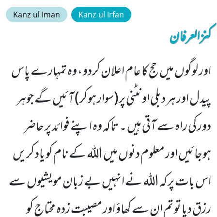
Kanz ul Iman
Kanz ul Irfan
کنزالعرفان
اور لوگوں میں حج کا عام اعلان کردو ، وہ تمہارے پاس
پیدل اور ہر دبلی اونٹنی پر(سوار ہوکر) آئیں گے جوہر
دور کی راہ سے آتی ہیں ۔ تاکہ وہ اپنے فوائد پر حاضر
ہوجائیں اور معلوم دنوں میں اللہ کے نام کو یاد کریں
اس بات پر کہ اللہ نے انہیں بے زبان مویشیوں سے
رزق دیا تو تم ان سے کھاؤ اور مصیبت زدہ محتاج کو