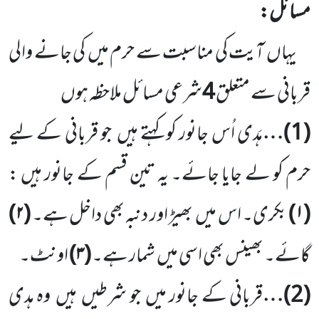
مسائل:
یہاں
آیت کی مناسبت سے حرم میں
کی جانے والی
قربانی سے متعلق
4
شرعی مسائل ملاحظہ ہوں
(
1
)…
ہَدی اُس جانور کو کہتے ہیں
جو قربانی کے لیے
حرم کو لے جایا جائے۔ یہ تین قسم کے جانور ہیں :
(
۱)
بکری۔ اس میں
بھیڑ اور دنبہ بھی داخل ہے۔
(
۲)
گائے۔ بھینس بھی اسی میں
شمار ہے۔
(
۳)
اونٹ۔
(
2
)…
قربانی کے جانور میں
جو شرطیں
ہیں
وہ ہدی