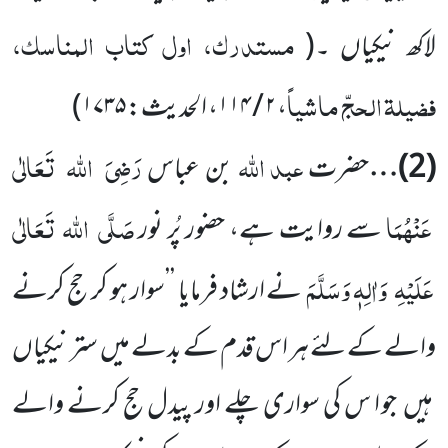
مستدرک، اول کتاب المناسک،
لاکھ نیکیاں ۔
(
فضیلۃ الحجّ ماشیاً
، ۲ / ۱۱۴، الحدیث: ۱۷۳۵
)
عبد اللہ
رَضِیَ
اللہ
تَعَالٰی
(
2
)…
حضرت
بن عباس
عَنْہُمَا
صَلَّی
اللہ
تَعَالٰی
سے روایت ہے، حضور پُر نور
عَلَیْہِ
وَاٰلِہٖ وَسَلَّمَ
نے ارشاد فرمایا ’’سوار ہو کر حج کرنے
والے کے لئے ہر اس قدم کے بدلے میں
ستر نیکیاں
ہیں
جو ا س کی سواری چلے اور پیدل حج کرنے والے