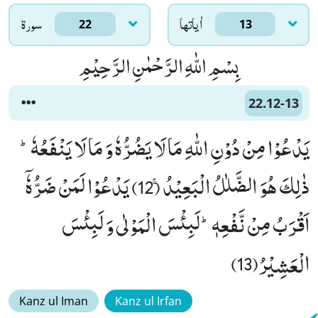
اٰياتها
سورۃ
22
13
بِسْمِ اللّٰهِ الرَّحْمٰنِ الرَّحِیْمِ
22.12-13
یَدْعُوْا مِنْ دُوْنِ اللّٰهِ مَا لَا یَضُرُّهٗ وَ مَا لَا یَنْفَعُهٗؕ-
ذٰلِكَ هُوَ الضَّلٰلُ الْبَعِیْدُۚ (12) یَدْعُوْا لَمَنْ ضَرُّهٗۤ
اَقْرَبُ مِنْ نَّفْعِهٖؕ-لَبِئْسَ الْمَوْلٰى وَ لَبِئْسَ
الْعَشِیْرُ(13)
Kanz ul Iman
Kanz ul Irfan