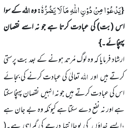
یَدْعُوْا مِنْ دُوْنِ اللّٰهِ مَا لَا یَضُرُّهٗ
{
اللہ
: وہ
کے سوا
اس
(بت)
کی
عبادت کرتا ہے جو نہ اسے نقصان
پہنچائے۔}
ارشاد فرمایا کہ وہ لوگ مُرتد ہونے کے بعد بت پرستی
اللہ
کرتے ہیں
اور
تعالیٰ کی عبادت کرنے کی بجائے
اس کی عبادت کرتے
ہیں
جو نہ انہیں
نقصان پہنچا سکتا
ہے اور نہ نفع دے سکتا ہے کیونکہ وہ بے جان ہے
،ایسے خداؤں
کی پوجاانتہا درجے کی گمراہی ہے۔
(