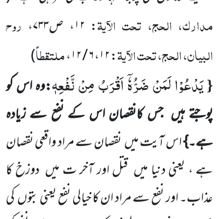
مدارک، الحج، تحت الآیۃ
روح
: ۱۲، ص۷۳۳،
البیان، الحج، تحت الآیۃ
ملتقطاً
)
: ۱۲، ۶ / ۱۲،
یَدْعُوْا لَمَنْ ضَرُّهٗۤ اَقْرَبُ مِنْ نَّفْعِهٖ
{
:وہ اس کو
پوجتے ہیں جس کانقصان اس کے نفع سے زیادہ
ہے۔}
اس آیت میں نقصان سے مراد واقعی نقصان
ہے ، یعنی دنیا میں قتل اور آخر ت میں دوزخ کا
عذاب۔ اور نفع سے مراد ان کا خیالی نفع یعنی بتوں کی