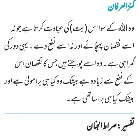
کنزالعرفان
وہ اللہ کے سوا اس (بت) کی عبادت کرتا ہے جو نہ
اسے نقصان پہنچائے اور نہ اسے نفع دے۔ یہی دور کی
گمراہی ہے۔ وہ اسے پوجتے ہیں جس کا نقصان اس
کے نفع سے زیادہ ہے بیشک وہ کیا ہی برا مولیٰ ہے اور
بیشک کیا ہی برا ساتھی ہے۔
تفسیر : ‎صراط الجنان