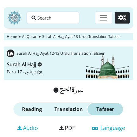
Search
Go
Home
➤
Al-Quran
➤
Surah Al Hajj Ayat 13 Urdu Translation Tafseer
Surah Al Hajj Ayat 12-13 Urdu Translation Tafseer
Surah Al Hajj
اِقْتَرَبَ لِلنَّاسِ
Para 17 -
سورة الحج
Reading
Translation
Tafseer
Audio
PDF
Language