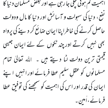
اہمیت کم ہوتی چلی جا رہی ہے اور بعض مسلمان دنیا کا
نفع، دنیا کی سہولت و آسائش اور دنیا کا مال ودولت
حاصل کرنے کی خاطراپنا ایمان ضائع کر دینے کی پرواہ
بھی نہیں
کرتے اور چند ٹکوں
کے لئے ایمان جیسی
اللہ
قیمتی ترین دولت لٹا دیتے ہیں ۔
تعالیٰ تمام
مسلمانوں
کو عقلِ سلیم عطا فرمائے اور انہیں
اپنے
ایمان کی قدر اور اس کی اہمیت کو سمجھنے کی توفیق عطا
فرمائے، اٰمین۔