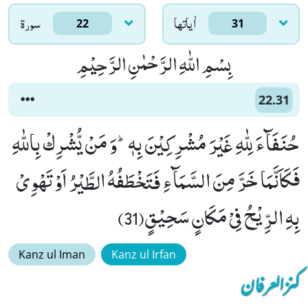
اٰياتها
سورۃ
22
31
بِسْمِ اللّٰهِ الرَّحْمٰنِ الرَّحِیْمِ
22.31
حُنَفَآءَ لِلّٰهِ غَیْرَ مُشْرِكِیْنَ بِهٖؕ-وَ مَنْ یُّشْرِكْ بِاللّٰهِ
فَكَاَنَّمَا خَرَّ مِنَ السَّمَآءِ فَتَخْطَفُهُ الطَّیْرُ اَوْ تَهْوِیْ
بِهِ الرِّیْحُ فِیْ مَكَانٍ سَحِیْقٍ(31)
Kanz ul Iman
Kanz ul Irfan
کنزالعرفان