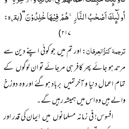
اُولٰٓىٕكَ اَصْحٰبُ النَّارِۚ-هُمْ فِیْهَا خٰلِدُوْنَ
بقرہ
:
(
‘‘
)
۲۱۷
ترجمۂ
کنزُالعِرفان
: اور تم میں
جو کوئی اپنے دین سے
مرتد ہو
جائے پھر کافر ہی مرجائے تو ان لوگوں
کے
تمام اعمال دنیا و آخرت
میں
برباد ہوگئے اور وہ دوزخ
والے ہیں
وہ اس میں
ہمیشہ رہیں
گے۔
افسوس! فی زمانہ مسلمانوں
میں
ایمان کی قدر اور