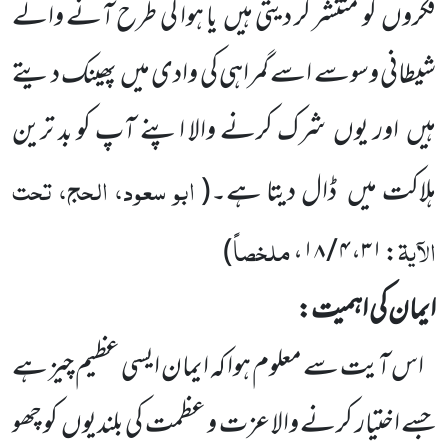
فکروں
کو مُنتَشر کر دیتی ہیں
یا ہوا کی طرح آنے والے
شیطانی وسوسے اسے گمراہی کی وادی
میں
پھینک دیتے
ہیں
اور یوں
شرک کرنے والا اپنے آپ کو بد ترین
ابو سعود، الحج، تحت
ہلاکت میں
ڈال دیتا ہے۔
(
الآیۃ
ملخصاً
)
: ۳۱، ۴ / ۱۸،
ایمان کی اہمیت:
اس آیت سے معلوم ہوا کہ ایمان ایسی عظیم چیز ہے
جسے اختیار کرنے والا عزت و عظمت کی بلندیوں
کو چھو