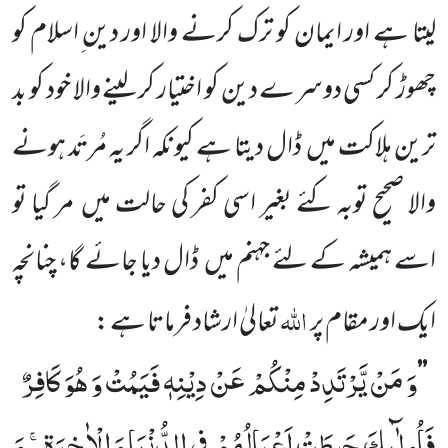
لیتا ہے اور ایمان کو ترک کرنے والا اور دین ِاسلام کو
چھوڑ کر کسی دوسرے دین کو اختیار کر لینے والا خود کو بد
ترین ہلاکت میں
ڈال دیتا ہے کیونکہ اگر یہ مُرتَد ہونے
والا صحیح توبہ کئے بغیر اسی کفر کی حالت میں
مر گیا تو
اسے ہمیشہ کے لئے جہنم میں
ڈال دیا جائے گا، چنانچہ
اللہ
ایک اور مقام پر
تعالیٰ ارشاد فرماتا ہے :
وَ مَنْ یَّرْتَدِدْ مِنْكُمْ عَنْ دِیْنِهٖ فَیَمُتْ وَ هُوَ كَافِرٌ
’’
فَاُولٰٓىٕكَ حَبِطَتْ اَعْمَالُهُمْ فِی الدُّنْیَا وَ الْاٰخِرَةِۚ- وَ