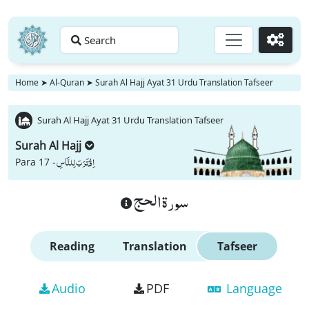
Search
Go
Home
➤
Al-Quran
➤
Surah Al Hajj Ayat 31 Urdu Translation Tafseer
Surah Al Hajj Ayat 31 Urdu Translation Tafseer
Surah Al Hajj
اِقْتَرَبَ لِلنَّاسِ
Para 17 -
سورة الحج
Reading
Translation
Tafseer
Audio
PDF
Language