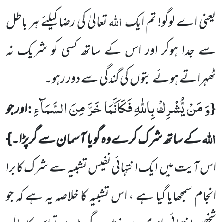
اللہ
یعنی اے لوگو! تم ایک
تعالیٰ کی رضا کیلئے ہر باطل
سے جدا ہوکر اور اس کے ساتھ کسی کو شریک نہ
ٹھہراتے ہوئے بتوں
کی گندگی سے دور رہو۔
وَ مَنْ یُّشْرِكْ بِاللّٰهِ فَكَاَنَّمَا خَرَّ مِنَ السَّمَآءِ
:
{
اور جو
اللہ
کے ساتھ شرک کرے وہ گویا آسمان سے گرپڑا۔}
اس آیت میں
ایک انتہائی نفیس تشبیہ سے شرک کا برا
انجام سمجھایا گیا ہے ، اس تشبیہ کا خلاصہ یہ ہے کہ جو