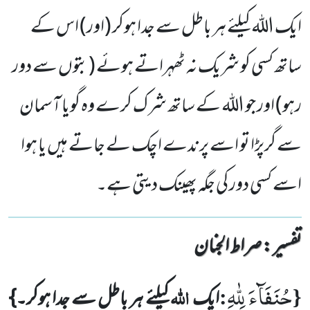
ایک اللہ کیلئے ہر باطل سے جدا ہوکر (اور) اس کے
ساتھ کسی کو شریک نہ ٹھہراتے ہوئے (بتوں سے دور
رہو) اور جو اللہ کے ساتھ شرک کرے وہ گویا آسمان
سے گرپڑا تو اسے پرندے اچک لے جاتے ہیں یا ہوا
اسے کسی دور کی جگہ پھینک دیتی ہے۔
تفسیر : ‎صراط الجنان
حُنَفَآءَ لِلّٰهِ
{
:
اللہ
ایک
کیلئے ہر باطل سے جدا ہوکر۔}