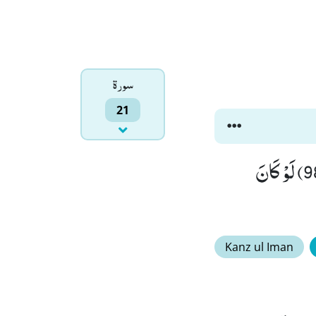
سورۃ
21
اِنَّكُمْ وَ مَا تَعْبُدُوْنَ مِنْ دُوْنِ اللّٰهِ حَصَبُ جَهَنَّمَؕ-اَنْتُمْ لَهَا وٰرِدُوْنَ(98) لَوْ كَانَ
Kanz ul Iman