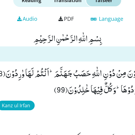
Reading
Translation
Tafseer
Audio
PDF
Language
بِسْمِ اللّٰهِ الرَّحْمٰنِ الرَّحِیْمِ
رَدُوْهَاؕ-وَ كُلٌّ فِیْهَا خٰلِدُوْنَ(99)
Kanz ul Irfan