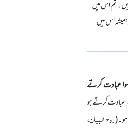
یں ۔ تم اس میں
ہمیشہ اس میں
ا عبادت کرتے
م عبادت کرتے ہو
روح البیان،
ہو۔
(