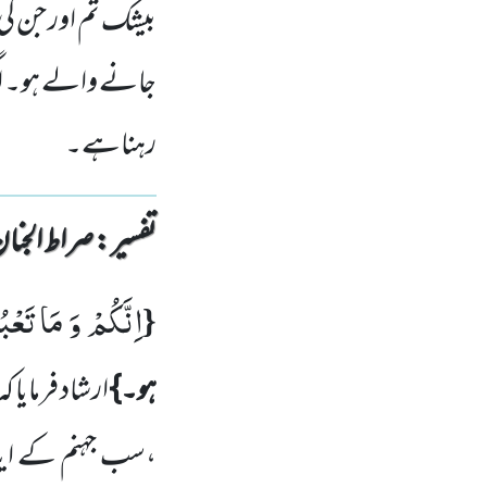
بیشک تم اور جن کی
جانے والے ہو۔ اگر
رہناہے۔
تفسیر : ‎صراط الجنان
اِنَّكُمْ وَ مَا تَعْب
{
ہو۔}
ارشاد فرمایا 
،سب جہنم کے ای