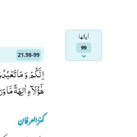
اٰياتها
99
21.98-99
هٰۤؤُلَآءِ اٰلِهَةً مَّا وَ
کنزالعرفان