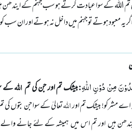
 تم اللہ کے سوا عبادت کرتے ہو سب جہنم کے ایندھن ہ
 یہ معبود ہوتے تو جہنم میں داخل نہ ہوتے اور ان سب کو 
ُدُوْنَ مِنْ دُوْنِ اللّٰهِ
:
اللہ
بیشک تم اور جن کی تم
کے سو
اللہ
کہ اے مشرکو! بیشک تم اور
تعالیٰ کے سوا جن بتوں
کی ت
ندھن ہیں
اور تم اس میں
ہمیشہ کے لئے جانے والے 