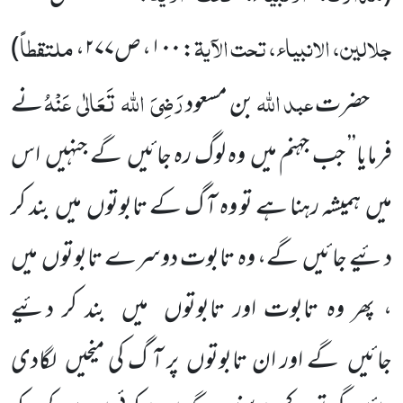
جلالین، الانبیاء، تحت الآیۃ
ملتقطاً
: ۱۰۰، ص۲۷۷،
)
عبد اللہ
رَضِیَ
اللہ
تَعَالٰی
عَنْہُ
حضرت
بن مسعود
نے
فرمایا’’ جب جہنم میں
وہ لوگ رہ جائیں
گے جنہیں
اس
میں
ہمیشہ
رہنا ہے تو وہ آ گ کے تابوتوں
میں
بند کر
دئیے جائیں
گے، وہ تابوت دوسرے تابوتوں
میں
، پھر وہ تابوت اور تابوتوں
میں
بند کر دئیے
جائیں
گے اور ان تابوتوں
پر آ گ کی میخیں
لگادی