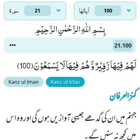
اٰياتها
سورۃ
21
100
بِسْمِ اللّٰهِ الرَّحْمٰنِ الرَّحِیْمِ
21.100
لَهُمْ فِیْهَا زَفِیْرٌ وَّ هُمْ فِیْهَا لَا یَسْمَعُوْنَ(100)
Kanz ul Iman
Kanz ul Irfan
کنزالعرفان
جہنم میں ان کی گدھے جیسی آوازیں ہوں گی اور وہ اس
میں کچھ نہ سنیں گے۔