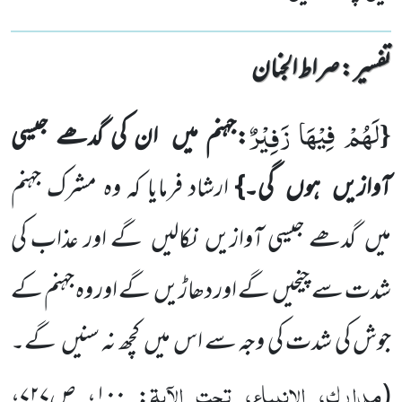
تفسیر : ‎صراط الجنان
لَهُمْ فِیْهَا زَفِیْرٌ
{
:جہنم میں
ان کی گدھے جیسی
آوازیں
ہوں
گی۔}
ارشاد فرمایا کہ وہ مشرک جہنم
میں
گدھے جیسی آوازیں
نکالیں
گے اور عذاب کی
شدت سے چیخیں
گے اور دھاڑیں
گے اور وہ جہنم کے
جوش کی شدت کی وجہ سے اس میں
کچھ نہ سنیں
گے۔
مدارک، الانبیاء، تحت الآیۃ
(
: ۱۰۰، ص۷۲۷،