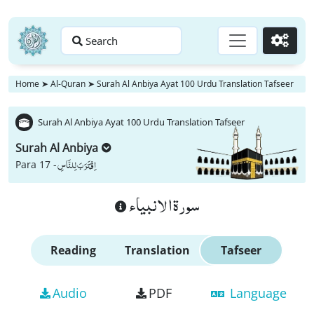
Search
Go
Home
➤
Al-Quran
➤
Surah Al Anbiya Ayat 100 Urdu Translation Tafseer
Surah Al Anbiya Ayat 100 Urdu Translation Tafseer
Surah Al Anbiya
اِقْتَرَبَ لِلنَّاسِ
Para 17 -
سورة الانبياء
Reading
Translation
Tafseer
Audio
PDF
Language