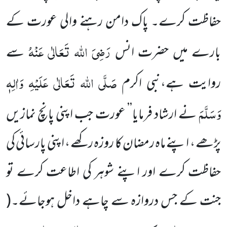
حفاظت کرے۔ پاک دامن رہنے والی عورت کے
رَضِیَ
اللہ
تَعَالٰی
عَنْہُ
بارے میں
حضرت انس
سے
صَلَّی
اللہ
تَعَالٰی
عَلَیْہِ
وَاٰلِہٖ
روایت ہے،نبی اکرم
وَسَلَّمَ
نے ارشاد فرمایا’’ عورت جب اپنی پانچ نمازیں
پڑھے ، اپنے ماہ رمضان کا روزہ رکھے ، اپنی پارسائی کی
حفاظت کرے اور اپنے شوہر کی اطاعت کرے تو
جنت کے جس دروازہ سے چاہے داخل ہوجائے۔
(