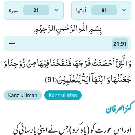
اٰياتها
سورۃ
21
91
بِسْمِ اللّٰهِ الرَّحْمٰنِ الرَّحِیْمِ
21.91
وَ الَّتِیْۤ اَحْصَنَتْ فَرْجَهَا فَنَفَخْنَا فِیْهَا مِنْ رُّوْحِنَا وَ
جَعَلْنٰهَا وَ ابْنَهَاۤ اٰیَةً لِّلْعٰلَمِیْنَ(91)
Kanz ul Iman
Kanz ul Irfan
کنزالعرفان
اور اس عورت کو (یاد کرو) جس نے اپنی پارسائی کی