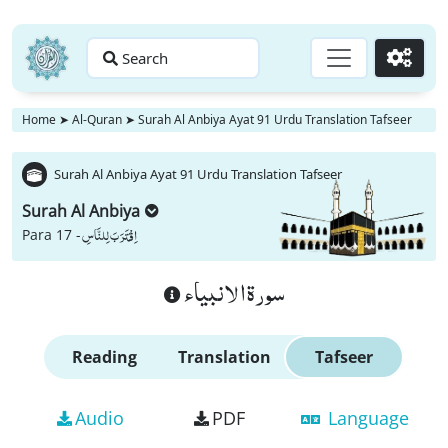
Search
Go
Home
➤
Al-Quran
➤
Surah Al Anbiya Ayat 91 Urdu Translation Tafseer
Surah Al Anbiya Ayat 91 Urdu Translation Tafseer
Surah Al Anbiya
اِقْتَرَبَ لِلنَّاسِ
Para 17 -
سورة الانبياء
Reading
Translation
Tafseer
Audio
PDF
Language