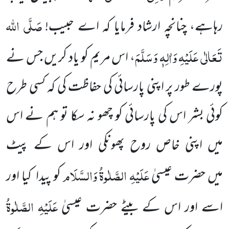
صَلَّی
اللہ
رہاہے، چنانچہ ارشاد فرمایا کہ اے حبیب!
تَعَالٰی
عَلَیْہِ
وَاٰلِہٖ وَسَلَّمَ
، اس مریم کو
یاد کریں
جس نے
پورے طور پر اپنی پارسائی کی حفاظت کی کہ کسی طرح
کوئی بشر اس کی پارسائی کو چھو نہ سکا تو ہم نے اس
میں
اپنی خاص روح پھونکی اور اس کے پیٹ
عَلَیْہِ
الصَّلٰوۃُ وَالسَّلَام
میں
حضرت عیسیٰ
کو پیدا کیا اور
عَلَیْہِ
الصَّلٰوۃُ
اسے اور اس کے بیٹے حضرت
عیسیٰ