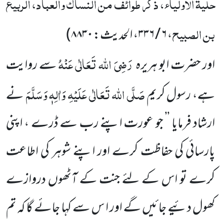
حلیۃ الاولیاء، ذکر طوائف من النساک والعباد، الربیع
بن الصبیح
، ۶ / ۳۳۶، الحدیث: ۸۸۳۰
)
رَضِیَ
اللہ
تَعَالٰی
عَنْہُ
اور حضرت ابو ہریرہ
سے روایت
صَلَّی
اللہ
تَعَالٰی
عَلَیْہِ
وَاٰلِہٖ وَسَلَّمَ
ہے، رسول کریم
نے
ارشاد فرمایا
’’ جو عورت اپنے رب سے ڈرے ، اپنی
پارسائی کی حفاظت کرے اور اپنے شوہر کی اطاعت
کرے تو اس کے لئے جنت کے
آٹھوں
دروازے
کھول دئیے جائیں
گے اور ا س سے کہا جائے گا کہ تم