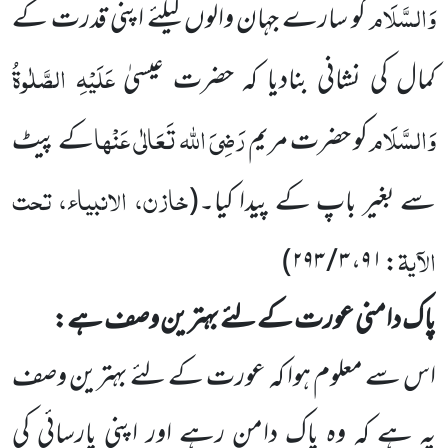
وَالسَّلَام
کو سارے جہان والوں
کیلئے اپنی قدرت کے
عَلَیْہِ
الصَّلٰوۃُ
کمال کی نشانی بنادیا کہ حضرت عیسیٰ
وَالسَّلَام
رَضِیَ
اللہ
تَعَالٰی
عَنْہا
کو حضرت مریم
کے پیٹ
خازن، الانبیاء، تحت
سے بغیر باپ کے پیدا کیا۔
(
الآیۃ
)
: ۹۱، ۳ / ۲۹۳
پاک دامنی عورت کے لئے بہترین وصف ہے:
اس سے معلوم ہوا کہ عورت کے لئے بہترین وصف
یہ ہے کہ وہ پاک دامن رہے اور اپنی پارسائی کی