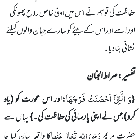
حفاظت کی تو ہم نے اس میں اپنی خاص روح پھونکی
اور اسے اور اس کے بیٹے کو سارے جہان والوں کیلئے
نشانی بنادیا۔
تفسیر : ‎صراط الجنان
وَ الَّتِیْۤ اَحْصَنَتْ فَرْجَهَا
{
:اور اس عورت کو
(یاد
کرو)
جس نے اپنی پارسائی کی حفاظت کی ۔}
یہاں
سے
رَضِیَ
اللہ
تَعَالٰی
عَنْہا
حضرت مریم
کا واقعہ بیان کیا جا