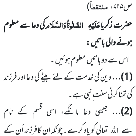
ملتقطاً
ص
۷۲۵
،
)
عَلَیْہِ
الصَّلٰوۃُ وَالسَّلَام
حضرت زکریا
کی دعا سے معلوم
ہونے والی باتیں :
اس سے دو باتیں معلوم ہوئیں ۔
(1)
…
دین کی خدمت کے لئے بیٹے کی دعا اور فرزند
کی تمنا کرنی سنت ِنبی ہے۔
(2)
…
جیسی دعا مانگے، اسی قسم کے نام
اللہ
سے
تعالیٰ کو یاد کرے۔چونکہ ان کافرزند اُن کے