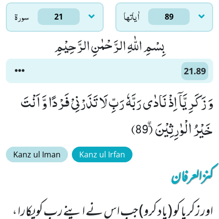
اٰياتها
سورۃ
21
89
بِسْمِ اللّٰهِ الرَّحْمٰنِ الرَّحِیْمِ
21.89
وَ زَكَرِیَّاۤ اِذْ نَادٰى رَبَّهٗ رَبِّ لَا تَذَرْنِیْ فَرْدًا وَّ اَنْتَ
خَیْرُ الْوٰرِثِیْنَۚۖ (89)
Kanz ul Iman
Kanz ul Irfan
کنزالعرفان
اور زکریا کو (یاد کرو) جب اس نے اپنے رب کو پکارا ،