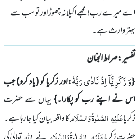
اے میرے رب! مجھے اکیلا نہ چھوڑ اور تو سب سے
بہتر وارث ہے۔
تفسیر : ‎صراط الجنان
وَ زَكَرِیَّاۤ اِذْ نَادٰى رَبَّهٗ
{
:اور زکریا کو
(یاد کرو)
جب
اس نے اپنے رب کو پکارا۔}
یہاں سے حضرت
عَلَیْہِ
الصَّلٰوۃُ وَالسَّلَام
زکریا
کا واقعہ بیان کیا جا رہا ہے۔
عَلَیْہِ
الصَّلٰوۃُ وَالسَّلَام
اللہ
حضرت زکریا
نے
تعالیٰ کی