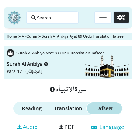
Search
Go
Home
➤
Al-Quran
➤
Surah Al Anbiya Ayat 89 Urdu Translation Tafseer
Surah Al Anbiya Ayat 89 Urdu Translation Tafseer
Surah Al Anbiya
اِقْتَرَبَ لِلنَّاسِ
Para 17 -
سورة الانبياء
Reading
Translation
Tafseer
Audio
PDF
Language