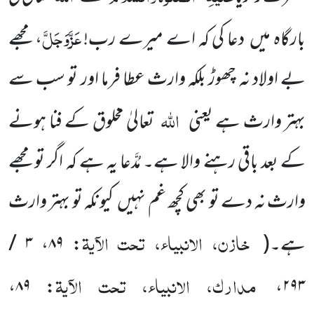
عَزَّوَجَلَّ
بارگاہ میں دعا کی کہ اے میرے رب!
، مجھے
بے اولاد نہ چھوڑ بلکہ وارث عطا فرما اور تو سب سے
اللہ
بہتر وارث ہے یعنی
تعالیٰ مخلوق کے فنا ہونے
کے بعد باقی رہنے والا ہے۔ مُدَّعا یہ ہے کہ اگر تو مجھے
وارث نہ دے تو بھی کچھ غم نہیں کیونکہ تو بہتر وارث
خازن، الانبیاء، تحت الآیۃ
ہے۔
(
:
۸۹
،
۳ /
مدارک، الانبیاء، تحت الآیۃ
،
۸۹
:
،
۲۹۳