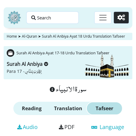
Search
Go
Home
➤
Al-Quran
➤
Surah Al Anbiya Ayat 18 Urdu Translation Tafseer
Surah Al Anbiya Ayat 17-18 Urdu Translation Tafseer
Surah Al Anbiya
اِقْتَرَبَ لِلنَّاسِ
Para 17 -
سورة الانبياء
Reading
Translation
Tafseer
Audio
PDF
Language