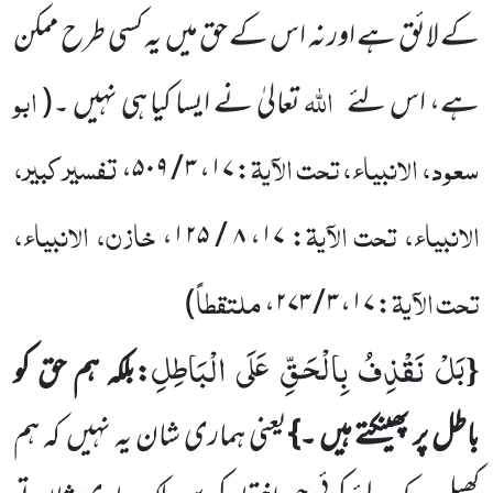
کے لائق ہے اور نہ اس کے حق میں یہ کسی طرح ممکن
اللہ
ابو
ہے، اس لئے
تعالیٰ نے ایسا کیا ہی نہیں ۔
(
سعود، الانبیاء، تحت الآیۃ
تفسیر کبیر،
،
۳ / ۵۰۹
،
۱۷
:
الانبیاء، تحت الآیۃ
خازن، الانبیاء،
،
۸ / ۱۲۵
،
۱۷
:
تحت الآیۃ
ملتقطاً
)
،
۳ / ۲۷۳
،
۱۷
:
بَلْ نَقْذِفُ بِالْحَقِّ عَلَى الْبَاطِلِ
{
:بلکہ ہم حق کو
باطل پر پھینکتے ہیں ۔}
یعنی ہماری شان یہ نہیں کہ ہم