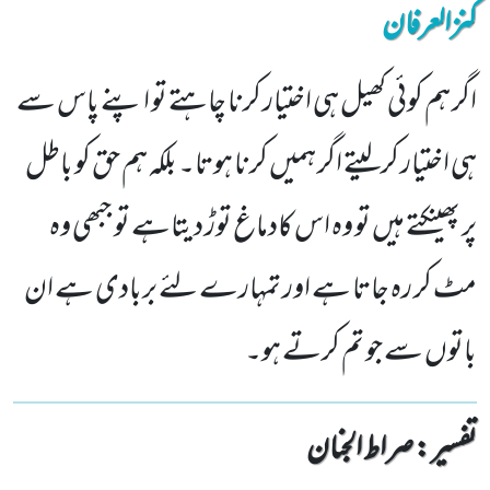
کنزالعرفان
اگر ہم کوئی کھیل ہی اختیار کرنا چاہتے تو اپنے پاس سے
ہی اختیار کرلیتے اگر ہمیں کرنا ہوتا۔ بلکہ ہم حق کو باطل
پر پھینکتے ہیں تو وہ اس کادماغ توڑ دیتاہے تو جبھی وہ
مٹ کر رہ جاتا ہے اور تمہارے لئے بربادی ہے ان
باتوں سے جو تم کرتے ہو۔
تفسیر : ‎صراط الجنان