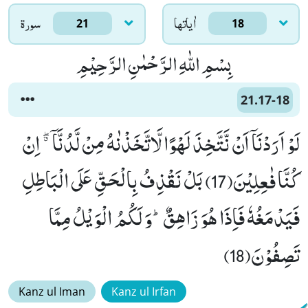
اٰياتها
سورۃ
21
18
بِسْمِ اللّٰهِ الرَّحْمٰنِ الرَّحِیْمِ
21.17-18
لَوْ اَرَدْنَاۤ اَنْ نَّتَّخِذَ لَهْوًا لَّاتَّخَذْنٰهُ مِنْ لَّدُنَّاۤ ﳓ اِنْ
كُنَّا فٰعِلِیْنَ(17) بَلْ نَقْذِفُ بِالْحَقِّ عَلَى الْبَاطِلِ
فَیَدْمَغُهٗ فَاِذَا هُوَ زَاهِقٌؕ-وَ لَكُمُ الْوَیْلُ مِمَّا
تَصِفُوْنَ(18)
Kanz ul Iman
Kanz ul Irfan