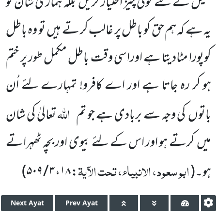
کھیل کے لئے کوئی چیز اختیار کریں بلکہ ہماری شان تو
یہ ہے کہ ہم حق کو باطل پر غالب کر تے ہیں تو وہ باطل
کوپورا مٹادیتا ہے اوراسی وقت باطل مکمل طور پر ختم
ہو کر رہ جاتا ہے اور اے کافرو! تمہارے لئے اُن
اللہ
باتوں کی وجہ سے بربادی ہے جو تم
تعالیٰ کی شان
میں کرتے ہو اور اس کے لئے بیوی اور
بچہ ٹھہراتے
ابو سعود، الانبیاء، تحت الآیۃ
ہو۔
(
:
۱۸
،
۳ / ۵۰۹
)
Next
Ayat
Prev
Ayat