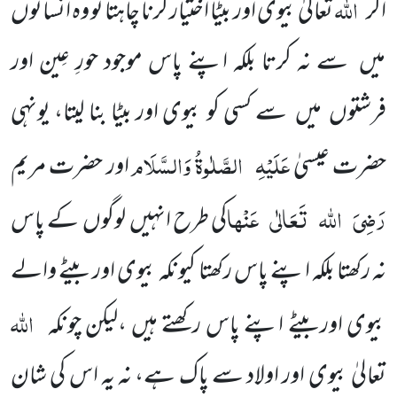
اللہ
اگر
تعالیٰ بیوی اور بیٹا اختیار کرنا چاہتا تو وہ انسانوں
میں سے نہ کرتا بلکہ اپنے پاس موجود حورِ عِین اور
فرشتوں میں سے کسی کو بیوی اور بیٹا بنا لیتا، یونہی
عَلَیْہِ
الصَّلٰوۃُ وَالسَّلَام
حضرت عیسیٰ
اور حضرت مریم
رَضِیَ
اللہ
تَعَالٰی
عَنْہا
کی طرح انہیں لوگوں کے پاس
نہ رکھتا بلکہ اپنے پاس رکھتا کیونکہ بیوی اور بیٹے والے
اللہ
بیوی اوربیٹے اپنے پاس رکھتے ہیں ،لیکن چونکہ
تعالیٰ بیوی اور اولاد سے پاک ہے، نہ یہ اس کی شان