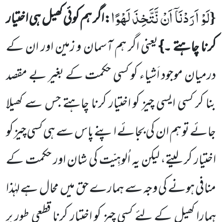
لَوْ اَرَدْنَاۤ اَنْ نَّتَّخِذَ لَهْوًا
{
:اگر ہم کوئی کھیل ہی اختیار
کرنا چاہتے ۔}
یعنی اگر ہم آسمان و زمین اور ان کے
درمیان موجود اَشیاء کو کسی حکمت کے بغیر بے مقصد
بنا کر کسی ایسی چیز کو اختیار کرنا چاہتے جس سے کھیلا
جائے تو ہم ان کی بجائے اپنے پاس سے ہی کسی چیز کو
اختیار کر لیتے، لیکن یہ اُلوہِیّت کی شان اور حکمت کے
منافی ہونے کی وجہ سے ہمارے حق میں محال ہے لہٰذا
ہمارا کھیل کے لئے کسی چیز کو اختیار کرنا قطعی طور پر