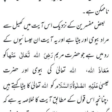
ناممکن ہے۔
بعض مفسرین کے نزدیک اس آیت میں کھیل سے
مراد بیوی اور بیٹا ہے اور یہ آیت ان عیسائیوں کے
رَضِیَ
اللہ
تَعَالٰی
عَنْہا
رد میں ہے جو حضرت مریم
کو
مَعَاذَ اللہ
اللہ
،
تعالیٰ کی بیوی اور حضرت
عَلَیْہِ
الصَّلٰوۃُ وَالسَّلَام
اللہ
عیسیٰ
کو
تعالیٰ کا بیٹا کہتے ہیں
،چنانچہ اس قول کے مطابق آیت کا خلاصہ یہ ہے کہ