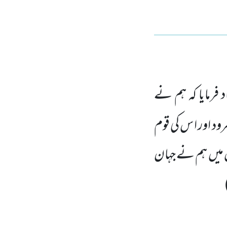
د فرمایا کہ ہم نے
مرود اور ا س کی قوم
 میں
ہم نے جہان