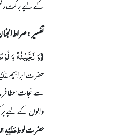
کے لیے برکت رکھ
تفسیر : ‎صراط الجنان
وَ نَجَّیْنٰهُ وَ لُوْطً
{
عَلَیْ
حضرت ابراہیم
سے نجات عطا فرمائ
والوں
کے لیے برک
عَلَیْہِ
الص
حضرت لوط