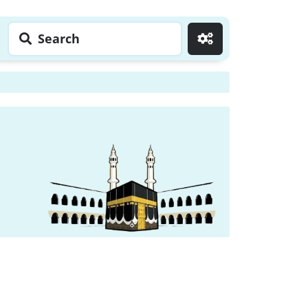
Search
Go