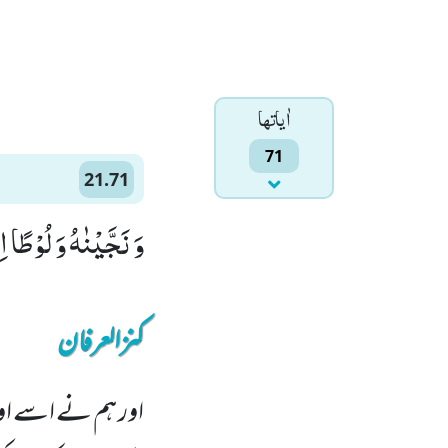
اٰياتها
71
21.71
وَ نَجَّیْنٰهُ وَ لُوْطًا ا
کنزالعرفان
اور ہم نے اسے اور