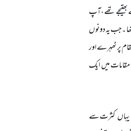
بھتیجے تھے ،آپ
 تھا ۔جب یہ دونو ں
ام پر ٹھہرے اور
مقامات میں
ایک
 یہاں
کثرت سے