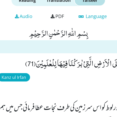
Reading
Translation
Tafseer
Audio
PDF
Language
بِسْمِ اللّٰهِ الرَّحْمٰنِ الرَّحِیْمِ
ِلَى الْاَرْضِ الَّتِیْ بٰرَكْنَا فِیْهَا لِلْعٰلَمِیْنَ(71)
Kanz ul Irfan
 لوط کو اس سرزمین کی طرف نجات عطا فرمائی جس میں ہ