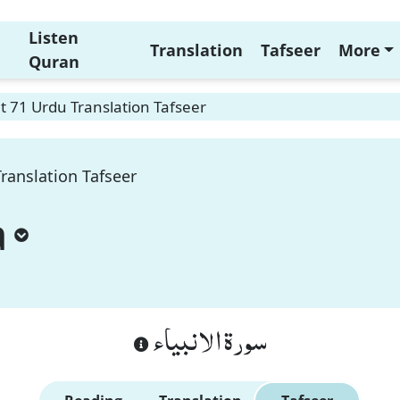
Listen
Translation
Tafseer
More
Quran
t 71 Urdu Translation Tafseer
ranslation Tafseer
a
سورة الانبياء