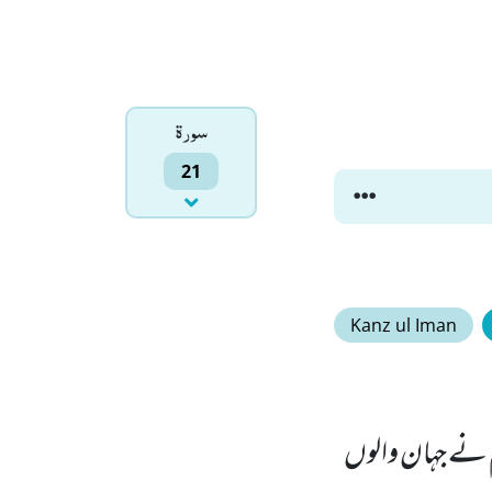
سورۃ
21
Kanz ul Iman
م نے جہان والوں