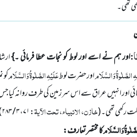
ی تھی۔
ا
:
اور ہم نے اسے اور لوط کو نجات عطا فرمائی ۔}
ارشا
ہِ
الصَّلٰوۃُ وَالسَّلَام
عَلَیْہِ
الصَّلٰوۃُ وَالسَّلَام
اور حضرت لوط
کو ن
ی اور انہیں
عراق سے اس سرزمین کی طرف روانہ کیا جس
خازن، الانبیاء، تحت الآیۃ
ت رکھی تھی۔
(
: ۷۱، ۳ / ۲۸۳
)
َّلٰوۃُ وَالسَّلَام
کا مختصر تعارف: