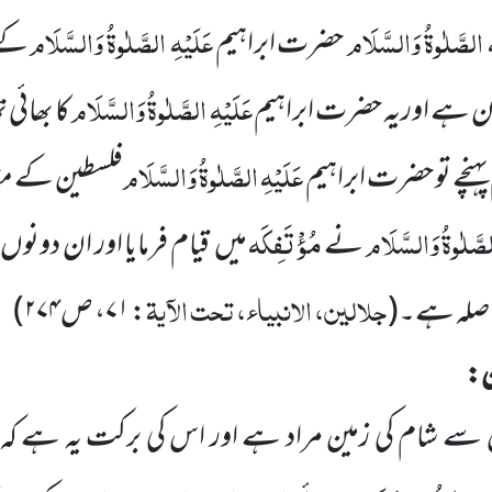
ِ
الصَّلٰوۃُ وَالسَّلَام
عَلَیْہِ
الصَّلٰوۃُ وَالسَّلَام
حضرت ابراہیم
کے 
عَلَیْہِ
الصَّلٰوۃُ وَالسَّلَام
ران ہے
اوریہ حضرت ابراہیم
کا بھائی
عَلَیْہِ الصَّلٰوۃُ وَالسَّلَام
نچے تو حضرت ابراہیم
فلسطین کے مق
لصَّلٰوۃُ وَالسَّلَام
مُؤْتَفِکَہ
نے
میں
قیام فرمایا اور ان دونوں
جلالین، الانبیاء، تحت الآیۃ
اصلہ ہے۔
(
: ۷۱، ص۲۷۴
)
ن:
سے شام کی زمین مراد ہے اور اس کی برکت یہ ہے کہ