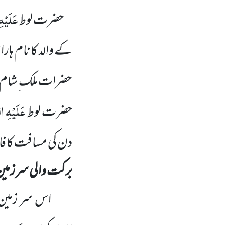
عَلَیْہ
حضرت لوط
کے والد کا نام ہا
حضرات ملک ِشام پہ
عَلَیْہِ ا
حضرت لوط
دن کی مسافت کا ف
برکت والی سرزمی
اس سر زمین 