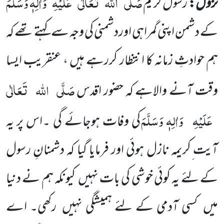
صَلَّی
اللہ
تَعَالٰی
عَلَیْہِ
وَاٰلِہٖ وَسَلَّمَ
نزول:
رسول کریم
کے دشمن اپنی گمراہی اوردشمنی کی وجہ سے کہتے تھے کہ
ہم حوادثِ زمانہ کا انتظار کررہے ہیں ، عنقریب ایسا
صَلَّی
اللہ
تَعَالٰی
وقت آنے والاہے کہ حضور اقدس
عَلَیْہِ
وَاٰلِہٖ وَسَلَّمَ
کی وفات ہوجائے گی ۔اس پر یہ
آیت ِکریمہ نازل ہوئی اور فرمایا گیا کہ دشمنانِ رسول
کے لئے یہ کوئی خوشی کی بات نہیں کیونکہ ہم نے دنیا
میں کسی آدمی کے لئے ہمیشگی نہیں رکھی۔ اے