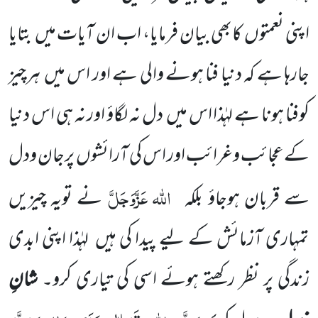
اپنی نعمتوں کابھی بیان فرمایا، اب ان آیات میں بتایا
جارہا ہے کہ دنیا فنا ہونے والی ہے اور اس میں ہرچیز
کوفنا ہونا ہے لہٰذا اس میں دل نہ لگاؤ اور نہ ہی اس دنیا
کے عجائب وغرائب اور اس کی آرائشوں پرجان ودل
اللہ
عَزَّوَجَلَّ
سے قربان ہوجاؤ بلکہ
نے تویہ چیزیں
تمہاری آزمائش کے لیے پیدا کی ہیں لہٰذا اپنی ابدی
زندگی پر نظر رکھتے ہوئے اسی کی تیاری کرو۔
شانِ