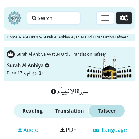
Search
Go
Home
➤
Al-Quran
➤
Surah Al Anbiya Ayat 34 Urdu Translation Tafseer
Surah Al Anbiya Ayat 34 Urdu Translation Tafseer
Surah Al Anbiya
اِقْتَرَبَ لِلنَّاسِ
Para 17 -
سورة الانبياء
Reading
Translation
Tafseer
Audio
PDF
Language