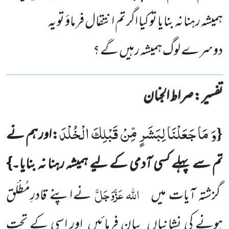
ہمیشہ رہنا نہ بنایا تو کیا اگر تم انتقال فرماؤ تو یہ
دوسرے لوگ ہمیشہ رہیں گے ؟
تفسیر : ‎صراط الجنان
وَ مَا جَعَلْنَا لِبَشَرٍ مِّنْ قَبْلِكَ الْخُلْدَ
{
:اور ہم نے
تم سے پہلے کسی آدمی کے لیے ہمیشہ رہنا نہ بنایا۔}
اللہ
عَزَّوَجَلَّ
گزشتہ آیات میں
نے اپنے قادرِمُطْلَق
ہونے کی نشانیاں بیان فرمائیں اور اسی کے تحت