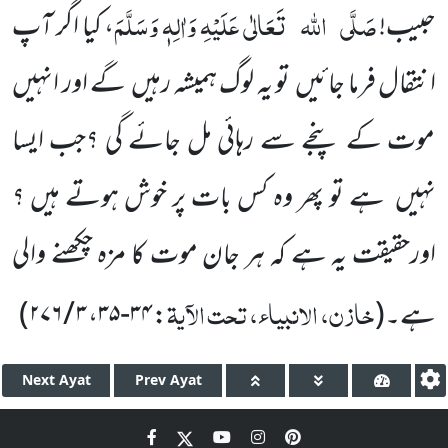
صَلَّی
اللہ
تَعَالٰی عَلَیْہِ وَاٰلِہٖ وَسَلَّمَ
حبیب!
، کیا اگر آپ
انتقال فرما جائیں تو یہ لوگ ہمیشہ رہیں گے اور انہیں
موت کے پنجے سے رہائی مل جائے گی ؟جب ایسا
نہیں ہے تو پھر وہ کس بات پر خوش ہوتے ہیں ؟
اورحقیقت یہ ہے کہ ہر جان موت کا مزہ چکھنے والی
خازن، الانبیاء، تحت الآیۃ
ہے۔
(
:
۳۴-۳۵
،
۳ / ۲۷۶
)
Next
Ayat
Prev
Ayat