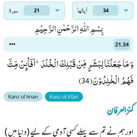
اٰياتها
سورۃ
21
34
بِسْمِ اللّٰهِ الرَّحْمٰنِ الرَّحِیْمِ
21.34
وَ مَا جَعَلْنَا لِبَشَرٍ مِّنْ قَبْلِكَ الْخُلْدَؕ-اَفَاۡىٕنْ مِّتَّ
فَهُمُ الْخٰلِدُوْنَ(34)
Kanz ul Iman
Kanz ul Irfan
کنزالعرفان
اور ہم نے تم سے پہلے کسی آدمی کے لیے (دنیا میں )