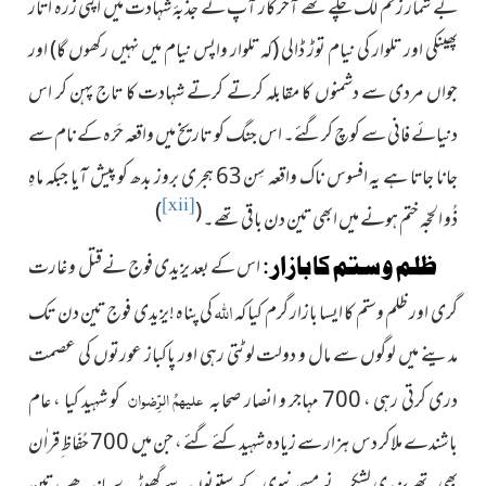
بے شمار زخم لگ چکے تھے آخر کار آپ نے جذبۂ شہادت میں اپنی زرہ اتار
پھینکی اور تلوار کی نیام توڑ ڈالی
(کہ تلوار واپس نیام میں نہیں رکھوں گا)
اور
جواں مردی سے دشمنوں کا مقابلہ کرتے کرتے شہادت کا تاج پہن کر اس
دنیائے فانی سے کوچ کرگئے۔ اس جنگ کو تاریخ میں واقعہ حَرّہ کے نام سے
جانا جاتا ہے یہ افسوس ناک واقعہ سِن 63 ہجری بروز بدھ کو پیش آیا جبکہ ماہِ
[xii]
)
(
ذُو الحجّہ ختم ہونے میں ابھی تین دن باقی تھے۔
ظلم و ستم کا بازار :
اس کے بعد یزیدی فوج نےقتل و غارت
اللہ
گری اور ظلم وستم کا ایسا بازار گرم کیا کہ
کی پناہ !یزیدی فوج تین دن تک
مدینے میں لوگوں سے مال و دولت لوٹتی رہی اور پاکباز عورتوں کی عصمت
علیہمُ الرِّضوان
دری کرتی رہی ، 700 مہاجر و انصار صحابہ
کو شہید کیا ، عام
باشندے ملاکر دس ہزار سے زیادہ شہیدکئے گئے ، جن میں 700 حُفّاظ ِقراٰن