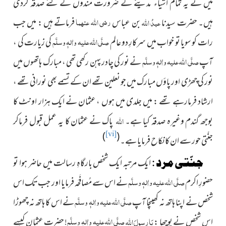
میں نے یہ تمام اشیاء
مدینے کے ضرورت مندوں کے لئے صدقہ کردی
رضی اللہ عنہما
ہیں۔ حضرت سیدنا
عبدُ
اللّٰہ
بن عباس
فرماتے ہیں : میں جب
صلَّی اللہ علیہ واٰلہٖ وسلَّم
رات کو سویا تو خواب میں سرکارِ دو عالم
کی زیارت کی ،
صلَّی اللہ علیہ واٰلہٖ وسلَّم
آپ
نے نور کی چادر پہن رکھی تھی ، مبارک ہاتھوں میں
نور کی چھڑی اور پاؤں مبارک میں جو نعلین تھے ان کے تسمے بھی نورانی تھے ،
ارشاد فرمارہے تھے : میں جلدی میں ہوں ، عثمان نے ایک ہزار اونٹ کا
بوجھ گندم وغیرہ صدقہ کیا ہے۔
اللّٰہ
پاک نے عثمان کا یہ عمل قبول فرماکر
)
(
[vi]
جنّتی حور سے ان کا نکاح فرمایا ہے۔
جنّتی مرد :
ایک مرتبہ ایک شخص بارگاہِ رسالت میں حاضر ہوا تو
صلَّی اللہ علیہ واٰلہٖ وسلَّم
حضورِ اکرم
نے اس سے مُصافَحَہ فرمایا اور جب تک اس
صلَّی اللہ علیہ واٰلہٖ وسلَّم
شخص نے اپنا ہاتھ نہ کھینچا آپ
نے اس کا ہاتھ نہ چھوڑا
صلَّی اللہ علیہ واٰلہٖ وسلَّم
اس شخص نے پوچھا :
یَارسولَ
اللہ
! حضرت عثمان کیسے