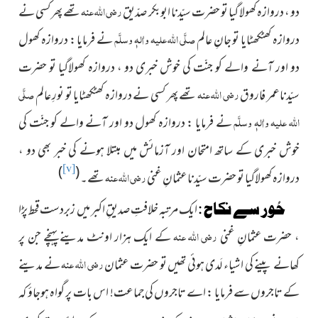
رضی اللہ عنہ
دو ، دروازہ کھولا گیا تو حضرت سیّدنا ابوبکر صدّیق
تھے پھر کسی نے
صلَّی اللہ علیہ واٰلہٖ وسلَّم
دروازہ کھٹکھٹایا تو جانِ عالم
نے فرمایا : دروازہ کھول
دو اور آنے والے کو جنّت کی خوش خبری دو ، دروازہ کھولاگیا تو حضرت
رضی اللہ عنہ
صلَّی
سیّدناعمر فاروق
تھے پھر کسی نے دروازہ کھٹکھٹایا تو نورِ عالم
اللہ علیہ واٰلہٖ وسلَّم
نے فرمایا : دروازہ کھول دو اور آنے والے کو جنّت کی
خوش خبری کے ساتھ امتحان اور آزمائش میں مبتلا ہونے کی خبر بھی دو ،
)
(
[v]
رضی اللہ عنہ
دروازہ کھولاگیا تو حضرت سیّدنا عثمانِ غنی
تھے۔
حُور سے نکاح :
ایک مرتبہ خلافتِ صدیقِ اکبر میں زبردست
قحط پڑا
رضی اللہ عنہ
، حضرت عثمانِ غنی
کے ایک ہزار اونٹ مدینے پہنچے جن پر
رضی اللہ عنہ
کھانے پینے کی اشیاء لَدی ہوئی تھیں تو حضرت عثمان
نے مدینے
کے تاجروں سے فرمایا : اے تاجروں کی جماعت! اس بات پر گواہ ہوجاؤ کہ