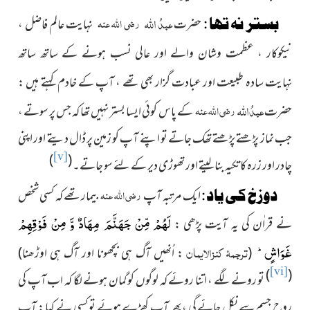
عبدُ
اللہ
رضی اللہ عنہ
بستر نہ تھا :
حضرت
نہایت عالم فاضل ،
نیکو
کار ، عظمت وشان والے اور عالی نسب ہونے کے ساتھ ساتھ
سادہ طبیعت اور عبادت گزار بھی تھے ، آپ کے خادم کہتے ہیں :
نہایت
عبدُ
اللہ
رضی اللہ عنہ
حضرت
کے پاس کوئی ایسا بستر نہیں تھا کہ جس پر سوتے ،
جب نماز پڑھتے پڑھتے تھک جاتے تو اپنے آپ کو زمین پر ڈال دیتے اور اپنی
[v]
)
(
چادر اور زرہ کا تکیہ بنالیتے اور تھوڑی دیر کے لئے سو جاتے۔
رضی اللہ عنہ
دوزخ کی یاد :
ایک مرتبہ آپ
بیمار تھے کہ کسی شخص
لَهُمْ مِّنْ جَهَنَّمَ مِهَادٌ وَّ مِنْ فَوْقِهِمْ
نے قراٰن کی یہ آیت پڑھی :
غَوَاشٍؕ-
ترجمۂ کنزالایمان
(
: اُنھیں آگ ہی بچھونا اور آگ ہی اوڑھنا)
[vi]
)
(
تو رونے لگے ، اتنا روئے کہ لوگوں کو گمان ہونے لگا کہ اب آپ کی
روح جسم سے نکل جائے گی ، پھر آپ کھڑے ہوئے تو کسی نے کہا : آپ