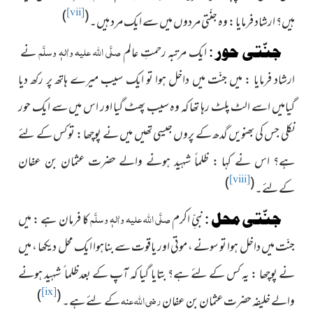
)
(
[vii]
ہیں؟ ارشاد فرمایا : وہ جنّتی مردوں میں سے ایک مرد ہیں۔
صلَّی اللہ علیہ واٰلہٖ وسلَّم
جنّتی حور :
ایک مرتبہ رحمتِ عالم
نے
ارشاد فرمایا : میں جنّت میں داخل ہوا تو ایک سیب میرے ہاتھ پر رکھ دیا
گیامیں اسے الٹ پلٹ رہا تھا کہ وہ سیب پھٹ گیا اور اس میں سے ایک حور
نکلی جس کی بھنویں گدھ کے پروں جیسی تھیں میں نے پوچھا : تو کس کے لئے
ہے؟ اس نے کہا : ظلماً شہید ہونے والے حضرت عثمان بن عفان
)
(
[viii]
کےلئے۔
صلَّی اللہ علیہ واٰلہٖ وسلَّم
جنّتی محل :
نبیِّ اکرم
کا فرمان ہے : میں
جنّت میں داخل ہوا تو سونے ، موتی اور یاقوت سے بناہوا ایک محل دیکھا ، میں
نے پوچھا : یہ کس کے لئے ہے؟ بتایا گیا کہ آپ کے بعدظلما ً شہید ہونے
)
(
[ix]
رضی اللہ عنہ
والے خلیفہ حضرت عثمان بن عفان
کے لئے ہے۔