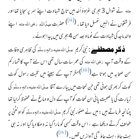
عنہ
نے شوال 3 ہجری غزوۂ اُحُد میں تاجِ شہادت
اپنے سر پر سجایا تھا اور
[ii]
)
(
عبدُ
اللہ
رضی اللہ عنہ
فرشتوں نے انہیں غسل دیا تھا۔
حضرت
اپنے
والدِ ماجد کی شہادت کےنو ماہ بعد سِن 4 ہجری میں پیدا ہوئے۔
صلَّی اللہ علیہ واٰلہٖ وسلَّم
ذکرِ مصطفےٰ :
نبیِّ کریم
کی ظاہری وفات
رضی اللہ عنہ
کے وقت آپ
کی عمر سات سال تھی اس لئے آپ کا شمار کم
[iii]
)
(
سِن صحابہ میں ہوتا ہے
مگر آپ کے سینے میں مَحَبّتِ رسول کوٹ
صلَّی اللہ علیہ واٰلہٖ وسلَّم
کوٹ کر بھری ہوئی تھی جن لمحات میں پیارے آقا
کی
زیارت کی یا صحبت پائی ان لمحات کو آپ کے دل و دماغ نے محفوظ کرلیا تھا
صلَّی اللہ علیہ واٰلہٖ وسلَّم
چنانچہ فرماتے ہیں : میں نے حضور نبیِّ کریم
کو اونٹنی پر
طواف کرتے دیکھا ہے ، اس وقت کسی کو مارا گیا نہ دھکا دیا گیا اور نہ ہی “
[iv]
)
(
ہٹ جاؤ ، ہٹ جاؤ “ کی آوازیں تھیں۔