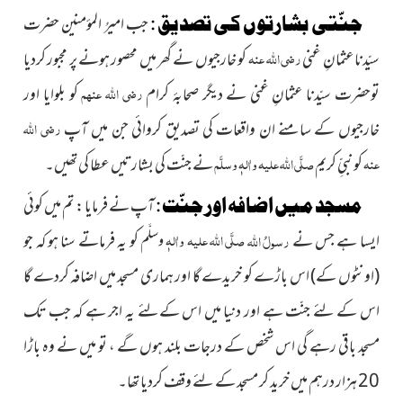
جنّتی بشارتوں کی تصدیق :
جب امیرُ المؤمنین حضرت
رضی اللہ عنہ
سیّدنا عثمانِ غنی
کو خارجیوں نے گھر میں محصور ہونے پر مجبور کردیا
رضی اللہ عنھم
توحضرت سیّدنا عثمانِ غنی نے دیگر صحابۂ کرام
کو بلوایا اور
رضی اللہ
خارجیوں کے سامنے ان واقعات کی تصدیق کروائی جن میں آپ
عنہ
صلَّی اللہ علیہ واٰلہٖ وسلَّم
کو نبیِّ کریم
نے جنّت کی بشارتیں عطا کی تھیں۔
مسجد میں اضافہ اور جنّت :
آپ نے فرمایا : تم میں کوئی
صلَّی اللہ علیہ واٰلہٖ
ایسا ہے جس نے
رسولُ
اللہ
کو یہ فرماتے سنا ہو کہ جو
وسلَّم
(اونٹوں کے)
اس باڑے کو خریدے
گا اور ہماری مسجد میں اضافہ کردے گا
اس کے لئے جنّت ہے اور دنیا میں اس کےلئے یہ اجر ہے کہ جب تک
مسجد باقی رہے گی اس شخص کے درجات بلند ہوں گے ، تو میں نے وہ باڑا
20 ہزار درہم میں خرید کر مسجد کے لئے وقف کردیا تھا۔