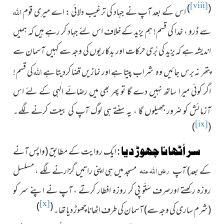
[viii]
)
(
اللہ
اس کے بعد آپ نے جہاد کی ترغیب دلائی : اے میری قوم
سے ڈرو ، خدا کی قسم! ہم یزید کے خلاف اس لئے جہاد کر رہے ہیں کہ ہمیں
اندیشہ ہے کہ یزید کی بُری حرکات اور بدکاریوں کی وجہ سے کہیں آسمان سے
اللہ
پتھر نہ برس جائیں وہ
شراب پیتا ہے اور نمازیں قضا کردیتا ہے
کی قسم!
اگر کوئی میرا ساتھ نہیں دے گا تو پھر بھی میں رضائے الٰہی کے لئے اس
آزمائش کو ضرور جھیلوں گا ، یہ سنتے ہی لوگ آپ کی بیعت کرنے لگے۔
[ix]
)
(
سر اُٹھانا چھوڑ دیا :
ایک روایت کے مطابق
(واپس آنے
رضی اللہ عنہ
کے بعد)
آپ
مسجد میں ہی اپنی راتیں گزارنے لگے ، مسلسل
روزہ رکھتے اورصرف سَتّو پی کر روزہ افطار کرتے ، آپ نے اپنے سر کو
[x]
)
(
(شرم ساری کی وجہ سے)
آسمان کی طرف اٹھانا چھوڑ دیا تھا۔