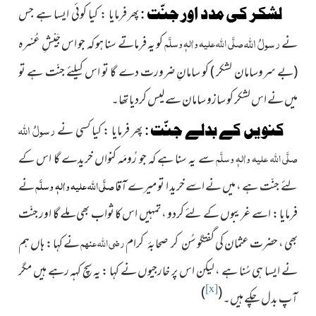
لشکر کی مدد اور جنّت :
پھر فرمایا : کیا کوئی ایسا ہے جس
رسولُ
اللہ
صلَّی اللہ علیہ واٰلہٖ وسلَّم
نے
کو یہ فرماتے سنا ہو کہ جو اس جَیْشِ عُسْرہ
(بے سروسامان لشکر )
کو سامانِ ضرورت دے گا تو اس کيلئے جنّت ہے تو
میں نے اس لشکر کو سازو سامان سے لیس کردیا تھا۔
رسولُ
اللہ
کنویں کے بدلے جنّت :
پھر فرمایا : کیا کسی نے
صلَّی اللہ علیہ واٰلہٖ وسلَّم
سے یہ سنا ہے کہ جو رُومَہ کنواں خریدے گا اس کے
صلَّی اللہ علیہ واٰلہٖ وسلَّم
لئے جنّت ہے ، میں نے اسے خرید ا تو میرے آقا
نے
فرمایا : اسے غریبوں کے لئے کردو ، تمہیں اس کا ثواب بھی ملے گا اور جنّت
رضی اللہ عنہم
بھی ، حضرت عثمان کی گفتگو
نے کہا : ہاں ہم
سُن کر صحابۂ کرام
نے ایسا ہی سُنا ہے ،
لیکن اس پر خارجیوں نے کہا : یہ سچ کہہ رہے ہیں مگر
)
(
[x]
آپ بدل چکے ہیں۔