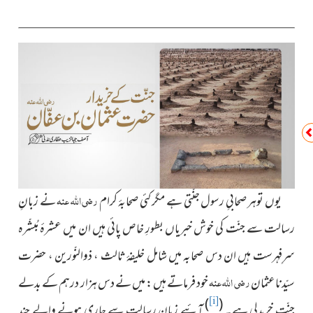
رضی اللہ عنہ
یوں توہر صحابیِ رسول جنّتی ہے مگر کئی صحابۂ کرام
نے زبانِ
رسالت سے جنّت کی خوش خبریاں بطورِ خاص پائی ہیں ان میں عشرۂ مُبشّرہ
سرِفہرست ہیں ان دس صحابہ میں شامل خلیفۂ ثالث ، ذوالنّورین ، حضرت
رضی اللہ عنہ
سیّدنا عثمان
خود فرماتے ہیں : میں نے دس ہزار درہم کے بدلے
)
(
[i]
جنّت خریدلی ہے۔
آئیے زبانِ رسالت سے جاری ہونے والے چند