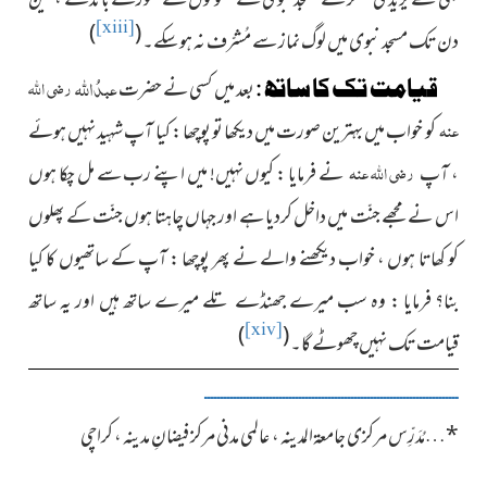
بھی تھے یزیدی لشکر نے مسجدنبوی کے ستونوں سے گھوڑے باندھے ، تین
[xiii]
)
(
دن تک مسجد نبوی میں لوگ نماز سے مُشرّف نہ ہوسکے۔
عبدُ
اللہ
رضی اللہ
قیامت تک کا ساتھ :
بعد میں کسی نے حضرت
عنہ
کو خواب میں بہترین صورت میں دیکھا تو پوچھا : کیا آپ شہید نہیں ہوئے
رضی اللہ عنہ
، آپ
نے فرمایا : کیوں نہیں! میں اپنے رب سے مل چکا ہوں
اس نے مجھے جنّت میں داخل کردیا ہے اور جہاں چاہتا ہوں جنّت کے پھلوں
کو کھاتا ہوں ، خواب دیکھنے والے نے پھر پوچھا : آپ کے ساتھیوں کا کیا
بنا؟ فرمایا : وہ سب میرے جھنڈے تلے میرے ساتھ ہیں اور یہ ساتھ
[xiv]
)
(
قیامت تک نہیں چھوٹے گا۔
ــــــــــــــــــــــــــــــــــــــــــــــــــــــــــــــــــــــــــــــ
*
…
مُدَرِّس مرکزی جامعۃالمدینہ ، عالمی مدنی مرکز فیضانِ مدینہ ، کراچی