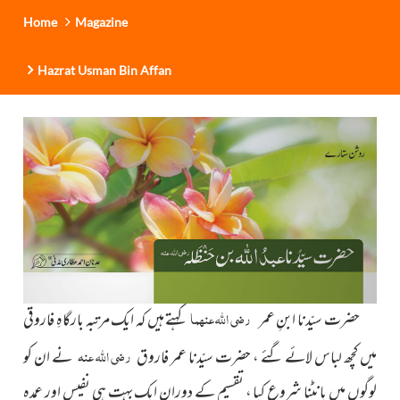
Home
Magazine
Hazrat Usman Bin Affan
رضی اللہ عنہما
حضرت سیّدنا ابنِ عمر
کہتے ہیں کہ ایک مرتبہ بارگاہِ فاروقی
رضی اللہ عنہ
میں کچھ لباس لائے گئے ، حضرت سیّدنا عمر فاروق
نے ان کو
لوگوں میں بانٹنا شروع کیا ، تقسیم کے دوران ایک بہت ہی نفیس اور عمدہ