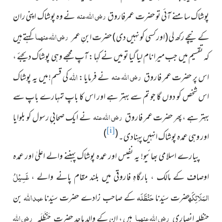
رضی اللہ عنہ
پوشاک سامنے آئی تو حضرت عمرفاروق
نے وہ پوشاک اپنی ران
رضی اللہ عنہما
کے نیچے رکھ لی
(اور کسی کو نہیں دی )
حضرت ابنِ عمر
کہتے ہیں
کہ تقسیم میں جب میرا نام لیا گیا تو میں نے کہا : آپ مجھے وہی پوشاک دیجئے ،
اللہ
رضی اللہ عنہ
اس پر حضرت عمر فاروق
نے فرمایا :
کی قسم! میں یہ پوشاک
اس شخص کو دوں گا جو تم سے بہتر ہے اور اس کا باپ تمہارے باپ سے
رضی اللہ عنہ
بہتر ہے ، پھر حضرت عمر فاروق
نے ایک صحابیِ رسول کو بلوایا
[i]
)
(
اور وہی عمدہ پوشاک انہیں پہنادی۔
پیارے اسلامی بھائیو! یہ نفیس اور عمدہ پوشاک پہننے والے اعلیٰ اور عمدہ
غَسِیْلُ
اوصاف کے مالک ، بارگاہِ فاروقی میں بلند مقام پانے والے ،
المَلَائِکَہ
حَنْظَلَہ
عبداللہ
حضرت سیّدنا
کے صاحب زادے حضرت سیّدنا
بن
رضی اللہ عنھما
رضی اللہ
حنظلہ انصاری
ہیں ، ان کے والدِ ماجد
حضرت حَنْظَلَہ