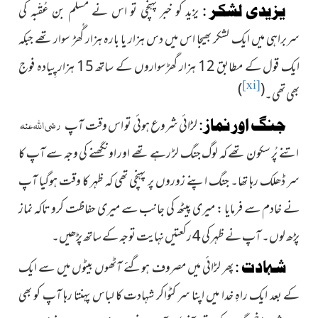
یزیدی لشکر :
یزید کو خبر پہنچی تو اس نے مُسلم بن عُقْبہ کی
سربراہی
میں ایک لشکر بھیجا اس میں دس ہزار یا بارہ ہزار گُھڑ سوار تھے جبکہ
ایک قول کے مطابق 12 ہزار گھڑسواروں کے ساتھ 15 ہزار پِیادہ فوج
[xi]
)
(
بھی تھی۔
رضی اللہ عنہ
جنگ اور نماز :
لڑائی شروع ہوئی تو اس وقت آپ
اتنے پُر سکون تھے کہ لوگ جنگ لڑ رہے تھے اور اونگھنے کی وجہ سے آپ کا
سر ڈھلک رہا تھا۔ جنگ اپنے زوروں پر پہنچی تھی کہ ظہر کا وقت ہوگیا آپ
نے خادم سے فرمایا : میری پیٹھ کی جانب سے میری حفاظت کرو تاکہ نماز
پڑھ لوں۔ آپ نے ظہر کی 4 رکعتیں نہایت توجہ کے ساتھ پڑھیں۔
شہادت :
پھر لڑائی میں مصروف ہوگئے آٹھوں بیٹوں میں سے ایک
کے بعد ایک راہِ خدا میں اپنا سر کٹواکر شہادت کا لباس پہنتا رہا آپ کو بھی