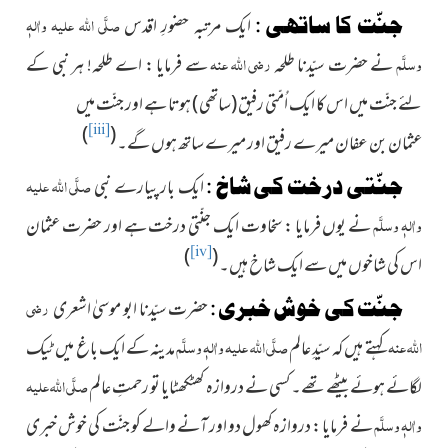
صلَّی اللہ علیہ واٰلہٖ
جنّت کا ساتھی :
ایک مرتبہ حضورِ اقدس
وسلَّم
رضی اللہ عنہ
نے حضرت سیّدنا طلحہ
سے فرمایا : اے طلحہ! ہر نبی کے
لئے جنّت میں اس کا ایک اُمّتی رفیق
(ساتھی )
ہوتا ہے اور جنّت میں
)
(
[iii]
عثمان بن عفان میرے رفیق اور میرے ساتھ ہوں گے۔
صلَّی اللہ علیہ
جنّتی درخت کی شاخ :
ایک بار پیارے نبی
واٰلہٖ وسلَّم
نے یوں فرمایا : سخاوت ایک جنّتی درخت ہے اور حضرت عثمان
)
(
[iv]
اس کی شاخوں میں سے ایک شاخ ہیں۔
رضی
جنّت کی خوش خبری :
حضرت سیّدنا ابو موسیٰ اشعری
اللہ عنہ
صلَّی اللہ علیہ واٰلہٖ وسلَّم
کہتے ہیں کہ سیّدِ عالم
مدینہ کے ایک باغ میں ٹیک
صلَّی اللہ علیہ
لگائے ہوئے بیٹھے تھے۔ کسی نے دروازہ کھٹکھٹایا تو رحمتِ عالم
واٰلہٖ وسلَّم
نے فرمایا : دروازہ کھول دو اور آنے والے کو جنّت کی خوش خبری