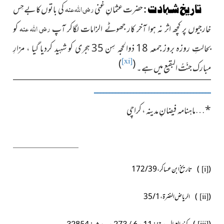
رضی اللہ عنہ
تاریخ شہادت :
حضرت عثمانِ غنی
کی باتوں کا بےحِس
رضی اللہ عنہ
خارجیوں پر کچھ اثر نہ ہوا آخر کار جھوٹے الزامات لگاکر آپ
کو
بحالتِ روزہ بروز جمعہ 18 ذوالحجہ سِن 35 ہجری کو شہید کردیا گیا ، مزارِ
)
(
[xi]
مبارک جنّتُ البقیع میں ہے۔
ــــــــــــــــــــــــــــــــــــــــــــــــــــــــــــــــــــــــــــــ
*
…
ماہنامہ فیضانِ مدینہ ، کراچی
(
)
تاریخ ابن عساکر ، 39 / 172
[i]
(
)
الریاض النضرۃ ، 1 / 35
[ii]
کنز العمال ، جز : 11 ، 6 / 273 ، حدیث : 32854