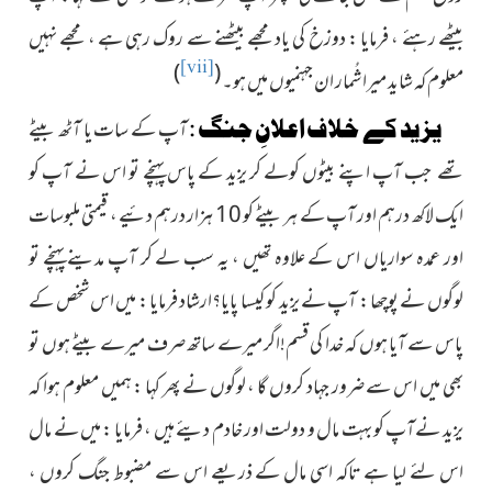
بیٹھے رہئے ، فرمایا : دوزخ کی یاد مجھے بیٹھنے سے روک رہی ہے ، مجھے نہیں
[vii]
)
(
معلوم کہ شاید میرا شُمار ان جہنمیوں میں ہو۔
یزید کے خلاف اعلانِ جنگ :
آپ کے سات یا آٹھ بیٹے
تھے جب آپ اپنے بیٹوں کولے کر یزید کے پاس پہنچے تو اس نے آپ کو
ایک لاکھ درہم اور آپ کے ہر بیٹے کو 10 ہزار درہم دئیے ، قیمتی ملبوسات
اور عمدہ سواریاں اس کے علاوہ تھیں ، یہ سب لے کر آپ مدینے پہنچے تو
لوگوں نے پوچھا : آپ نے یزید کو کیسا پایا؟ارشاد فرمایا : میں اس شخص کے
پاس سے آیا ہوں کہ خدا کی قسم!اگر میرے ساتھ صرف میرے بیٹے ہوں تو
بھی میں اس سے ضرور جہاد کروں گا ، لوگوں نے پھر کہا : ہمیں معلوم ہوا کہ
یزید نےآپ کو بہت مال و دولت اور خادم دیئے ہیں ، فرمایا : میں نے مال
اس لئے لیا ہے تاکہ اسی مال کے ذریعے اس سے مضبوط جنگ کروں ،