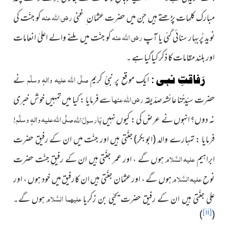
رضی اللہ عنہ
مبارک کلمات پڑھتے ہیں جن میں حضرت عثمان ِ غنی
کو جنّت کی
رضی اللہ عنہ
نویدِ پُربہار سنائی گئی یا آپ
کو جنّت میں ملنے والے اعلیٰ انعامات
اور بلند مقامات کا ذکر کیاگیا ہے ۔
صلَّی اللہ علیہ واٰلہٖ وسلَّم
رَفاقتِ نبی :
ایک موقع پر نبیِّ کریم
نے
رضی اللہ عنھا
حضرت سیّدتُنا عائشہ صدّیقہ
سے فرمایا : کیا میں تمہیں خوش خبری
صلَّی اللہ علیہ واٰلہٖ وسلَّم
نہ دوں؟ انہوں نے عرض کی : کیوں نہیں
یَارسولَ
اللہ
!
فرمایا : تمہارے والد
(ابوبکر)
جنّتی ہیں اور جنّت میں ان کے رفیق حضرت
علیہ السَّلام
ابراہیم
ہوں گے ، اور عمر جنّتی ہیں ان کے رفیقِ جنّت حضرت
علیہ السَّلام
نوح
ہوں گے ، اور عثمان جنّتی ہیں ان کارفیق میں خود ہوں ، اور
علیہما السَّلام
علی جنّتی ہیں ان کے رفیق حضرت یحیٰی بن زکریا
ہوں گے۔
)
(
[ii]