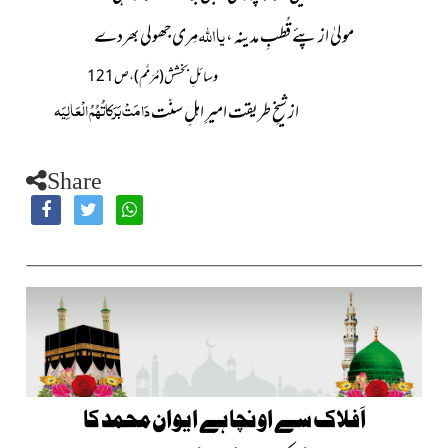
یا
اللہ
مولیٰ از پئے قُطبِ مدینہ ،
مِری جھولی بھردے
وسائلِ بخشش( مُرَمَّم) ، ص 121
دَامَتْ بَرَکاتُہُمُ الْعَالِیَہ
از شیخِ طریقت امیرِ اہلِ سنّت
Share
اَفلاک سے اونچا ہے ایوان محمد کا