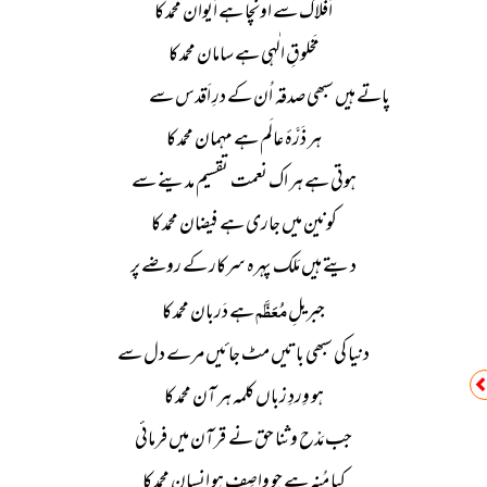
اَفلاک سے اونچا ہے اَیوان محمد کا
مَخلوقِ الٰہی ہے سامان محمد کا
پاتے ہیں سبھی صدقہ اُن کے درِ اَقدس سے
ہر ذَرَّۂ عالَم ہے مہمان محمد کا
ہوتی ہے ہر اک نعمت تقسیم مدینے سے
کونین میں جاری ہے فیضان محمد کا
دیتے ہیں مَلَک پہرہ سرکار کے روضے پر
مُعَظَّم
جبریلِ
ہے دَربان محمد کا
دنیا کی سبھی باتیں مٹ جائیں مرے دل سے
ہو وِردِ زباں کلمہ ہر آن محمد کا
جب مَدْح و ثنا حق نے قرآن میں فرمائی
کیا مُنہ ہے جو واصِف ہو انسان محمد کا