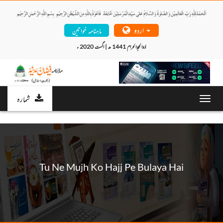
اردو
ماہنامہ خواتین
ذوالحجۃالحرام 1441 ھ | اگست 2020 ء 
شمارہ
Toggl
navig
Tu Ne Mujh Ko Hajj Pe Bulaya Hai