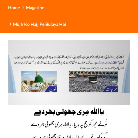
Home
Magazine
Mujh Ko Hajj Pe Bulaya Hai
یا اللہ مِری جھولی بھردے
یا
اللہ
تُونے مجھ کو حج پہ بلایا ،
مِری جھولی بھردے
یا
اللہ
گردِ کعبہ خوب پِھرایا ،
مِری جھولی بھردے