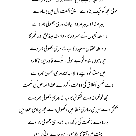
مولیٰ مجھ کو نیک بنادے ، اپنی اُلفت دل میں بسادے
یا
اللہ
بَہرِ صَفا اور بَہرِ مَروہ ،
مِری جھولی بھردے
واسِطہ نبیوں کے سرور کا ، واسِطہ صِدّیق اور عُمَر کا
یا
اللہ
واسِطہ عثمان و حیدر کا ،
مِری جھولی بھردے
میں ہوں بندہ تُو ہے مولیٰ ، تُو ہے قادِر میں ناکارہ
یا
اللہ
میں منگتا تُو دینے والا ،
مِری جھولی بھردے
دے حُسنِ اَخلاق کی دولت ، کردے عطا اِخلاص کی نعمت
یا
اللہ
مجھ کو خزانہ دے تَقویٰ کا ،
مِری جھولی بھردے
بخش دے میری ساری خطائیں ، کھول دے مجھ پر اپنی عطائیں
یا
اللہ
برسادے رَحْمت کی برکھا ،
مِری جھولی بھردے
جنّت میں آقا کا پڑوسی ، بن جائے عطّاؔر الٰہی