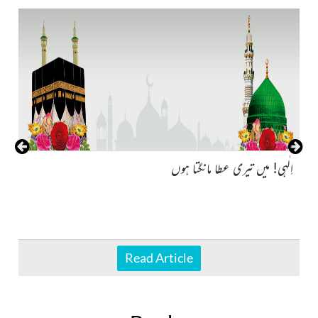
نہ
اِلٰہی! میں تیری عطا مانگتا ہوں
Read Article