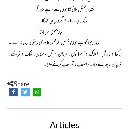
تقدیر جمیؔل اپنی شاہوں سے رہے بڑھ کر
سگ اپنا بنائے گر دربان محمد کا
قبالۂ بخشش ، ص74
از مَدَّاحُ الحبیب مولانا جمیل الرحمٰن قادری رضوی
رحمۃ اللہ علیہ
برکھا : بارش۔ افلاک : آسمانوں۔ اَیوان : محل ، مکان۔ مَلَک : فرشتے۔
دَربان : پہرے دار۔ واصِف : تعریف کرنے والا۔
Share
Articles