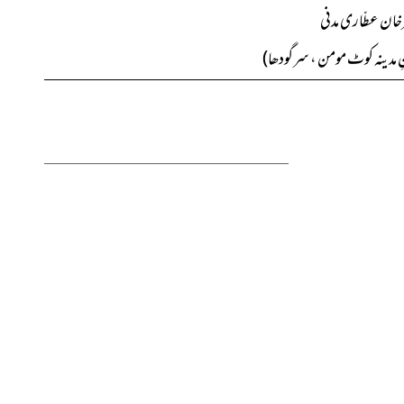
صرخان عطّاری مدنی
نِ مدینہ کوٹ مومن ، سرگودھا)