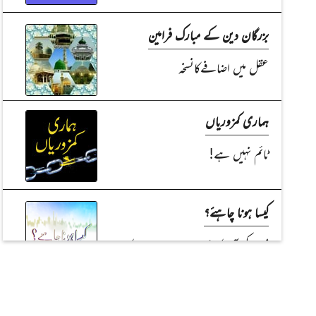
بزرگان دین کے مبارک فرامین
عقل میں اضافےکانسخہ
ہماری کمزوریاں
ٹائم نہیں ہے!
کیسا ہونا چاہئے؟
مسجد کی آبادکاری میں امام صاحب کا
کردار