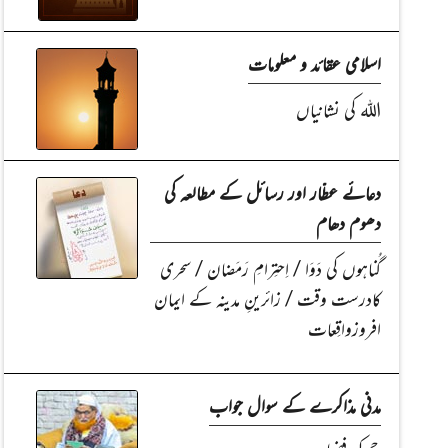
اسلامی عقائد و معلومات
اللہ کی نشانیاں
دعائے عطّار اور رسائل کے مطالعہ کی
دھوم دھام
گُناہوں کی دَوَا / اِحتِرامِ رَمَضان / سحری
کادرست وقت / زائرینِ مدینہ کے ایمان
افروزواقِعات
مدنی مذاکرے کے سوال جواب