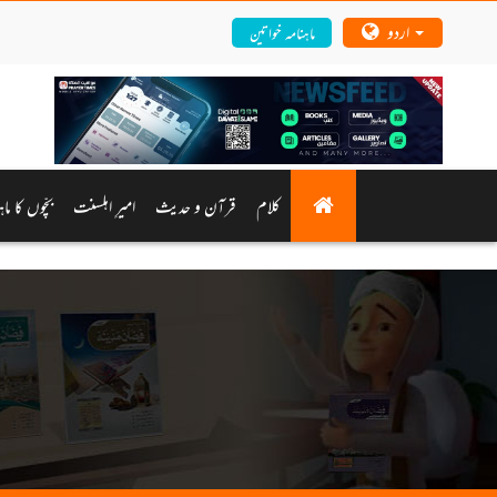
اردو
ماہنامہ خواتین
کلام
قرآن و حدیث
امیرِ اہلسنت
بچّوں کا ما