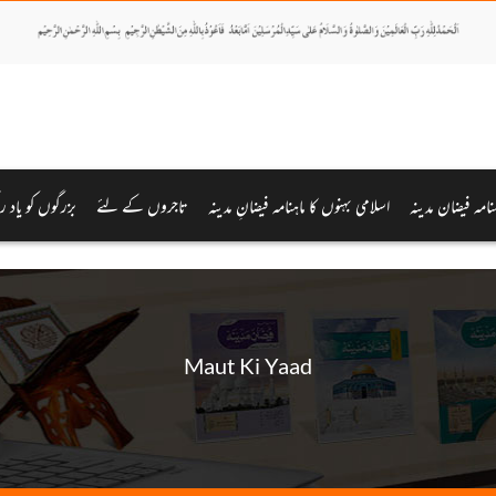
ہنامہ فیضان مدینہ
اسلامی بہنوں کا ماہنامہ فیضانِ مدینہ
تاجروں کے لئے
بزرگوں کو یاد ر
Maut Ki Yaad