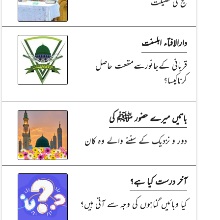
حج کی فضیلت
دارالافتاء اہلسنت
قربانی کےجانورسےمنفعت حاصل
کرناکیسا؟
باتیں میرے حضور ﷺ کی
دور و نزدیک کے سننے والے وہ کان
آخر درست کیا ہے؟
کیا وبائیں گناہوں کی وجہ سے آتی ہیں؟