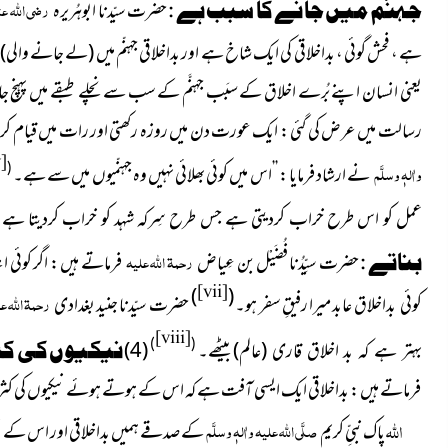
رضی اللہ ع
جہنّم میں جانے کا سبب ہے :
حضرت سیّدنا ابوہُریرہ
ہے ، فحش گوئی ، بداخلاقی کی ایک شاخ ہے اور بداخلاقی جہنّم میں
(لے جانے والی)
یعنی انسان اپنے بُرے اخلاق کے سبَب جہنَّم کے سب سے نچلے طبقے میں پہنچ 
رسالت میں عرض کی گئی : ایک عورت
دن میں روزہ رکھتی اور رات میں قیام کر
]
واٰلہٖ وسلَّم
(
نے ارشاد فرمایا : ’’اس میں کوئی بھلائی نہیں وہ جہنّمیوں میں سے ہے۔
عمل کو اس طرح خراب کردیتی ہے جس طرح سِرکہ شہد کو خراب کردیتا ہے
رحمۃ اللہ علیہ
بناتے :
حضرت سیِّدُنا فُضَیْل بن عِیاض
فرماتے ہیں : اگر کوئی اچ
[vii]
)
(
رحمۃ اللہ ع
عابد میرا رفیقِ سفر ہو۔
حضرت سیّدنا جنید بغدادی
کوئی بداخلاق
[viii]
)
(
(عالم)
بیٹھے۔
(4)
نیکیوں
کی ک
بہتر ہے کہ بد اخلاق قاری
فرماتے
ہیں : بداخلاقی ایک ایسی آفت ہے کہ اس کے ہوتے ہوئے نیکیوں کی کثرت
اللہ
صلَّی اللہ علیہ واٰلہٖ وسلَّم
پاک نبیِّ کریم
کے صدقے ہمیں بداخلاقی اور اس کے ن