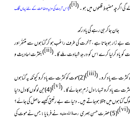
[i]
(
)
گی اگرچہ مضبوط قلعوں میں ہو ۔
(اس آیت کی مزید وضاحت کے لئے یہاں کلک
 جان جاکر ہی رہے گی یاد رکھ
سے بے زار ہوجاتا ہے ، آخرت کی طرف راغب ہو کر گناہوں سے متنفِّر اور
[ii]
)
(
بکثرت احادیث و
[iii]
)
(
و کثرت سے یاد کرو۔
(2)موت کو کثرت سے یاد کرو کیونکہ یہ گناہوں
[v]
)
(
کثرت سے یاد کرو تمہارا دل نرم ہوجائے گا۔
(4)جن لوگوں کا دل دنیا
لوگ گناہوں میں مبتلا ہوجاتے ہیں۔ دنیا سے بے رغبتی کیسے حاصل کی جائے؟
[vi]
)
(
رحمۃ اللہ علیہ
(5) حضرت حسن بصری
نے فرمایا : جس نے موت کی