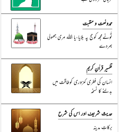
حمدونعت و منقبت
تُونےمجھ کوحج پہ بلایا،یا اللہ مِری جھولی
بھردے
تفسیر قراٰنِ کریم
انسان کی فطری کمزوری کوطاقت میں
بدلنے کا نسخہ
حدیث شریف اور اس کی شرح
برکاتِ مدینہ