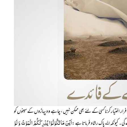
فرار اختیار کرنا کسی کے لئے بھی ممکن نہیں ، چاہے وہ پہاڑوں کے سینوں کو
اللہ
اَیْنَ مَا تَكُوْنُوْا یُدْرِكْكُّمُ الْمَوْتُ وَ لَوْ
گی۔ کیونکہ
پاک رشاد فرماتا ہے :