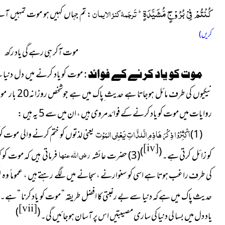
كُنْتُمْ فِیْ بُرُوْجٍ مُّشَیَّدَةٍؕ-
تَرجَمۂ کنز الایمان
:
تم جہاں کہیں ہو موت تمہیں آلے 
کریں)
موت آکر ہی رہے گی یاد رکھ
موت کو یاد کرنے کے فوائد :
موت کو یاد کرنے میں دل دنیا 
نیکیوں کی طرف مائل ہوجاتا ہے حدیث ِپاک میں ہے جوشخص روزانہ20 بار موت کو یاد کرلیا کرے اس کو درجۂ شہادت ملے گا۔
روایات میں موت کو یاد کرنے کے فوائد مروی ہیں ، ان میں سے 5 یہ ہیں :
اَکْثِرُوْا ذِکْرَ ھَاذِمِ الَّلذَّاتِ یَعْنِی المَوْت
(1)
یعنی لذتوں کو ختم کرنے والی موت ک
[iv]
)
(
رضی اللہ عنھا
کو زائل کرتی ہے۔
(3) حضرت عائشہ
فرماتی ہیں کہ موت کو 
کی طرف راغب ہوتا ہے اسی کو سنوارنے ، سجانے میں لگے رہتے ہیں ، عموما ً وہ 
حدیث پاک میں ہے کہ دنیا سے بے رغبتی کا افضل طریقہ “ موت کو یاد کرنا “ ہے۔
[vii]
)
(
یاد دل میں بسا لی دنیا کی ساری مصیبتیں اس پر آسان ہوجائیں گی
۔