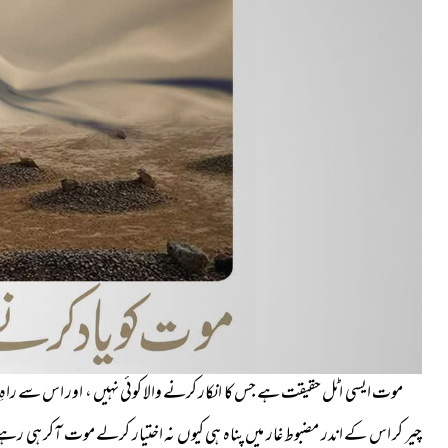
موت ایسی اٹل حقیقت ہے جس کا انکار کرنے والا کوئی نہیں ، اور اس سے راہِ 
چیر کر اس کے اندر مضبوط غار میں پناہ ہی کیوں نہ اختیار کرلے موت آکر ہی رہے 