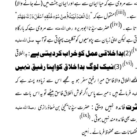
نہ
سے مروی ہے کہ حیا ایمان سے ہے اور ایمان جنّت میں
(لے جانے والا)
[iii]
اِنَّ الْعَبْدَ لَیَبْلُغُ مِنْ سُوْ ءِ خُلُقِہٖ اَسْفَلَ دَرْکَ جَھَنَّمَ
)
(
ہے۔
منقول ہےکہ “
“
[iv]
)
(
رضی اللہ عنہ
جاتا ہے۔
حضرت سیِّدُنا ابوہریرہ
سے مروی ہےکہ بارگاہِ
صلَّی اللہ علیہ
تی ہے لیکن اپنی زبان سے پڑوسیوں کو تکلیف پہنچاتی ہےتوآپ
[v
)
(2)
بداخلاقی عمل کوخراب کردیتی ہے :
بد اخلاقی
[vi]
)
(
۔
(3)
نیک لوگ بداخلاق کواپنا رفیق نہیں
ّھے اخلاق والا
فاسق میرا رفیق ِسفر ہو یہ مجھے اس سے زیادہ پسند ہے کہ
لیہ
فرماتے ہیں : میرے پاس اگر خوش اَخلاق فاسق بیٹھے تو یہ
اس بات سے
رحمۃ اللہ علیہ
فائدہ نہیں دیتی :
ثرت
حضرت سیِّدُنا یحییٰ بن مُعاذرازی
[ix]
)
(
 بھی فائدہ مند نہیں ہوتی۔
قصانات سے محفوظ فرمائے۔ اٰمین