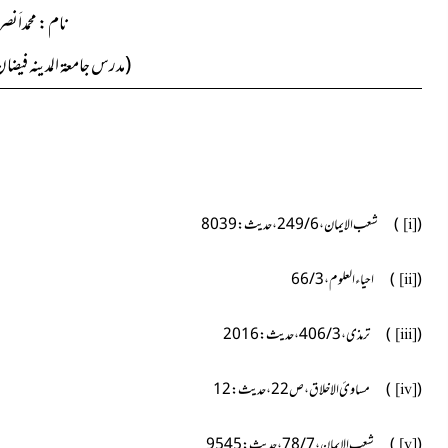
نام : محمداَن
(مدرس جامعۃ المدینہ فیضا
(
) شعب الایمان ، 6 / 249 ، حدیث : 8039
[i]
(
) احیاء العلوم ، 3 / 66
[ii]
(
) ترمذی ، 3 / 406 ، حدیث : 2016
[iii]
(
) مساویٔ الاخلاق ، ص22 ، حديث : 12
[iv]
(
) شعب الايمان ، 7 / 78 ، حديث : 9545
[v]