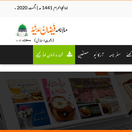
ذوالحجۃالحرام 1441 ھ | اگست 2020 ء
کھئے
سفر نامہ
آرکائیو
مصنفین
شمارہ ڈاؤن لوڈ کیجئے