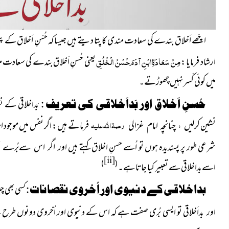
اچّھے اَخلاق بندے کی سعادت مندی کا پتا دیتے ہیں جیسا کہ حُسْنِ اَخلاق کے پیکر ،
مِنْ سَعَادَۃ
ابْنِ آدَمَ حُسْنُ الْخُلُقِ
ارشاد فرمایا :
یعنی حُسنِ اَخلاق بندے کی سعاد
میں کوئی کَسر نہیں چھوڑتے۔
حُسنِ اَخلاق اور بَداَخلاقی کی تعریف :
بَداخلاقی کے 
رحمۃ اللہ علیہ
نشین
فرماتے ہیں : اگر نفس میں موجود
ای
کرلیں ، چنانچہ امام غزالی
شرعی طور پر پسندیدہ ہوں تو اُسے حسنِ اخلاق کہتے ہیں
اور اگر اس سےبُرے اَ
[ii]
)
(
اسےبداخلاقی سے تعبیر کیا جاتا ہے۔
بداخلاقی کے دنیوی اور اُخروی نقصانات :
کسی بھی چ
تو ایسی بُری صفت ہے کہ اس کے دنیوی اور اُخروی دونوں طرح کے نقص
اور بداَخلاقی