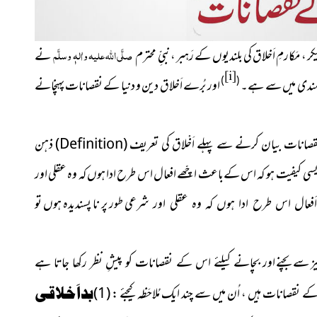
صلَّی اللہ علیہ واٰلہٖ وسلَّم
 مَکارمِ اَخلاق کی بلندیوں کے رَہبر ، نبیِّ محترم
نے
[i]
)
(
ت مندی میں سے ہے۔
اور بُرے اَخلاق دین و دنیا کے نقصانات پہنچانے
نقصانات بیان کرنے سے پہلے اَخْلاق کی تعری
ف
(
Definition
)
ذہن
سی کیفیت ہو کہ اس کےباعث اچّھے افعال اس طرح ادا ہوں کہ وہ عقلی اور
طور پر نا پسندیدہ ہوں تو
فعال اس طرح ادا ہوں کہ وہ عقلی اور شرعی
یز سے بچنے
اور بچانے کیلئے اس کے نقصانات کو پیشِ نظر رکھا جاتا ہے
انات ہیں ، اُن میں سے چند ایک مُلاحَظہ کیجئے : (1)
بداَخلاقی