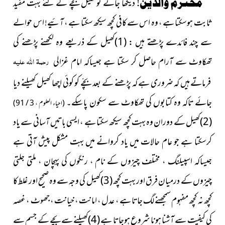
محترم والدین!
دیکھا جائے تو کھیل بچّے کے لئے بہت مُفید
ثابت ہوسکتا ہے ، وہ اس سے کافی کچھ سیکھ سکتا ہے ، آئیے! اس حوالے
سے چند فائدے پڑھتے ہیں : (1)کھیل کے ذریعے وہ لکھنے پڑھنے کی
رحمۃ اللہ علیہ
تھکاوٹ سے آرام حاصل کر سکتا ہے جیساکہ امام غزالی
فرماتے ہیں کہ ضروری ہے کہ پڑھنے کے بعد بچّے کو کوئی اچھا کھیل کھیلنے دیا
جائے تاکہ وہ کتابوں کی تھکاوٹ سے سکون پاسکے۔
(احیاء العلوم ، 3 / 91)
(2)کھیل کے دوران وہ بہت کچھ سیکھ سکتا ہے ، ایسی باتیں آسانی سے یاد
کرسکتا ہے جو عام حالات میں یاد کروانے میں بہت مشکل پیش آتی ہے
جیساکہ اسپیلنگ ، مختلف چیزوں کے نام ، رنگوں کی پہچان ، ملتی جلتی
چیزوں کے درمیان فرق اور بہت کچھ (3)کھیل کی وجہ سے وہ صحیح اور غلط کا
کچھ نہ کچھ مفہوم سمجھنے لگ جاتا ہے ، عدل ، امانت ، خیانت ، جھوٹ ، غصہ
کی کیفیت سے آشنا ہونا شروع ہوجاتا ہے (4)کھیلنے سے بچے کے جسم سے