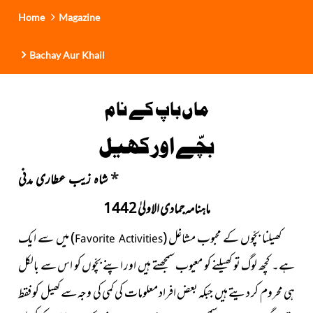
Home
Magazine
Bachay Aur Khail
ماں باپ کے نام
بچّے اور کھیل
*
شاہ زیب عطاری مدنی
ماہنامہ جمادی الاولیٰ 1442
کھیلنا بچّوں کے محبوب
مشاغل
(
)
میں
سے ایک
Favorite Activities
ہے۔ کچھ لوگ تو کھیلنے کو معیوب سمجھتے ہیں اور اپنے بچّوں کو اس سے بالکل
ہی محروم کر دیتے ہیں جبکہ بعض افراد معلومات کی کمی کی وجہ سے کھیل کو فقط