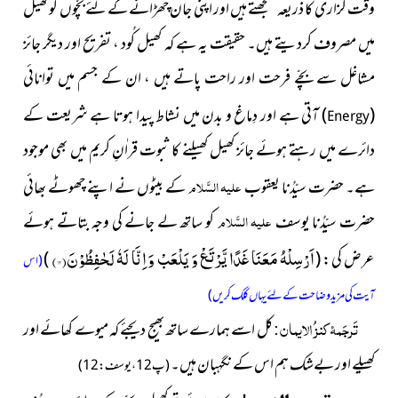
وقت گزاری کا ذریعہ سمجھتے ہیں اور اپنی جان چھڑانے کے لئے بچّوں کو کھیل
میں مصروف کردیتے ہیں۔ حقیقت یہ ہے کہ کھیل کُود ، تفریح اور دیگر جائز
مشاغل سے بچّے فرحت اور راحت پاتے ہیں ، ان کے جسم میں
توانائی
(
)
آتی
ہے اور دِماغ و بدن میں نشاط پیدا ہوتا ہے شریعت کے
Energy
دائرے میں رہتے ہوئے جائز کھیل کھیلنے کا ثبوت قراٰنِ کریم میں بھی موجود
علیہ السَّلام
ہے۔ حضرت سیّدُنا یعقوب
کے بیٹوں نے اپنے چھوٹے بھائی
علیہ السَّلام
حضرت سیّدُنا یوسف
کو ساتھ لے جانے کی وجہ بتاتے ہوئے
اَرْسِلْهُ مَعَنَا غَدًا یَّرْتَعْ وَ یَلْعَبْ وَ اِنَّا لَهٗ لَحٰفِظُوْنَ(
۱۲
)
عرض کی :
(
)
(اس
آیت کی مزید وضاحت کے لئے یہاں کلک کریں)
تَرجَمۂ کنز ُالایمان :
کل اسے ہمارے ساتھ بھیج دیجئے کہ میوے کھائے اور
کھیلے اور بےشک ہم اس کے نگہبان ہیں۔
(پ12 ، یوسف : 12)