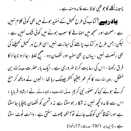
پسینہ نکلے گا جو طبّی لحاظ سے فائدہ مند ہے۔
یاد رہے!
کتاب کی طرح کھیل کے مُفید ہونے میں بھی کوئی کلام نہیں
ہے ، صحت اور سمجھ میں اضافے کا سبب ہونے میں کوئی شک نہیں ہے ،
لیکن! جس طرح ہر کتاب پڑھنے کی اجازت نہیں اسی طرح ہر کھیل کھیلنے کی
بھی رخصت نہیں ، یہاں پر بھی مفید اور نقصان دِہ ، صحیح غلط ، جائز و ناجائز کا
عبدُ
اللہ
فرق رکھنا ، اس کی رعایت کرنا ضروری ہے۔ ایک بار حضرت
بن
رضی اللہ عنہ
مُغفَّل
کا کم عمر بھتیجا كنكر پھینک رہا تھا ، انہوں نے دیکھ کر منع
صلَّی اللہ علیہ واٰلہٖ وسلَّم
کرتے ہوئے کہا کہ حُضور نبیِّ کریم
نے ارشاد فرمایا :
اس سے فائدہ کچھ نہیں نہ شکا ر ہوسکتا ہے نہ دشمن کو نقصان پہنچایا جاسکتا
ہے اور اتفاقاً کسی کو لگ جائے تو آنکھ پھوٹ سکتی ہے ، دانت ٹوٹ سکتا
ہے۔
(ابن ماجہ ، 1 / 19 ، حدیث : 17ماخوذاً)