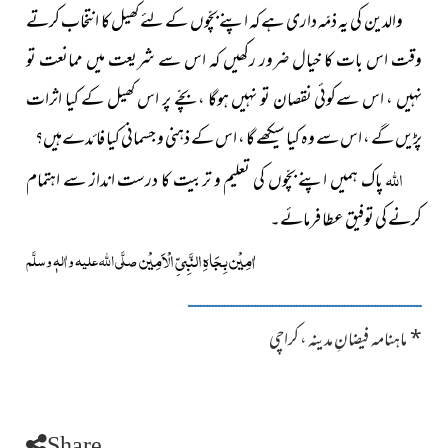
والدین کی یہ ذمّہ داری ہے کہ اپنے بچّوں کے لئے کھیل کا انتخاب کرتے
وقت اس بات کا خیال ضرور رکھیں کہ اس سے شریعت میں ممانعت تو
نہیں ، اس سےکوئی نقصان تو نہیں ہوگا ، بچّے پر اس کھیل کے کیا اثرات
پڑیں گے ، اس سے وہ کیا سیکھے گا ، اس کے ذہنی و جسمانی کیا فائدےہیں؟
اللہ
پاک ہمیں اپنے بچّوں کی تعلیم و تربیت کا درست انداز سے اہتمام
کرنے کی توفیق عطا فرمائے۔
اٰمِیْن بِجَاہِ النَّبِیِّ الْاَمِیْن
صلَّی اللہ علیہ واٰلہٖ وسلَّم
ــــــــــــــــــــــــــــــــــــــــــــــــــــــــــــــــــــــــــــــ
*
ماہنامہ فیضانِ مدینہ ، کراچی
Share