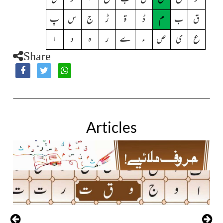
ق
ب
م
ڈ
ۃ
ڑ
ج
س
پ
ع
ی
ص
ء
ے
ر
ہ
د
ا
Share
Articles