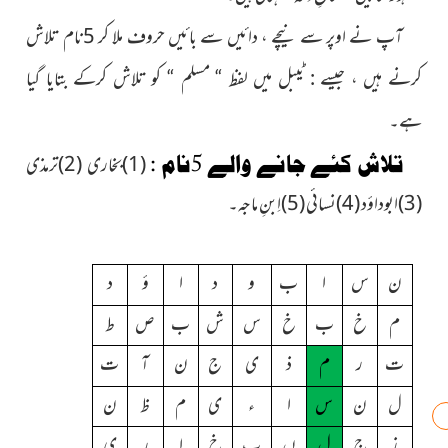
آپ نے اوپر سے نیچے ، دائیں سے بائیں حروف ملا کر 5نام
تلاش
کرنے ہیں ، جیسے : ٹیبل میں لفظ “ مسلم “ کو تلاش کرکے بتایا گیا
ہے۔
تلاش کئے جانے والے 5نام :
(1)بخاری (2)ترمذی
(3)ابوداؤد (4)نسائی (5)اِبنِ ماجہ۔
ن
س
ا
ب
و
د
ا
ؤ
د
م
خ
ب
خ
س
ش
ب
ص
ط
ت
ر
م
ذ
ی
ج
ن
آ
ت
ل
ن
س
ا
ء
ی
م
ظ
ن
ز
ج
ل
ں
ب
خ
ا
ر
ی