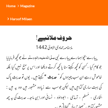
Home
Magazine
Haroof Milaen
حروف ملائیے!
ماہنامہ جمادی الاولیٰ 1442
صلَّی اللہ علیہ واٰلہٖ وسلَّم
پیارے بچّو!ہمارے پیارے نبی
نے جو کچھ فرمایایا
جو کام کیا ، کسی کو کچھ کہتے سنا یا کچھ کرتے دیکھا اور اس پر منع نہیں کیا بلکہ
خاموش رہے ان سب چیزوں کو “
کہتے ہیں۔ یوں تو حدیثِ پاک
حدیث “
کی بہت ساری کتابیں ہیں لیکن جو
سب سے زیادہ مشہور ہیں وہ یہ ہیں :
نَسائی اور اِبنِ ماجہ۔ حدیث کی یہ چھ
بُخاری ، مُسلم ، تِرمِذی ، ابوداؤد ،
مشہور کتابیں “ صِحاحِ سِتَّہ “ کہلاتی ہیں۔