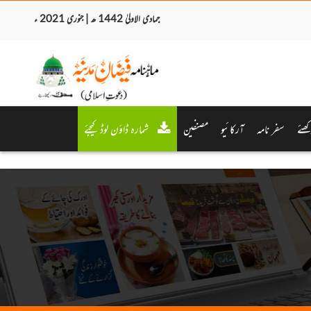
جمادی الاولیٰ 1442 ھ | جنوری 2021 ء
کھئے
سفر نامہ
آرکائیو
مصنفین
شمارہ ڈاؤن لوڈ کیجئے