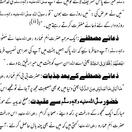
وسلَّم
صلَّی اللہ علیہ واٰلہٖ وسلَّم
میرے پاس تشریف لائے تو میں نے آپ
کی خدمت 
رسولُ
اللہ
صلَّی اللہ علیہ واٰلہٖ وسلَّ
“ میں نے عرض کی : “ میں روزے سے ہوں “ تو
[ii]
)
(
روزہ دار کے لئے دُعائے مغفرت کرتے رہتے ہیں۔ “
رضی اللہ عنہا
دُعائے مصطفےٰ :
ایک مرتبہ حضرت اُمِّ عُمارہ
نے حُضُور
اللہ
واٰلہٖ وسلَّم
! آپ دعا فرمائیے کہ
پاک ہمیں جنّت میں آپ کی ہمراہی نصیب فرم
اجْعَلْھُمْ رُفَقَائِی فِی الجَنَّۃِ
اللہ
یعنی اے
! ان سب کو جنّت میں میرا رفیق بنا دے۔ “
رضی 
دُعائے مُصطفٰے کےبعد
جذبات
:
حضرت بی بی اُمِّ عُمارَہ
مَا اُبَالِی مَا اَصَابَنِی مِنَ الدُّنْیَا
“
یعنی دنیا میں جو بھی مصیبت مجھ پر آجائے تو مجھے اس 
صلَّی اللہ علیہ واٰلہٖ وسلَّم
حُضور
سے عقیدت :
صلحِ حُدیبیہ کے موقع
رضی اللہ عنہم
مبارک ایک کھجور کے درخت پر رکھ دیئے ، صحابۂ کرام
اس درخت کے
رضی اللہ عنہا
حضرت اُمِّ عمارہ
کہتی ہیں کہ میں نے بھی چند بال حاصل کرلئے ، آ