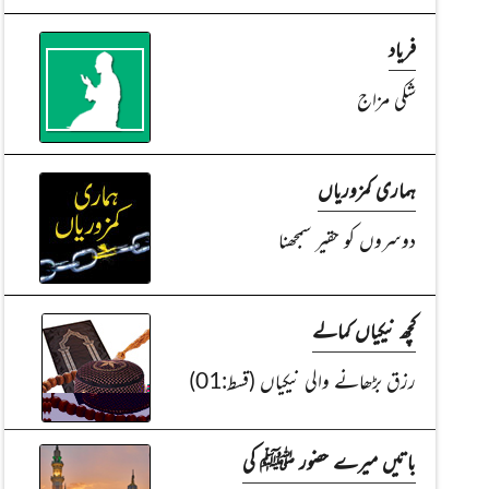
فریاد
شکی مزاج
ہماری کمزوریاں
دوسروں کو حقیر سمجھنا
کچھ نیکیاں کمالے
رزق بڑھانے والی نیکیاں (قسط:01)
باتیں میرے حضور ﷺ کی