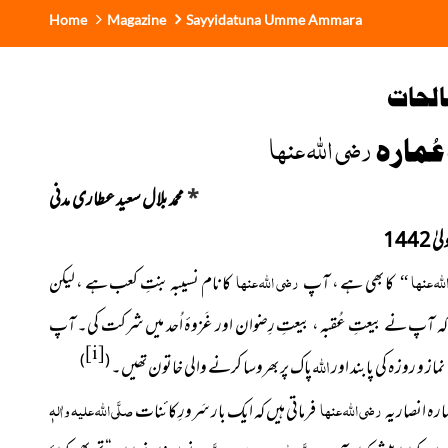
Home
Magazine
Sayyidatuna Umme Ammara
الحات
رضی اللہ عنہا
عُمارہ
*
محمد بلال سعید عطاری مدنی
1442
لہ عنہا
رضی اللہ عنہا
کا بھی ہے ، آپ
کا نام نسیبہ بنتِ کعب ہے ، لیکن
“
ہ آپ نے بیعتِ عُقبہ ، بیعتِ رِضوان اور غَزوۂ اُحد میں شرکت کی۔ آپ
[i]
اللّٰہ
)
(
از و روزہ کی پابند اور
پاک پر بھروسا کرنے والی خاتون تھیں۔
رضی اللہ عنہا
صلَّی اللہ علیہ واٰلہٖ
ُمارہ انصاریہ
فرماتی ہیں کہ ایک بار سَرورِ کائنات