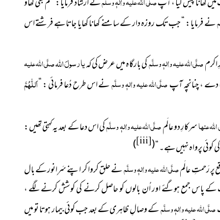
صلَّی اللہ علیہ واٰلہٖ وسلَّم
میں کھانا پیش کیا ، آپ
نے ارشاد فرمایا : “ تم بھی کھاؤ
م
نے فرمایا : “ جب تک روزہ دار کے سامنے کھانا کھایا جاتا ہے فرشتے اس
یارسولَ
اللہ
صلَّی اللہ علیہ واٰلہٖ وسلَّم
صلَّی اللہ علیہ
ِ اکرم
کی بارگاہ میں عرض کی کہ
اَللّٰھُمَّ
صلَّی اللہ علیہ واٰلہٖ وسلَّم
ا دے ، چنانچہ آپ
نے اس طرح دُعا فرمائی : “
اللہ عنہا
صلَّی اللہ علیہ واٰلہٖ وسلَّم
سرکارِ دو عالَم
کی اس دعا کے بعد یہ کہتی تھیں :
[iii]
)
(
کی کوئی پرواہ نہیں ہے۔ “
صلَّی اللہ علیہ واٰلہٖ وسلَّم
 پر رَحمتِ عالَم
نے حلق کروا کر اپنے سَرِانور کے بال
 پاس جمع ہوگئے اور اُن بالوں کو حاصل کرنے کی کوشش کرنے لگے ،
صلَّی اللہ علیہ واٰلہٖ وسلَّم
پ
کے وصالِ ظاہری کے بعد جب کوئی بیمار ہوتا تو میں