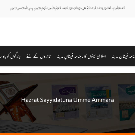
ہنامہ فیضان مدینہ
اسلامی بہنوں کا ماہنامہ فیضانِ مدینہ
تاجروں کے لئے
بزرگوں کو یاد ر
Hazrat Sayyidatuna Umme Ammara