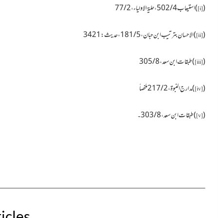
(
)استیعاب4 / 502 ، حلیۃ الاولیاء ، 2 / 77
[i]
(
)الاحسان بترتیب ابن حبان ، 5 / 181
، حدیث :
3421
[ii]
(
)طبقات ابن سعد ، 8 / 305
[iii]
(
)مدارج النبو
ۃ
، 2 / 217 ملخصاً
[iv]
(
)طبقات ابن سعد ، 8 / 303۔
[v]
icles