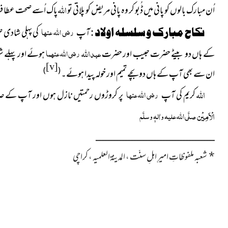
اللہ
اُن مبارک بالوں کو پانی میں ڈُبو کر وہ پانی مریض کو پلاتی تو
پاک اُسے صحت عطا فرم
رضی اللہ عنہا
نکاح مبارک و سلسلہ اولاد :
آپ
کی پہلی شادی ص
عبد
اﷲ
رضی اللہ عنہما
کے ہاں دو بیٹے حضرت حبیب اور حضرت
ہوئے اور پہلے ش
[v]
)
(
ان سے بھی آپ کے ہاں دو بچے تمیم اور خولہ پیدا ہوئے۔
اللہ
رضی اللہ عنہا
کریم کی آپ
پر کروڑوں رحمتیں نازل ہوں اور آپ کے ص
الْاَمِیْن
صلَّی اللہ علیہ واٰلہٖ وسلَّم
ــــــــــــــــــــــــــــــــــــــــــــــــــــــــــــــــــــــــــــــ
*
شعبہ ملفوظاتِ امیرِ اہلِ سنّت ، المدینۃالعلمیہ ، کراچی