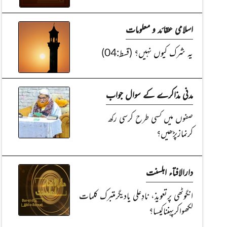
اسلامی عقائد و معلومات
یہ شرک کیوں نہیں؟ (قسط:04)
مدنی مذاکرے کے سوال جواب
صفوں میں کسی طرح کرسی رکھ
کرنمازپڑھیں؟
دارالافتاء اہلسنت
انگوٹھی پرتعویذ، نادِعلی یادیگرمتبرک کلمات
لکھواکرپہنناکیسا؟