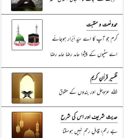
حمدونعت و منقبت
کرم جو آپ کا اے سیِّدِ اَبْرار ہوجائے
اے سنّیوں کے پیشوا حامد رضا حامد رضا
تفسیر قراٰنِ کریم
اللہ عزوجل اور بندوں کے حقوق
حدیث شریف اور اس کی شرح
بے رحم؛ قابلِ رحم نہیں ہوسکتا