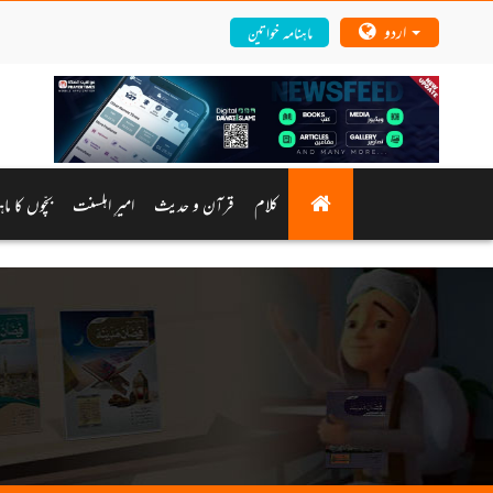
اردو
ماہنامہ خواتین
کلام
قرآن و حدیث
امیرِ اہلسنت
بچّوں کا ما