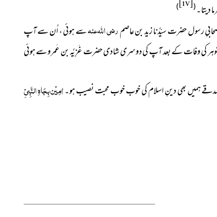
[iv]
)
(
ا دیتا۔
رضی اللہ عنہ
حابیِ رسول حضرت سیّدُنا زید بن عاصم
سے ہوئی ، اُن سے آپ
وہر کی وفات کے بعد آپ کی دوسری شادی حضرت غَزِیَّہ بن عَمرو سے ہوئی
اٰمِیْن بِجَاہِ النَّبِیِّ
دقے ہمیں بھی دینِ اسلام کی خوب خوب محبت نصیب ہو۔