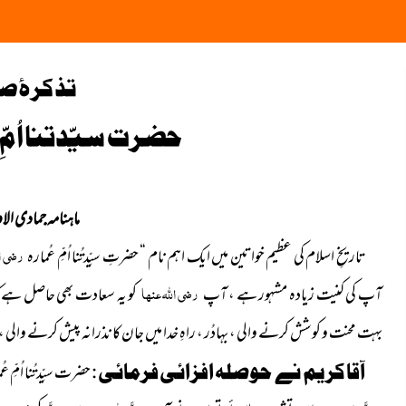
تذکرۂ ص
حضرت سیّدتنا اُمِّ 
ماہنامہ جمادی الاولیٰ 
رضی ال
تاریخِ اسلام کی عظیم خواتین میں ایک اہم نام “ حضرتِ سیِّدتُنا اُمِّ عُمارہ
رضی اللہ عنہا
آپ کی کنیت زیادہ مشہور ہے ، آپ
کو یہ سعادت بھی حاصل ہے ک
بہت محنت و کوشش کرنے والی ، بہادُر ، راہِ
خدا میں جان کا نذرانہ
پیش کرنے والی ، نم
آقا کریم نے حوصلہ افزائی فرمائی :
حضرت سیِّدتُنا اُمِّ ع