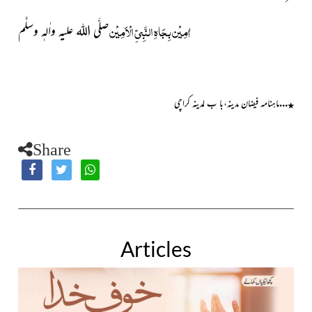
اٰمِیْن بِجَاہِ النَّبِیِّ الْاَمِیْن
صلَّی اللہ علیہ واٰلہٖ وسلَّم
…
ماہنامہ
فیضان مدینہ،با ب لمدینہ کراچی
٭
Share
Articles