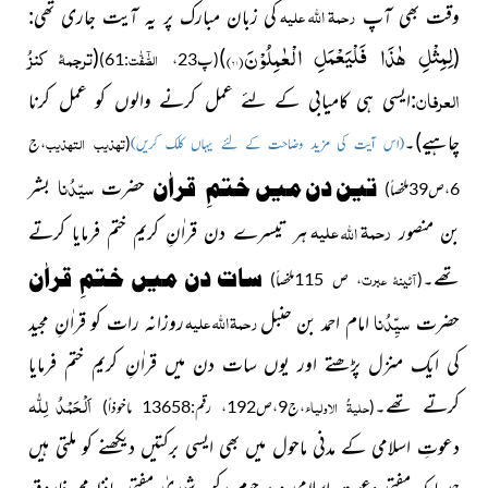
رحمۃ اللہ علیہ
وقت بھی آپ
کی زبان مبارک پر یہ آیت جاری تھی:
لِمِثْلِ هٰذَا فَلْیَعْمَلِ الْعٰمِلُوْنَ(
۶۱
)
ترجمۂ کنزُ
(
)
(
الصّٰٓفّٰت
(پ23،
:61)
العرفان
:ایسی ہی کامیابی کے لئے عمل کرنے والوں کو عمل کرنا
چاہیے)۔
تھذیب التھذیب
(
،ج
(اس آیت کی مزید وضاحت کے لئے یہاں کلک کریں)
سیّدُنا
تین دن میں ختمِ
قراٰن
حضرت
بشر
6،ص39ملخصاً)
رحمۃ
علیہ
اللہ
بن منصور
ہر تیسرے دن قراٰنِ کریم ختم فرمایا کرتے
سات دن میں ختمِ قراٰن
تھے۔
آئینۂ عبرت
(
، ص 115ملخصاً)
سیِّدُنا
رحمۃ اللہ علیہ
حضرت
امام احمد بن حنبل
روزانہ رات کو قراٰنِ مجید
کی ایک منزل پڑھتے اور یوں سات دن میں قراٰنِ کریم ختم فرمایا
اَلْحَمْدُ لِلّٰہ
کرتے تھے۔
حلیۃُ الاولیاء
(
،ج9،ص192، رقم:13658 ماخوذاً)
دعوتِ اسلامی کے مدنی ماحول میں بھی ایسی برکتیں دیکھنے کو ملتی ہیں
جیسا کہ مفتیِ دعوتِ اسلامی و مرحوم رکنِ شوریٰ مفتی حافظ محمد فاروق