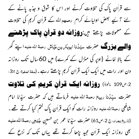
سے قراٰنِ پاک کی تلاوت کرنے اور اس کا شوق و جذبہ پانے کے
رحمہم اللہ
لئے آئیے بعض اولیائے کرام
کے قراٰنِ کریم کی تلاوت
روزانہ دو قراٰنِ پاک پڑھنے
کے معمولات پڑھتے ہیں:
سیّدُنا ابوبکر بن عَیَّاش
رحمۃ اللہ علیہ
والے بزرگ
حضرت
اپنے گھر
کے بالا خانے (اوپر کی منزل کے کمرے) میں 60سال تک روزانہ
دن اور رات میں ایک ایک قراٰنِ کریم پڑھتے رہے۔
صفۃ الصفوۃ
(
،ج جز3،
روزانہ ایک قراٰنِ کریم کی تلاوت
2،ص109 ماخوذاً)
رحمۃ اللہ علیہ
سیِّدُنا ربیع
حضرت
فرماتے ہیں کہ حضرت سیِّدُنا امام
رحمۃ اللہ علیہ
شافعی
روزانہ رات کو ایک قراٰنِ پاک ختم کیا کرتے تھے۔
رحمۃ اللہ علیہ
جُمَحِی
حضرت سیّدُنا عمر بن حسین
تاریخِ بغداد
(
،ج 2،ص61)
بھی روزانہ
ایک
قراٰنِ مجید پڑھا کرتے تھے یہاں تک کہ نزع کے