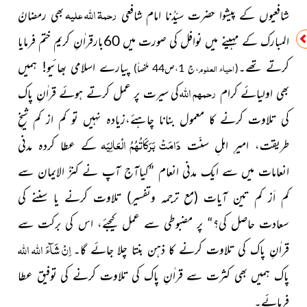
رحمۃ اللہ علیہ
شافعیوں کے پیشوا حضرت سیّدُنا امام شافعی
بھی رمضانُ
المبارک کے مہینے میں نوافل کی صورت میں 60بارقراٰنِ کریم ختم فرمایا
کرتے تھے۔
پیارے اسلامی بھائیو! ہمیں
احیاء العلوم
(
،ج 1،ص44 ملخصاً)
رحمہم اللہ
بھی اولیائے کرام
کی
سیرت پر عمل کرتے ہوئے قراٰنِ پاک
کی تلاوت کرنے کا معمول بنانا چاہئے،
زیادہ نہیں تو کم از کم
شیخِ
دَامَتْ بَرَکَاتُہُمُ الْعَالِیَہ
طریقت، امیرِ اہلِ سنّت
کے عطا کردہ مدنی
انعامات میں سے ایک مدنی انعام ”
کیاآج آپ نے کنزُ الایمان سے
کم اَز کم تین آیات (مع ترجمہ وتفسیر) تلاوت کرنے یا سننے کی
سعادت حاصل کی؟“ پر مضبوطی سے عمل کیجئے، اس کی برکت سے
اِنْ شَآءَ اللہ
اللہ
قراٰنِ پاک کی تلاوت کرنے کا ذہن بنتا چلا جائے گا۔
پاک ہمیں بھی کثرت سے قراٰنِ پاک کی تلاوت کرنے کی توفیق عطا
فرمائے۔