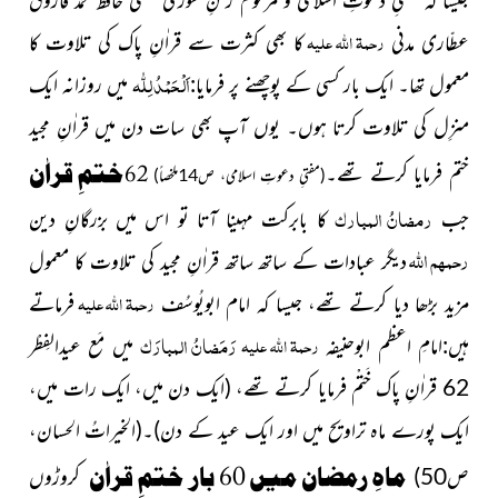
رحمۃ اللہ علیہ
عطّاری مدنی
کا بھی کثرت سے قراٰنِ پاک کی تلاوت کا
اَلْحَمْدُ لِلّٰہ
معمول تھا۔ ایک بار کسی کے پوچھنے پر فرمایا:
میں روزانہ ایک
منزِل کی تلاوت کرتا ہوں۔ یوں آپ بھی سات دن ميں قراٰنِ مجید
ختمِ قراٰن
ختم فرمایا کرتے تھے۔
62
(مفتیِ دعوتِ اسلامی، ص14ملخصاً)
رمضانُ المبارک
جب
کا بابرکت مہینا آتا تو اس میں بزرگانِ دین
رحمہم اللہ
دیگر عبادات کے ساتھ ساتھ قراٰنِ مجید کی تلاوت کا معمول
رحمۃ اللہ علیہ
مزید بڑھا دیا کرتے تھے، جیسا کہ امام ابویُوسُف
فرماتے
رَمَضانُ المبارَک
رحمۃ اللہ علیہ
ہیں:امامِ اعظم ابوحنیفہ
میں مَع عیدالفِطْر
62 قراٰنِ پاک خَتْم فرمایا کرتے تھے، (ایک دن میں، ایک رات میں،
ایک پورے ماہ تراویح میں اور ایک عید کے دن)۔(الخیراتُ الحسان،
ماہِ رمضان میں 60 بار ختمِ قراٰن
ص50)
کروڑوں