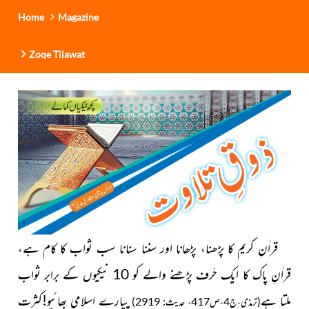
Home
Magazine
Zoqe Tilawat
قراٰنِ کریم کا پڑھنا، پڑھانا اور سننا سنانا سب ثواب کا کام ہے،
قراٰنِ پاک کا ایک حَرف پڑھنے والے کو 10 نیکیوں کے برابر ثواب
ملتا ہے
پیارے اسلامی بھائیو!کثرت
(ترمذی،ج4،ص417، حدیث: 2919)