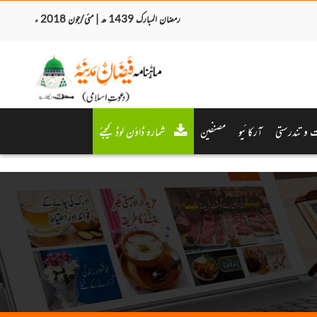
رمضان المبارک 1439 ھ | مئی/جون 2018 ء
 و تندرستی
آرکائیو
مصنفین
شمارہ ڈاؤن لوڈ کیجئے