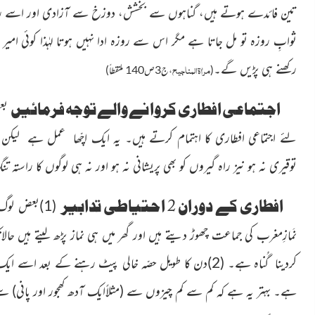
تین فائدے
ہوتے ہیں، گناہوں سے بخشش، دوزخ سے آزادی اور اسے روز
ثوابِِ روزہ تو مل جاتا ہے مگر اس سے روزہ ادا نہیں ہوتا لہٰذا کوئی ام
رکھنے ہی پڑیں
گے۔
مراٰۃالمناجیح
(
،ج3ص140 ملتقطاً)
اجتماعی افطاری کروانے والے توجہ فرمائیں
بع
لئے اجتماعی افطاری کا اہتمام کرتے ہیں۔ یہ ایک اچّھا عمل ہے لیکن
توقیری نہ ہو نیز راہ گیروں کو بھی پریشانی نہ ہو اور نہ ہی لوگوں کا راستہ ت
افطاری کے دوران 2 احتیاطی تدابیر
(1)
بعض لوگ ا
نَمازِمغرب کی جماعت چھوڑ دیتے ہیں اور گھر میں ہی نماز پڑھ لیتے ہیں حالانکہ 
کردینا گُناہ ہے۔
(2)
دن کا طویل حصّہ خالی پیٹ رہنے کے بعد اسے ایک
ہے۔ بہتر یہ ہے کہ کم سے کم چیزوں سے
(مثلاًایک آدھ کھجور اور پانی)
سے 