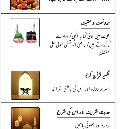
حمدونعت و منقبت
محبت میں اپنی گُما یا الٰہی/ ارادے
گُدگُداتے ہیں/ یا علیَّ الْمرتضیٰ مولیٰ علی
مشکلکُشا
تفسیر قراٰنِ کریم
اسرارِ روزہ اور اس کی باطنی شرائط
حدیث شریف اور اس کی شرح
روزہ اور جھوٹی باتیں