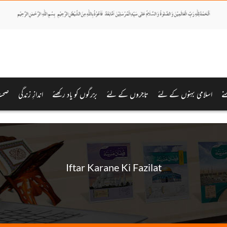
نے
اسلامی بہنوں کے لئے
تاجروں کے لئے
بزرگوں کو یاد رکھئے
اندازِ زندگی
صحت
Iftar Karane Ki Fazilat