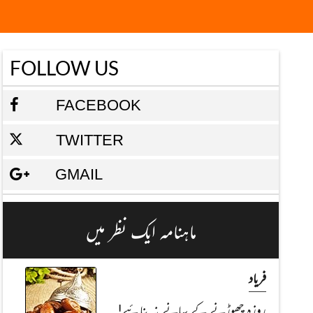
FOLLOW US
FACEBOOK
TWITTER
GMAIL
ماہنامہ ایک نظر میں
فریاد
روزہ چھوڑنے کے بہانے نہ بنائیے!