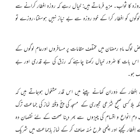
ہ کا ثواب۔ مزید فرماتے ہیں: خیال رہے کہ روزہ افطار کرانے سے
یر لوگوں کو افطار کرا کے خود روزہ سے بے نیاز نہیں ہوسکتا،روزے تو
ض
لوگ ماہِ رمضان میں مختلف مقامات پر مسافروں
اورعام لوگوں کے
 اس بات کا ضَرور خیال رکھنا چاہئے کہ رزق کی بے قدری اور بے
نگ ہو۔
ِفطَار کے دَوران کھانے پینے میں اس قدر مشغول ہوجاتے ہیں کہ
بِلا کسی صحیح شَرْعی مجبوری کے مسجِد کی پنج وَقْتہ نَماز کی جَماعت تَرک
 دم انواع و اقسام کی چیزوں سے بھر دینا صحت کے لئے نقصان دہ
اِفطار کیجئے اور اچّھی طرح مُنہ صاف
کر کے نَمازِ باجماعت میں شریک