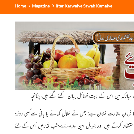
Home
Magazine
Iftar Karwaiye Sawab Kamaiye
یثِ مبارکہ میں اس کے بہت فضائل
بیان
کئے گئے ہیں،چنانچہ
ا فرمانِ بشارت نشان ہے: جس نے حَلال کھانے یا پانی سےکسی روزہ
علیہ السَّلام
ْتِغفَار کرتے ہیں اور جبرِیل امین
شبِ قَدْرمیں اُس کےلئے