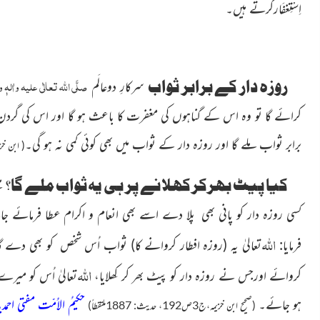
اِسْتِغفَارکرتے ہیں۔
صلَّی اللہ تعالٰی علیہ واٰلہٖ و
روزہ دار کے برابر ثواب
سرکارِ دوعالَم
کرائے گا تو وہ اس کے گناہوں کی مغفرت کا باعث ہو گا اور اس کی گرد
برابر ثواب ملے گا اور روزہ دار کے ثواب میں بھی کوئی کمی نہ ہو گی۔
( ابن خزیمہ،ج3ص192
کیا پیٹ بھرکر کھلانے پر ہی یہ ثواب ملے گا؟
می
کسی روزہ دار کو پانی بھی پلا دے اسے بھی انعام و اکرام عطا فرمائے ج
اللہ
فرمایا:
تعالیٰ یہ
(روزہ افطار کروانے کا)
ثواب اُس شخص کو بھی دے گا جو
اللہ
کروائے اورجس نے روزہ دار
کو پیٹ بھر کر کِھلایا،
تعالیٰ اُس کو میر
ہو جائے۔
حکیمُ الاُمّت مفتی احم
(صحیح ابن خزیمہ،ج3ص192، حدیث: 1887ملتقطاً)