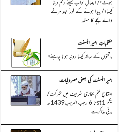
ہوئے؟/ ایصالِ ثواب کیلئے رقم دینا
کیسا؟/ پیدا ہونے کے فوراً بعد مرنے
والے بچے کا مسئلہ
مکتوباتِ امیر اہلسنت
ماتحتوں کے ساتھ کیسا رویّہ ہونا چاہئے؟
امیر اہلسنت کی بعض مصروفیات
اجتماعِ ختمِ بخاری شریف میں شرکت/
یکم st1تا 6 رجب المرجب1439ھ
مدنی مذاکرے