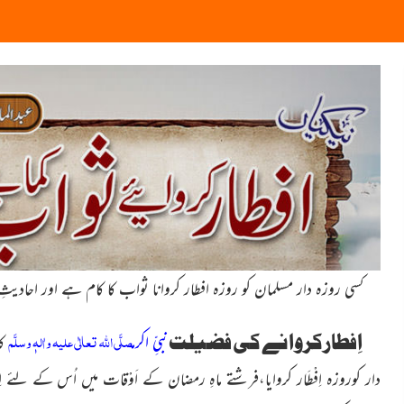
کسی روزہ دار مسلمان کو روزہ افطار کروانا ثواب کا کام ہے اور احاد
صلَّی اللہ تعالٰی علیہ واٰلہٖ وسلَّم
اِفطارکروانے کی فضیلت
نبیِّ اکرم
ک
دار کوروزہ اِفْطَار کروایا،فرشتے ماہِ رمضان کے اَوْقات میں اُس کے لئے اِس