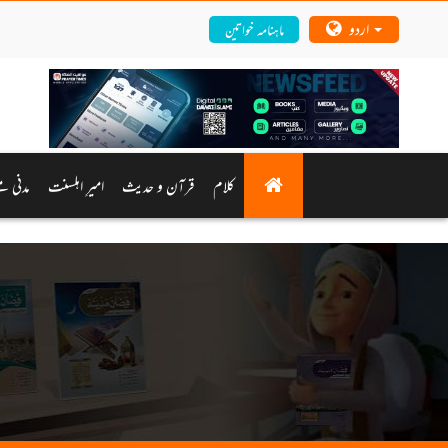
اردو
ماہنامہ خواتین
کلام
قرآن و حدیث
امیرِ اہلسنت
مدنی م