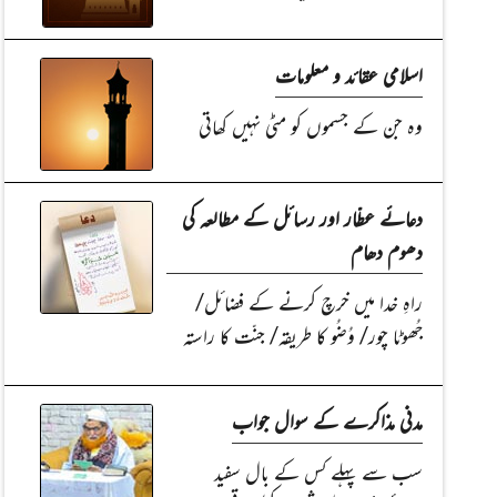
اسلامی عقائد و معلومات
وہ جن کے جسموں کو مٹی نہیں کھاتی
دعائے عطّار اور رسائل کے مطالعہ کی
دھوم دھام
راہِ خدا میں خرچ کرنے کے فضائل/
جُھوٹا چور/ وُضُو کا طریقہ/ جنّت کا راستہ
مدنی مذاکرے کے سوال جواب
سب سے پہلے کس کے بال سفید