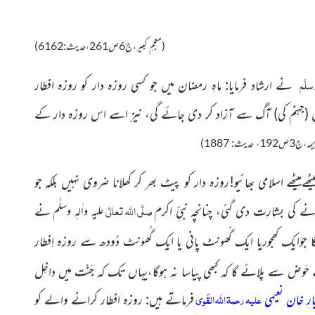
(معجمِ کبیر،ج6ص261،حدیث:6162)
سلَّم
نے ارشاد فرمایا: ماہِ رمضان میں جو کسی روزہ دار کو روزہ افطار
ن
(جہنم کی)
آگ سے آزاد کر دی جائے گی، نیز اسے اس روزہ دار کے
، حدیث: 1887)
ٹھےمیٹھے اسلامی بھائیو!روزہ دار کو پیٹ بھر کر کھلانا ضروی نہیں بلکہ جو
صلَّی اللہ تعالٰی
انے کی بشارت دی گئی، چنانچہ
نبیِّ اکرم
نے
علیہ واٰلہٖ وسلَّم
ایک کھجوریا ایک گُھونٹ پانی یا ایک گُھونٹ دُودھ سے روزہ اِفطار
ے حَوض سے پلائے گا
کہ
کبھی پیاسا نہ ہوگا،یہاں تک کہ جَنّت میں داخِل
علیہ رحمۃ اللہ القَوی
دیار خان نعیمی
فرماتے ہیں: روزہ افطار کرانے والے کو