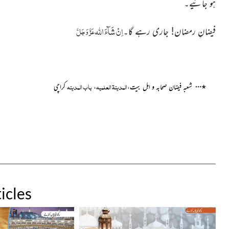
ہو جائیے۔
اِنْ شَآءَ
اللہ
عَزَّ وَجَلَّ
فیضانِ رمضان! جاری رہے گا۔
…
المدینۃ العلمیہ
باب المدینہ
٭
شعبہ فیضان صحابہ و اہل بیت،
،
کراچی
icles