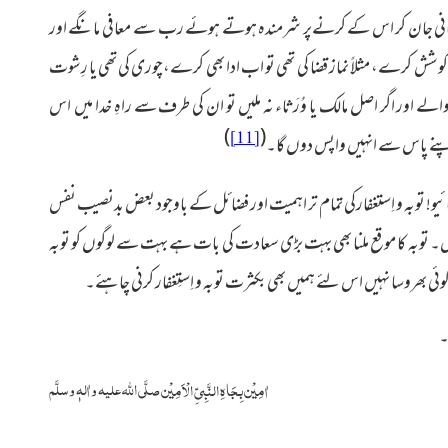
مانی جان کر اس
کے کرنے
پر شرمندہ ہوتے ہوئے رب سے معافی مانگے اور
کوشش کرے، مثلاً نماز قضا کی تھی تو اب ادا بھی کرے،چوری کی تھی یا رِشوت
ے اور اگر اصل مالک یا وُرَثا
ء
نہ ملیں تو ان کی طرف سے راہِ خدا میں اس
)
(
[11]
پنے پاس سے انہیں واپس دوں گا۔
یو! توبہ و اِستغفارکی تمام تر اہمیت اور فضائل کے باوجود بعض بدنصیب نفس
ں۔ توبہ کا موقع ملنا بھی بہت بڑی سعادت کی بات ہے بہت سے لوگوں کو توبہ
 کوئی بھروسا نہیں اس لئے ہمیں بھی بکثرت توبہ و اِستِغفار کرنی چاہئے۔
۔
صلَّی اللہ علیہ واٰلہٖ وسلَّم
اٰمِیْن بِجَاہِ النَّبِیِّ الْاَمِیْن