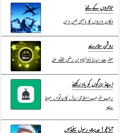
تاجروں کےلئے
دکان داروں کا باہمی لین دین
روشن ستارے
حضرت سیّدنا ذوالبجادین رضی اللہ عنہ
اپنے بزرگوں کو یاد رکھئے
رجب المرجب اسلامی سال کاساتواں مہینا
ہے
آؤبچّو ! حدیثِ رسول سنتےہیں