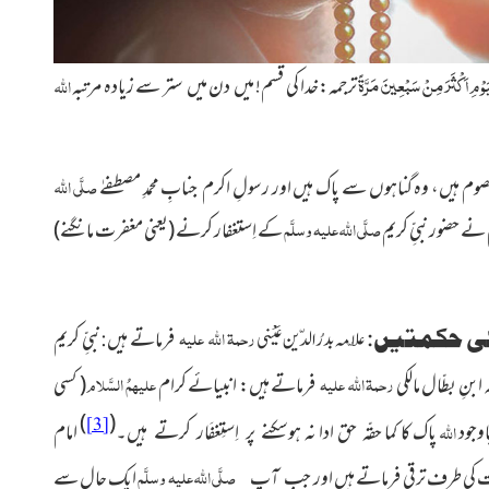
یَوْمِ اَکْثَرَ مِنْ سَبْعِینَ مَرَّۃً
ترجمہ:خدا کی قسم! میں دن میں ستر سے زیادہ مرتبہ
اللہ
صلَّی اللہ
وم ہیں، وہ گناہوں سے پاک ہیں اور رسولِ اکرم
جنابِ محمدِ مصطفےٰ
صلَّی اللہ علیہ وسلَّم
ے حضور نبیِّ کریم
کے اِستغفار
کرنے
(یعنی مغفرت مانگنے)
رحمۃ اللہ علیہ
 کی حکمتیں:
فرماتے ہیں
نبیِّ کریم
علّامہ بدرُالدّین عَیْنی
:
رحمۃ اللہ علیہ
علیہمُ السَّلام
 ابنِ بطّال مالکی
فرماتے ہیں: انبیائے کرام
( کسی
)
(
[3]
وجود
اللہ
پاک کا کما حقّہ حق ادا نہ
امام
ہوسکنے پر اِستِغفَار کرتے ہیں۔
صلَّی اللہ علیہ وسلَّم
ت کی طرف ترقی فرماتے ہیں اور
ایک حال سے
جب آپ