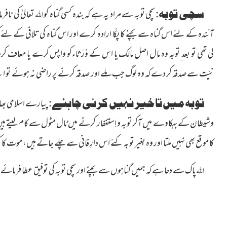
سچی توبہ:
سچی توبہ سے مراد یہ ہے کہ بندہ کسی گناہ کو
اللہ
تعالیٰ کی نافر
آئندہ کے لئے اس گناہ سے بچنے کا پکّا ارادہ کرے اور اس گناہ کی تلافی کے لئے 
لی تھی تو بعد ِ توبہ وہ مال اصل مالک یا اس کے وُرَثا
ء
کو واپس کرے یا معاف کروال
نیّت سے صدقہ کر دے کہ وہ لوگ جب ملے اور صدقہ کرنے پر راضی نہ ہوئے تو ا
توبہ میں تاخیر نہیں کرنی چاہئے:
پیارے اسلامی بھائ
وشیطان کے بہکاوے میں آکر توبہ و اِستغفار کرنے میں ٹال مٹول سے کام لیتے ہی
کا موقع بھی نہیں ملتا اور وہ بغیر توبہ کئے اس دارِ فانی سے چلے جاتے ہیں، موت کا
اللہ
پاک سے دعا ہے کہ ہمیں گناہوں سے بچنے اور سچی توبہ کی توفیق عطا فرمائے
_______________________