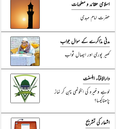
اسلامی عقائد و معلومات
حضرت امام مہدی
مدنی مذاکرے کے سوال جواب
کھیر پوری اور ایصال ثواب
دارالافتاء اہلسنت
لوہے وغیرہ کی انگوٹھی پہن کر نماز
پڑھناکیسا؟
اشعار کی تشریح