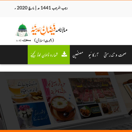
رجب المرجب 1441 ھ | مارچ 2020 ء
صحت و تندرستی
آرکائیو
مصنفین
شمارہ ڈاؤن لوڈ کیجئے