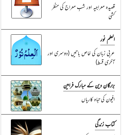
قصیدہ معراجیہ اور شبِ معراج کی منظر
کشی
العلم نور
عربی زبان کی خاص باتیں (دوسری اور
آخری قسط)
بزرگان دین کے مبارک فرامین
افیون کی تباہ کاریاں
کتاب زندگی