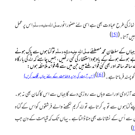
صلَّی اللہ علیہ وسلَّم
 نماز کی طرح عبادت بھی ہے اسی لئے حضور انور
اس پر عمل
)
(
[5]
یں آتا۔
صلَّی اللہ علیہ واٰلہٖ وسلَّم
اں کے سلطان محمد مصطفےٰ
تو گناہوں سے پاک ہونے
بے ہوئے ہونے کے باوجود اِستغفار کی کمی رکھیں، ہمیں چاہئے کہ
اللہ
کی بارگاہ
بھی کئی فوائد ملتے ہیں جن میں سے 4 فوائد ملاحظہ ہوں:
)
(
[6]
کو پسند فرماتا ہے۔
(اس آیت کی مزید وضاحت کے لئے یہاں کلک کریں)
ے آزادی اور اسے وہاں سے روزی دے گا جہاں سے اس کا گمان بھی نہ ہو۔
اللہ
کریم لکھنے والے فرشتوں کواس کے گناہ
ر زمین سے اُس کے نشانات بھی مِٹا ڈالتاہے ۔یہاں تک کہ قیامت کے دن جب
)
[