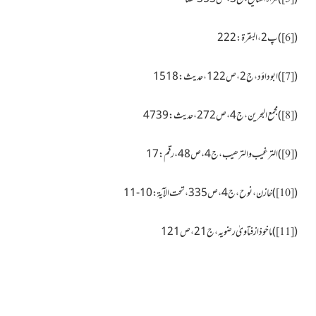
(
)پ2، البقرۃ: 222
[6]
(
) ابو داؤد،ج2،ص122، حدیث:1518
[7]
(
)مجمع البحرین،ج 4،ص272، حدیث:4739
[8]
(
)الترغیب والترھیب،ج4،ص48، رقم:17
[9]
(
)خازن، نوح،ج4،ص335، تحت الآیۃ:10-11
[10]
(
)ماخوذ ازفتاویٰ رضویہ،ج21،ص121
[11]