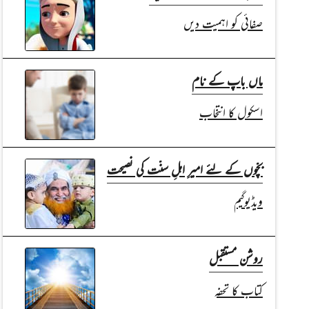
صفائی کو اہمیت دیں
ماں باپ کے نام
اسکول کا انتخاب
بچّوں کے لئے امیرِ اہلِ سنّت کی نصیحت
ویڈیوگیم
روشن مستقبل
کتاب کا تحفہ