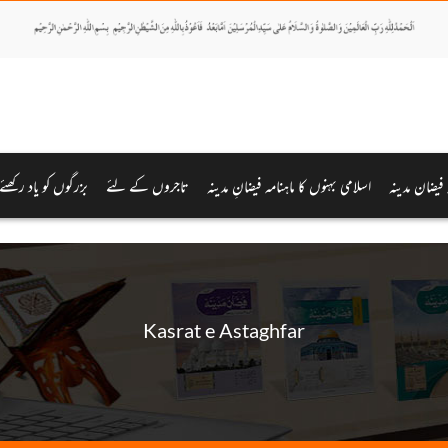
ہ فیضان مدینہ
اسلامی بہنوں کا ماہنامہ فیضانِ مدینہ
تاجروں کے لئے
بزرگوں کو یاد رکھئے
Kasrat e Astaghfar