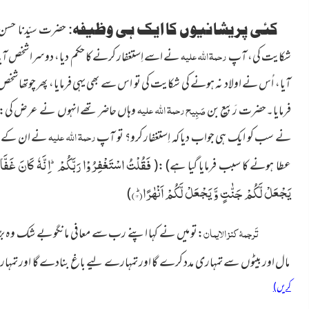
کئی پریشانیوں کا ایک ہی وظیفہ:
حضرت سیّدنا حسن
رحمۃ اللہ علیہ
شکایت کی، آپ
نے اسے اِستغفار کرنے کا حکم دیا، دوسرا شخص آیا
آیا، اُس نے اولاد نہ ہونے کی شکایت کی تو اس سے بھی یہی فرمایا، پھر چوتھا شخ
رحمۃ اللہ علیہ
فرمایا۔حضرت رَبیع بن
صَبِیح
وہاں حاضر تھے انہوں نے عرض کی: 
رحمۃ اللہ علیہ
نے سب کو ایک ہی جواب دیا کہ اِستغفار کرو؟ تو آپ
نے ان کے سا
فَقُلْتُ اسْتَغْفِرُوْا رَبَّكُمْؕ-اِنَّهٗ كَانَ غَفَّار
عطا ہونے کا سبب فرمایا گیا ہے)
:(
یَجْعَلْ لَّكُمْ جَنّٰتٍ وَّ یَجْعَلْ لَّكُمْ اَنْهٰرًاؕ(
۱۲
)
)
تَرجمۂ کنز الایمان
:تو میں نے کہا اپنے رب سے معافی مانگو بے شک وہ بڑا 
مال اور بیٹوں سے تمہاری مدد کرے گا اور تمہارے لیے باغ بنادے گا
اور تمہا
کریں)