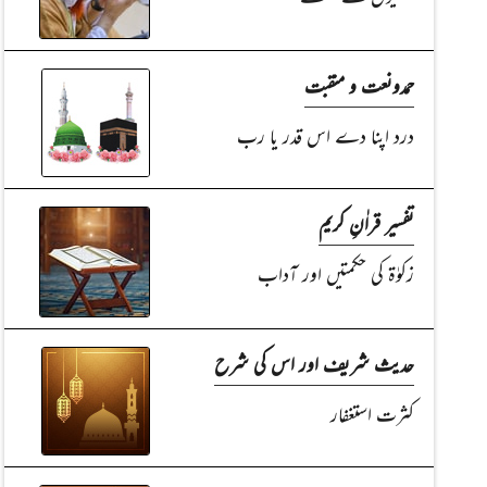
حمدونعت و منقبت
درد اپنا دے اس قدر یا رب
تفسیر قراٰنِ کریم
زکوٰۃ کی حکمتیں اور آداب
حدیث شریف اور اس کی شرح
کثرت استغفار