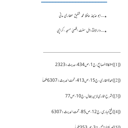
…ابو حذیفہ حافظ محمد شفیق عطاری مدنی
٭
…دارالافتاءاہل سنت اقصیٰ مسجد ،کراچی
٭
(
)
مشکاۃ المصابیح،ج1،ص434،حدیث:2323
[1]
(
) عمدۃ القاری،ج 15،ص413، تحت الحدیث: 6307ملخصاً
[2]
(
) شرح بخاری لابن بطال،ج10،ص77
[3]
(
)فتح الباری،ج 12،ص85،تحت الحدیث:6307
[4]
(
)مراٰۃ المناجیح،ج3،ص353ملخصاً
[5]