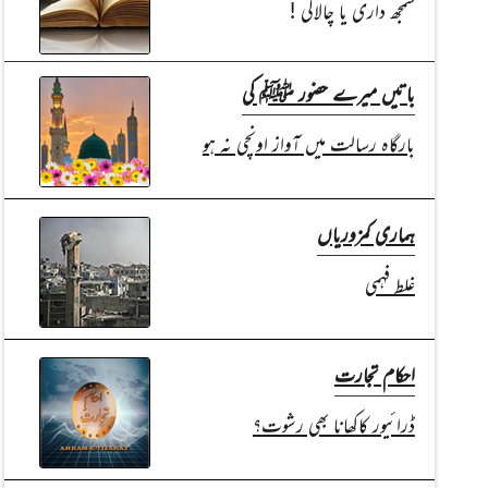
سمجھ داری یا چالاکی !
باتیں میرے حضور ﷺ کی
بارگاہ رسالت میں آواز اونچی نہ ہو
ہماری کمزوریاں
غلط فہمی
احکام تجارت
ڈرائیور کاکھانا بھی رشوت؟