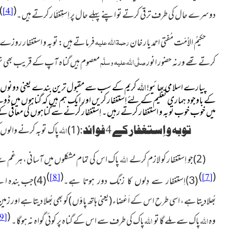
)
(
[4]
دوسرے حال کی طرف
ترقی کرتے تو اپنے پہلے حال پر اِستِغفَار کرتے ہیں۔
رحمۃ اللہ علیہ
حکیمُ الاُمّت مُفتی احمد یار خان
فرما تے ہیں: توبہ و استغفار روزے
صلَّی اللہ علیہ وسلَّم
کرتے تھے ورنہ حضور انور
معصوم ہیں گناہ آپ کے قریب بھی نہ
اللہ
پیارے اسلامی بھائیو!
کریم کے سب سے مقبول ترین بندے یعنی دونوں جہ
کے باوجود ہماری تعلیم کے لئے اِستغفار کریں اور ایک ہم ہیں کہ گناہوں میں ڈو
میں خوب خوب توبہ و استغفار کرتے رہیں۔ اِستغفار کرنے سے گناہوں کی معافی کے ساتھ ساتھ اور 
توبہ و اِستغفار کے 4فوائد:
(1)
اللہ
پاک توبہ کرنے والوں
(2)جو اِستغفار کو لازم کرلے
اللہ
پاک
اس کی تمام مشکلوں میں آسانی، ہرغم س
)
(
)
(
[8]
[7]
(
(4)جب بندہ اپنے گناہو ں سے تو بہ کرتا ہے تو
3)اِستغفار سے دِلوں کا زنگ دور ہوتا ہے۔
بُھلادیتا ہے، اسی طرح اس کے اَعْضاء
(یعنی ہاتھ پاؤں )
کو بھی بُھلا دیتا ہے او
(
9]
وہ
اللہ
پاک سے ملے گا تو
اللہ
پاک کی طرف سے اس کے گناہ پر کوئی گواہ نہ ہوگا۔