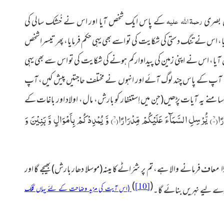
رحمۃ اللہ علیہ
 بصری
کے پاس ایک شخص آیا اور اس نے
خُشک سالی
کی
، اس نے تنگ دستی کی شکایت کی تو اسے بھی یہی حکم فرمایا، پھر تیسرا شخص
ص آیا، اس نے اپنی زمین کی پیداوار کم ہونے کی شکایت کی تو اس سے بھی یہی
آپ کے پاس چند لوگ آئے اور انہوں نے مختلف
حاجتیں پیش کیں
، آپ
منے یہ آیات پڑھیں
(جن میں اِستغفار کو بارش، مال، اولاد اور باغات کے
ًاۙ(
۱۰
) یُّرْسِلِ السَّمَآءَ عَلَیْكُمْ مِّدْرَارًاۙ(
۱۱
) وَّ یُمْدِدْكُمْ بِاَمْوَالٍ وَّ بَنِیْنَ وَ
معاف فرمانے والا ہے، تم پر شرّاٹے کا مینہ
(موسلا دھار بارش)
بھیجے گا اور
)
(
[10]
رے لیے نہریں بنائے گا۔
(اس آیت کی مزید وضاحت کے لئے یہاں کلک