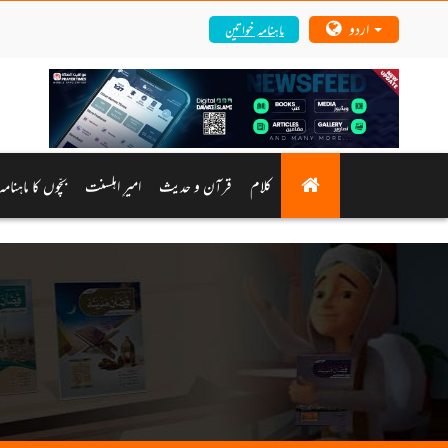
اردو
ماہنامہ خواتین
کلام
قرآن و حدیث
امیرِ اہلسنت
بچّوں کا ماہنام