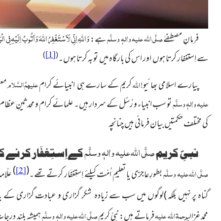
وَ
اللہِ
اِنِّی لَاَسْتَغْفِرُ
اللہَ
وَاَتُوبُ اِلَیْہِ فِی الْ
صلَّی اللہ علیہ واٰلہٖ وسلَّم
فرمانِ مصطفےٰ
ہے:
)
[1]
(
سے اِستغفار کرتا ہوں اور اس کی بارگاہ میں توبہ کرتا ہوں۔
علیہمُ السَّلام
پیارے اسلامی بھائیو!
اللہ
کریم کے سارے ہی انبیائے کرام
معص
علیہ واٰلہٖ وسلَّم
تو سب انبیاء و رُسُل کے سردار
ہیں۔ علمائے کرام و محدثینِ عظام ن
کی مختلف حکمتیں بیان فرمائی ہیں چنانچہ
صلَّی اللہ علیہ واٰلہٖ وسلَّم
نبیِّ کریم
کےاِستِغفَار کرنے
)
(
[2]
صلَّی اللہ علیہ وسلَّم
بطورِ عاجزی یا تعلیمِ اُمّت کیلئے اِستِغفَار کرتے تھے۔
علّامہ
گناہ پر نہیں بلکہ )
لوگوں میں سب سے زیادہ شکر گزاری و عبادت گزاری کے با
رحمۃ اللہ علیہ
صلَّی اللہ علیہ واٰلہٖ وسلَّم
محمدغزالی
فرماتے
ہیں: نبیِّ کریم
ہمیشہ بلند درجا