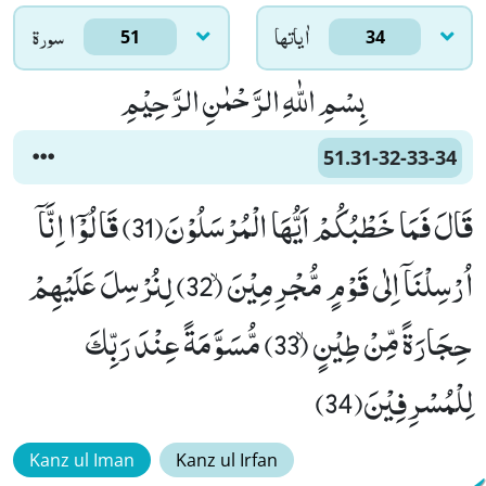
اٰياتها
سورۃ
51
34
بِسْمِ اللّٰهِ الرَّحْمٰنِ الرَّحِیْمِ
51.31-32-33-34
قَالَ فَمَا خَطْبُكُمْ اَیُّهَا الْمُرْسَلُوْنَ(31) قَالُوْۤا اِنَّاۤ
اُرْسِلْنَاۤ اِلٰى قَوْمٍ مُّجْرِمِیْنَۙ (32) لِنُرْسِلَ عَلَیْهِمْ
حِجَارَةً مِّنْ طِیْنٍۙ (33) مُّسَوَّمَةً عِنْدَ رَبِّكَ
لِلْمُسْرِفِیْنَ(34)
Kanz ul Iman
Kanz ul Irfan