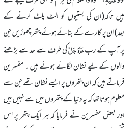
لوط
الصَّلٰوۃُ
وَالسَّلَام
کی مجرم قوم کی طرف بھیجے گئے
ہیں تاکہ
(ان کی بستیوں کو الٹ پلٹ کرنے کے
بعد)
ان پر گارے کے بنائے ہوئے پتھر چھوڑیں جن
عَزَّوَجَلَّ
پر آپ کے رب
کی طرف
سے حد سے بڑھنے
والوں کے لیے نشان لگائے ہوئے ہیں ۔ مفسرین
فرماتے ہیں کہ ان پتھروں پر ایسے نشان تھے جن سے
معلوم ہوتا تھا کہ یہ دنیا کے پتھروں میں سے نہیں ہیں
اور بعض مفسرین نے فرمایا کہ ہر ایک پتھر پر اس