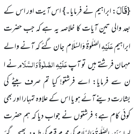
قَالَ
{
: ابراہیم نے فرمایا۔}
اس آیت اور اس کے
بعد والی تین آیات کا خلاصہ یہ ہے کہ جب حضرت
عَلَیْہِ
ابراہیم
الصَّلٰوۃُ
وَالسَّلَام
جان گئے کہ آنے والے
عَلَیْہِ
الصَّلٰوۃُ
وَالسَّلَام
مہمان فرشتے ہیں تو آپ
نے ا
ن سے فرمایا: اے فرشتو! کیا تم صرف بیٹے کی
بشارت دینے آئے ہو یا اس کے علاوہ تمہارا اور بھی
کوئی کام ہے؟ فرشتوں نے جواب دیا کہ ہم حضرت
عَلَیْہِ