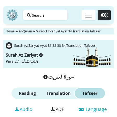
Search
Go
Home
➤
Al-Quran
➤
Surah Az Zariyat Ayat 34 Translation Tafseer
Surah Az Zariyat Ayat 31-32-33-34 Translation Tafseer
Surah Az Zariyat
قَالَ فَمَا خَطْبُكُمْ
Para 27 -
سورة الذريت
Reading
Translation
Tafseer
Audio
PDF
Language