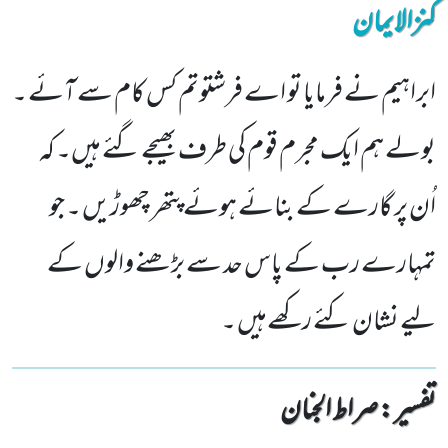
کنزالایمان
ابراہیم نے فرمایا تو اے فرشتوتم کس کام سے آئے ۔
بولے ہم ایک مجرم قوم کی طرف بھیجے گئے ہیں۔ کہ
اُن پر گارے کے بنائے ہوئے پتھر چھوڑیں ۔ جو
تمہارے رب کے پاس حد سے بڑھنے والوں کے
لیے نشان کئے رکھےہیں ۔
تفسیر : ‎صراط الجنان