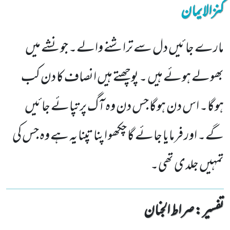
کنزالایمان
مارے جائیں دل سے تراشنے والے۔ جونشے میں
بھولے ہوئے ہیں ۔ پوچھتے ہیں انصاف کا دن کب
ہوگا۔ اس دن ہوگا جس دن وہ آگ پر تپائے جائیں
گے۔ اور فرمایا جائے گا چکھو اپنا تپنا یہ ہے وہ جس کی
تمہیں جلدی تھی۔
تفسیر : ‎صراط الجنان