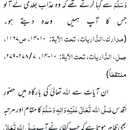
وَسَلَّمَ
سے کہا کرتے تھے کہ وہ عذاب جلدی لے آئو
جس کا آپ ہمیں وعدہ دیتے ہو۔
مدارک،الذّاریات، تحت الآیۃ:
، ص
،
۱۱۶۷
۱۰-۱۴
(
جمل، الذّاریات، تحت الآیۃ:
،
،
۷ / ۲۷۸-۲۷۹
۱۰-۱۴
ملتقطاً
)
اللہ
ان آیات سے
تعالیٰ کی بارگاہ میں حضورِ
صَلَّی اللہ تَعَالٰی عَلَیْہِ
وَاٰلِہٖ وَسَلَّمَ
اَقدس
کا مقام اور مرتبہ
صَلَّی اللہ تَعَالٰی
بھی ظاہر ہوتا ہے کہ جب کفار نے آپ