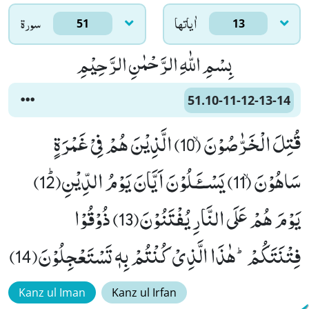
اٰياتها
سورۃ
51
13
بِسْمِ اللّٰهِ الرَّحْمٰنِ الرَّحِیْمِ
51.10-11-12-13-14
قُتِلَ الْخَرّٰصُوْنَۙ (10) الَّذِیْنَ هُمْ فِیْ غَمْرَةٍ
سَاهُوْنَۙ (11) یَسْــٴَـلُوْنَ اَیَّانَ یَوْمُ الدِّیْنِﭤ(12)
یَوْمَ هُمْ عَلَى النَّارِ یُفْتَنُوْنَ(13) ذُوْقُوْا
فِتْنَتَكُمْؕ-هٰذَا الَّذِیْ كُنْتُمْ بِهٖ تَسْتَعْجِلُوْنَ(14)
Kanz ul Iman
Kanz ul Irfan