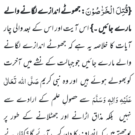
قُتِلَ الْخَرّٰصُوْنَ
{
: جھوٹے اندازے لگانے والے
مارے جائیں ۔}
اس آیت اور اس کے بعد والی چار
آیات کا خلاصہ یہ ہے کہ جھوٹے اندازے لگانے
والے مارے جائیں جو جہالت کے نشے میں آخرت
صَلَّی اللہ تَعَالٰی
کوبھولے ہوئے ہیں اور وہ نبی کریم
عَلَیْہِ
وَاٰلِہٖ وَسَلَّمَ
سے حصولِ علم کے ارادے سے
نہیں بلکہ مذاق اڑانے اور جھٹلانے کے طور پر
پوچھتے ہیں کہ انصاف کا دن کب آئے گا؟کفار نے