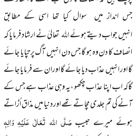
جس انداز میں سوال کیا تھا اسی کے مطابق
اللہ
انہیں جواب دیتے ہوئے
تعالیٰ نے ارشاد فرمایا کہ
انصاف کا دن وہ ہو گا جس دن انہیں آگ پر تپایا جائے
گا اور انہیں عذاب دیا جائے گا اوران سے فرمایا جائے
گاکہ اب اپنا عذاب چکھو ،یہ وہی عذاب ہے جس کے
آنے کی تم جلدی مچاتے تھے اور دنیا میں مذاق اُڑاتے
صَلَّی اللہ تَعَالٰی عَلَیْہِ
وَاٰلِہٖ
ہوئے میرے حبیب