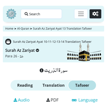
Search
Go
Home
➤
Al-Quran
➤
Surah Az Zariyat Ayat 13 Translation Tafseer
Surah Az Zariyat Ayat 10-11-12-13-14 Translation Tafseer
Surah Az Zariyat
حٰمٓ
Para 26 -
سورة الذريت
Reading
Translation
Tafseer
Audio
PDF
Language