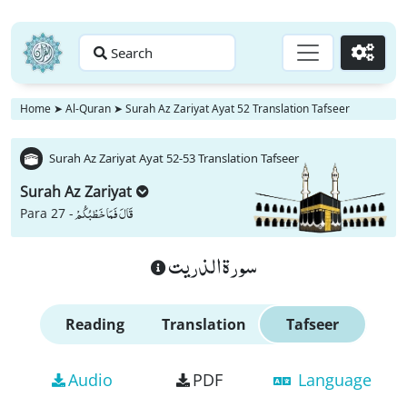
Search
Go
Home
➤
Al-Quran
➤
Surah Az Zariyat Ayat 52 Translation Tafseer
Surah Az Zariyat Ayat 52-53 Translation Tafseer
Surah Az Zariyat
قَالَ فَمَا خَطْبُكُمْ
Para 27 -
سورة الذريت
Reading
Translation
Tafseer
Audio
PDF
Language