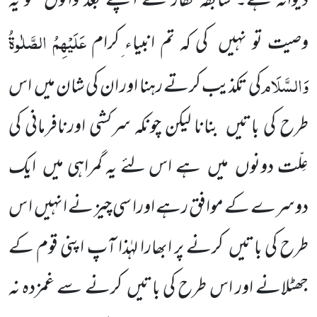
دیوانہ ہے۔ سابقہ کفار نے اپنے بعد والوں کو یہ
عَلَیْہِمُ الصَّلٰوۃُ
وصیت تو نہیں کی کہ تم انبیاء ِکرام
وَالسَّلَام
کی تکذیب کرتے
رہنا اور ان کی شان میں اس
طرح کی باتیں بنانا لیکن چونکہ سرکشی اورنافرمانی کی
عِلّت دونوں میں ہے اس لئے یہ گمراہی میں ایک
دوسرے کے موافق رہے اورا سی چیز نے انہیں ا س
طرح کی باتیں کرنے پر ابھارا لہٰذا آپ اپنی قوم کے
جھٹلانے اور اس طرح کی باتیں کرنے سے غمزدہ نہ