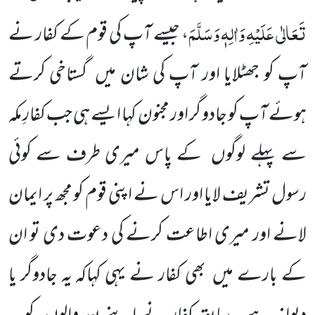
تَعَالٰی عَلَیْہِ
وَاٰلِہٖ وَسَلَّمَ
، جیسے آپ کی قوم کے کفار نے
آپ کو جھٹلایا اور آپ کی شان میں گستاخی کرتے
ہوئے آپ کو جادو گر اور مجنون کہا ایسے ہی جب کفارِ مکہ
سے پہلے لوگوں کے پاس میری طرف سے کوئی
رسول تشریف لایا اور اس نے اپنی قوم کو مجھ پر ایمان
لانے اور میری اطاعت کرنے کی دعوت دی تو ان
کے بارے میں بھی کفار نے یہی کہاکہ یہ جادوگر یا