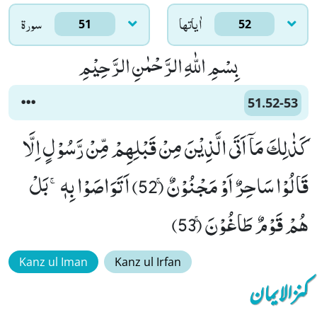
اٰياتها
سورۃ
51
52
بِسْمِ اللّٰهِ الرَّحْمٰنِ الرَّحِیْمِ
51.52-53
كَذٰلِكَ مَاۤ اَتَى الَّذِیْنَ مِنْ قَبْلِهِمْ مِّنْ رَّسُوْلٍ اِلَّا
قَالُوْا سَاحِرٌ اَوْ مَجْنُوْنٌۚ (52) اَتَوَاصَوْا بِهٖۚ-بَلْ
هُمْ قَوْمٌ طَاغُوْنَۚ (53)
Kanz ul Iman
Kanz ul Irfan
کنزالایمان