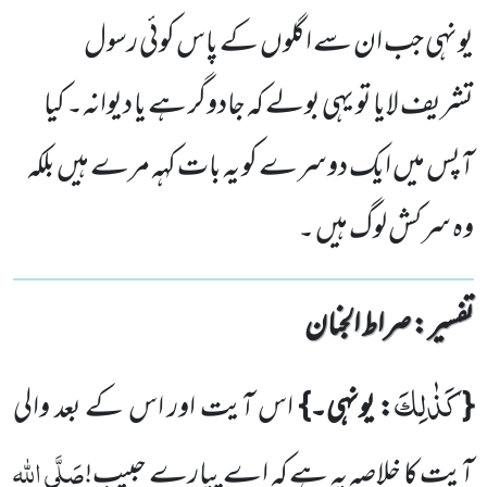
یونہی جب ان سے اگلوں کے پاس کوئی رسول
تشریف لایا تو یہی بولے کہ جادوگر ہے یا دیوانہ۔ کیا
آپس میں ایک دوسرے کو یہ بات کہہ مرے ہیں بلکہ
وہ سرکش لوگ ہیں ۔
تفسیر : ‎صراط الجنان
كَذٰلِكَ
{
: یونہی۔}
اس آیت اور اس کے بعد والی
صَلَّی اللہ
آیت کا خلاصہ یہ ہے کہ اے پیارے حبیب!