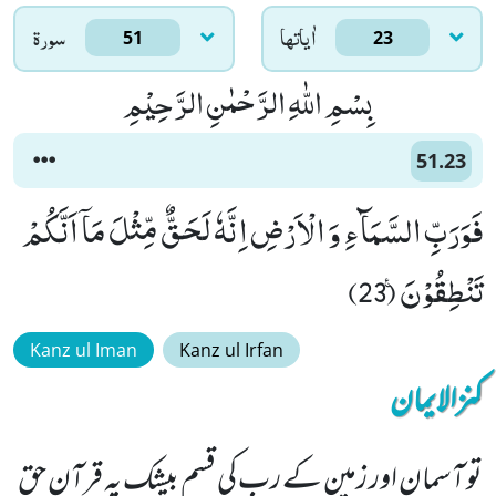
اٰياتها
سورۃ
51
23
بِسْمِ اللّٰهِ الرَّحْمٰنِ الرَّحِیْمِ
51.23
فَوَرَبِّ السَّمَآءِ وَ الْاَرْضِ اِنَّهٗ لَحَقٌّ مِّثْلَ مَاۤ اَنَّكُمْ
تَنْطِقُوْنَ۠ (23)
Kanz ul Iman
Kanz ul Irfan
کنزالایمان
تو آسمان اور زمین کے رب کی قسم بیشک یہ قرآن حق