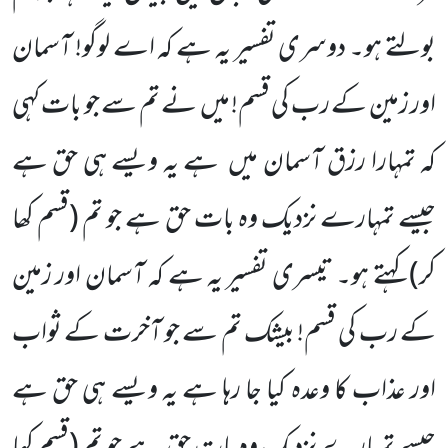
بولتے ہو۔ دوسری تفسیر یہ ہے کہ اے لوگو! آسمان
اور زمین کے رب کی قسم! میں نے تم سے جو بات کہی
کہ تمہارا رزق آسمان میں ہے یہ ویسے ہی حق ہے
جیسے تمہارے نزدیک وہ بات حق ہے جو تم
(قسم کھا
کر)
کہتے ہو۔ تیسری تفسیر یہ ہے کہ آسمان اور زمین
کے رب کی قسم! بیشک تم سے جو آخرت کے ثواب
اور عذاب کا وعدہ کیا جا رہا ہے یہ ویسے ہی حق ہے