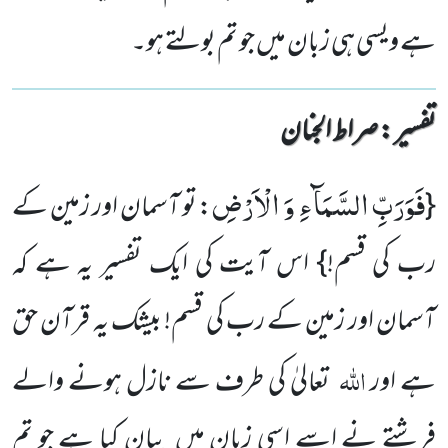
ہے ویسی ہی زبان میں جو تم بولتے ہو۔
تفسیر : ‎صراط الجنان
فَوَرَبِّ السَّمَآءِ وَ الْاَرْضِ
{
: تو آسمان اور زمین کے
رب کی قسم!}
اس آیت کی ایک تفسیر یہ ہے کہ
آسمان اور زمین کے رب کی قسم! بیشک یہ قرآن حق
اللہ
ہے اور
تعالیٰ کی طرف سے نازل ہونے والے
فرشتے نے اسے اسی زبان میں بیان کیا ہے جو تم