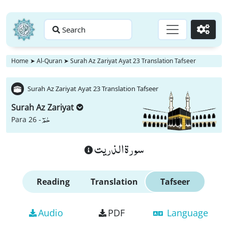
Search
Go
Home
➤
Al-Quran
➤
Surah Az Zariyat Ayat 23 Translation Tafseer
Surah Az Zariyat Ayat 23 Translation Tafseer
Surah Az Zariyat
حٰمٓ
Para 26 -
سورة الذريت
Reading
Translation
Tafseer
Audio
PDF
Language