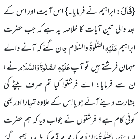
قَالَ
{
: ابراہیم نے فرمایا۔}
اس آیت اور اس کے
بعد والی تین آیات کا خلاصہ یہ ہے کہ جب حضرت
عَلَیْہِ
ابراہیم
الصَّلٰوۃُ
وَالسَّلَام
جان گئے کہ آنے والے
عَلَیْہِ
الصَّلٰوۃُ
وَالسَّلَام
مہمان فرشتے ہیں تو آپ
نے ا
ن سے فرمایا: اے فرشتو! کیا تم صرف بیٹے کی
بشارت دینے آئے ہو یا اس کے علاوہ تمہارا اور بھی
کوئی کام ہے؟ فرشتوں نے جواب دیا کہ ہم حضرت
عَلَیْہِ