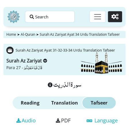
Search
Go
Home
➤
Al-Quran
➤
Surah Az Zariyat Ayat 34 Urdu Translation Tafseer
Surah Az Zariyat Ayat 31-32-33-34 Urdu Translation Tafseer
Surah Az Zariyat
قَالَ فَمَا خَطْبُكُمْ
Para 27 -
سورة الذريت
Reading
Translation
Tafseer
Audio
PDF
Language