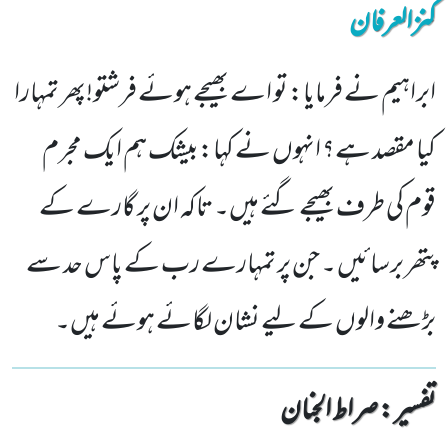
کنزالعرفان
ابراہیم نے فرمایا: تو اے بھیجے ہوئے فرشتو!پھر تمہارا
کیا مقصد ہے؟ انہوں نے کہا:بیشک ہم ایک مجرم
قوم کی طرف بھیجے گئے ہیں۔ تاکہ ان پر گارے کے
پتھر برسائیں ۔ جن پر تمہارے رب کے پاس حد سے
بڑھنے والوں کے لیے نشان لگائے ہوئے ہیں۔
تفسیر : ‎صراط الجنان