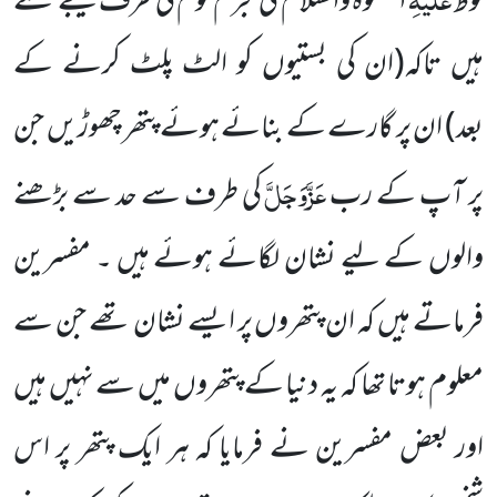
لوط
الصَّلٰوۃُ
وَالسَّلَام
کی مجرم قوم کی طرف بھیجے گئے
ہیں تاکہ
(ان کی بستیوں کو الٹ پلٹ کرنے کے
بعد)
ان پر گارے کے بنائے ہوئے پتھر چھوڑیں جن
عَزَّوَجَلَّ
پر آپ کے رب
کی طرف
سے حد سے بڑھنے
والوں کے لیے نشان لگائے ہوئے ہیں ۔ مفسرین
فرماتے ہیں کہ ان پتھروں پر ایسے نشان تھے جن سے
معلوم ہوتا تھا کہ یہ دنیا کے پتھروں میں سے نہیں ہیں
اور بعض مفسرین نے فرمایا کہ ہر ایک پتھر پر اس