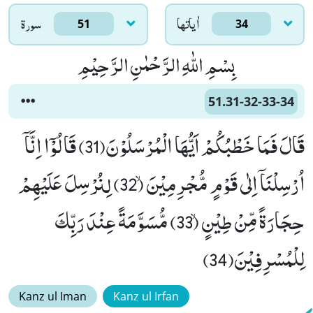
اٰياتها
سورۃ
51
34
بِسْمِ اللّٰهِ الرَّحْمٰنِ الرَّحِیْمِ
51.31-32-33-34
قَالَ فَمَا خَطْبُكُمْ اَیُّهَا الْمُرْسَلُوْنَ(31) قَالُوْۤا اِنَّاۤ
اُرْسِلْنَاۤ اِلٰى قَوْمٍ مُّجْرِمِیْنَۙ (32) لِنُرْسِلَ عَلَیْهِمْ
حِجَارَةً مِّنْ طِیْنٍۙ (33) مُّسَوَّمَةً عِنْدَ رَبِّكَ
لِلْمُسْرِفِیْنَ(34)
Kanz ul Iman
Kanz ul Irfan