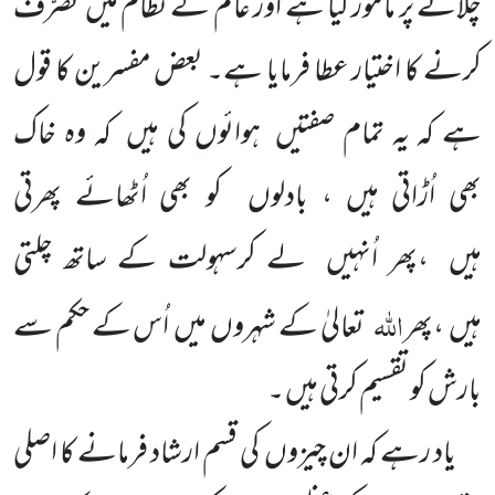
چلانے پر مامور کیا ہے اور عالَم کے نظام میں تَصَرُّف
کرنے کا اختیار عطا فرمایا ہے۔ بعض مفسرین کا قول
ہے کہ یہ تمام صفتیں ہوائوں کی ہیں کہ وہ خاک
بھی اُڑاتی ہیں ، بادلوں کو بھی اُٹھائے پھرتی
ہیں ،پھر اُنہیں لے کرسہولت کے ساتھ چلتی
اللہ
ہیں ،پھر
تعالیٰ کے شہروں میں اُس کے حکم سے
بارش کو تقسیم کرتی ہیں ۔
یاد رہے کہ ان چیزوں کی قسم ارشاد فرمانے کا اصلی