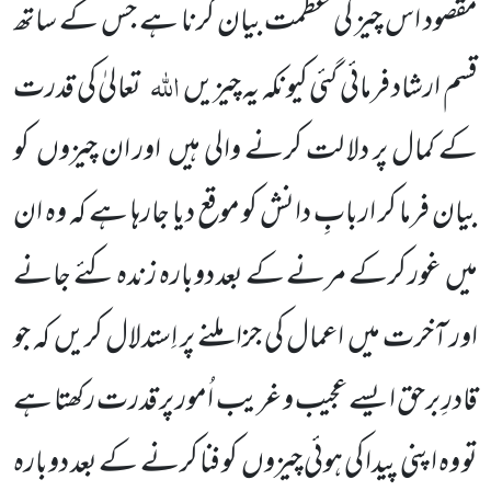
مقصود اس چیز کی عظمت بیان کرنا ہے جس کے ساتھ
اللہ
قسم ارشاد فرمائی گئی کیونکہ یہ چیزیں
تعالیٰ کی قدرت
کے کمال پر دلا لت کرنے والی ہیں اور ان چیزوں کو
بیان فرما کر اربابِ دانش کو موقع دیا جارہا ہے کہ وہ ان
میں غور کرکے مرنے کے بعد دوبارہ زندہ کئے جانے
اور آخرت میں اعمال کی جزا ملنے پر اِستدلال کریں کہ جو
قادرِ برحق ایسے عجیب و غریب اُمور پر قدرت رکھتا ہے
تو وہ اپنی پیدا کی ہوئی چیزوں کو فنا کرنے کے بعد دوبارہ