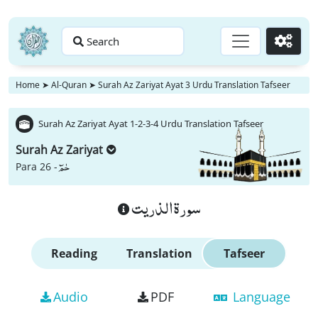
Search
Go
Home
➤
Al-Quran
➤
Surah Az Zariyat Ayat 3 Urdu Translation Tafseer
Surah Az Zariyat Ayat 1-2-3-4 Urdu Translation Tafseer
Surah Az Zariyat
حٰمٓ
Para 26 -
سورة الذريت
Reading
Translation
Tafseer
Audio
PDF
Language