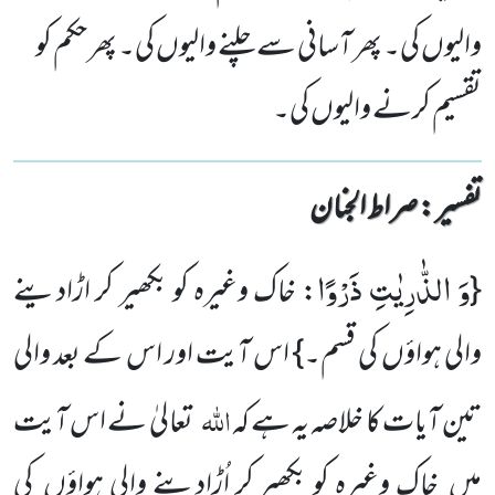
والیوں کی۔ پھر آسانی سے چلنے والیوں کی۔ پھر حکم کو
تقسیم کرنے والیوں کی۔
تفسیر : ‎صراط الجنان
وَ الذّٰرِیٰتِ ذَرْوًا
{
: خاک وغیرہ کو بکھیر کر اڑادینے
والی ہواؤں کی قسم۔} اس آیت اور اس کے بعد والی
اللہ
تین آیات کا خلاصہ یہ ہے کہ
تعالیٰ نے اس آیت
میں خاک وغیرہ کو بکھیر کر اُڑادینے والی ہواؤں کی