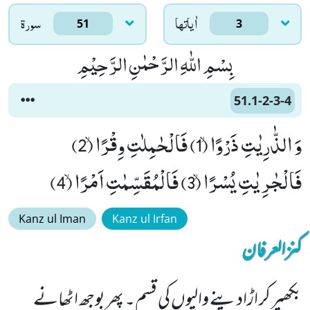
اٰياتها
سورۃ
51
3
بِسْمِ اللّٰهِ الرَّحْمٰنِ الرَّحِیْمِ
51.1-2-3-4
وَ الذّٰرِیٰتِ ذَرْوًاۙ (1) فَالْحٰمِلٰتِ وِقْرًاۙ (2)
فَالْجٰرِیٰتِ یُسْرًاۙ (3) فَالْمُقَسِّمٰتِ اَمْرًاۙ (4)
Kanz ul Iman
Kanz ul Irfan
کنزالعرفان
بکھیر کر اڑادینے والیوں کی قسم۔ پھر بوجھ اٹھانے