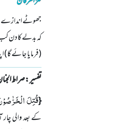
کنزالعرفان
جھوٹے اندازے لگا
کہ بدلے کا دن کب 
(فرمایا جائے گا) 
تفسیر : ‎صراط الجنان
قُتِلَ الْخَرّٰصُوْن
{
کے بعد والی چار 