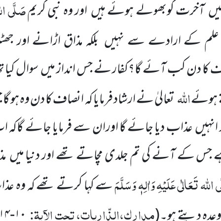
صَلَّی الل
ں آخرت کوبھولے ہوئے ہیں اور وہ نبی کریم
لم کے ارادے سے نہیں بلکہ مذاق اڑانے اور جھٹ
اف کا دن کب آئے گا؟کفار نے جس انداز میں سوال کیا 
اللہ
 ہوئے
تعالیٰ نے ارشاد فرمایا کہ انصاف کا دن وہ ہو 
ور انہیں عذاب دیا جائے گا اوران سے فرمایا جائے گاکہ 
جس کے آنے کی تم جلدی مچاتے تھے اور دنیا میں م
ی اللہ تَعَالٰی عَلَیْہِ
وَاٰلِہٖ وَسَلَّمَ
سے کہا کرتے تھے کہ وہ عذ
مدارک،الذّاریات، تحت الآیۃ:
عدہ دیتے ہو۔
(
۱۰-۱۴