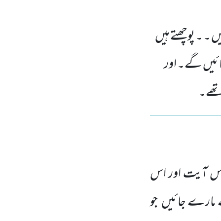
۔ ۔ پوچھتے ہیں
جائیں گے۔ اور
 تھے۔
 آیت اور اس
ے مارے جائیں جو