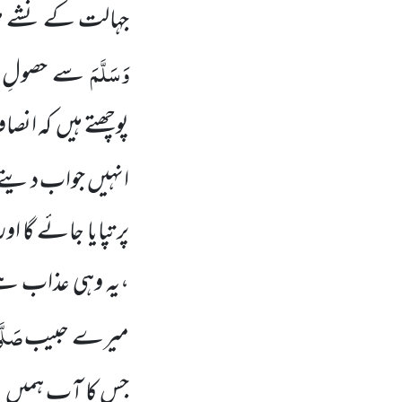
جہالت کے نشے می
وَسَلَّمَ
سے حصولِ ع
پوچھتے ہیں کہ انص
انہیں جواب دیتے
پر تپایا جائے گا ا
،یہ وہی عذاب ہے 
صَلَّ
میرے حبیب
جس کا آپ ہمیں و