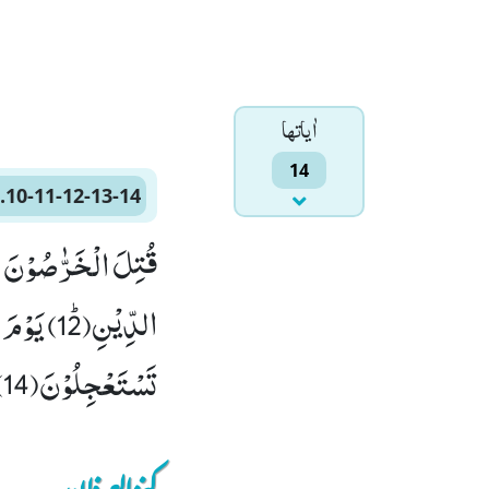
اٰياتها
14
.10-11-12-13-14
تَسْتَعْجِلُوْنَ(14)