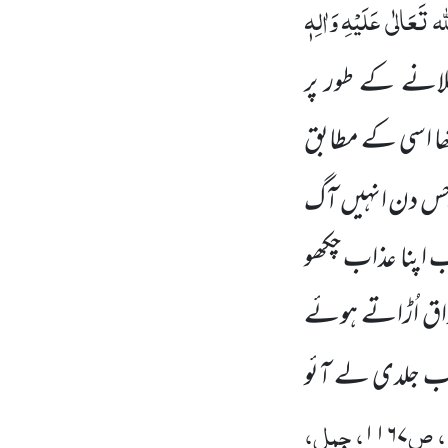
ہ تَعَالٰی عَلَیْہِ
وَاٰلِہٖ
لانے کے طور پر
تھا اسی کے مطابق
گا جس دن انہیں آگ
اب اپنا عذاب چکھو
ذاق اُڑاتے ہوئے
اب جلدی لے آئو
، ص
، جمل،
۱۱۶۷