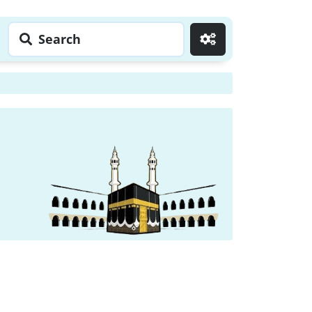
Search
Go