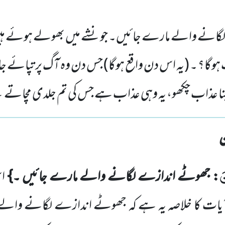
نے والے مارے جائیں۔ جو نشے میں بھولے ہوئے ہیں 
ہوگا؟ ۔ (یہ اس دن واقع ہوگا) جس دن وہ آگ پر تپائے 
اپنا عذاب چکھو، یہ وہی عذاب ہے جس کی تم جلدی مچاتے
َ
: جھوٹے اندازے لگانے والے مارے جائیں ۔}
اس
آیات کا خلاصہ یہ ہے کہ جھوٹے اندازے لگانے وال