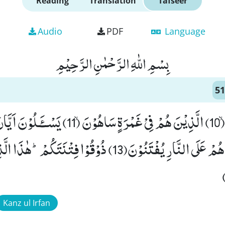
Reading
Translation
Tafseer
Audio
PDF
Language
بِسْمِ اللّٰهِ الرَّحْمٰنِ الرَّحِیْمِ
51
قُتِلَ الْخَرّٰصُوْنَۙ (10) الَّذِیْنَ هُمْ فِیْ غَمْرَةٍ سَاهُوْنَۙ (11) یَ
الدِّیْنِﭤ(12) یَوْمَ هُمْ عَلَى النَّارِ یُفْتَنُوْنَ(13) ذُوْقُوْا فِتْن
Kanz ul Irfan