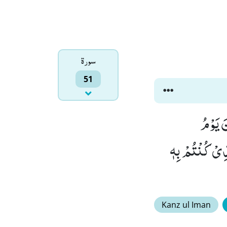
سورۃ
51
سْــٴَـلُوْنَ اَیَّانَ یَوْمُ
َتَكُمْؕ-هٰذَا الَّذِیْ كُنْتُمْ بِهٖ
Kanz ul Iman