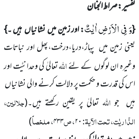
تفسیر : ‎صراط الجنان
وَ فِی الْاَرْضِ اٰیٰتٌ
{
: اور زمین میں
نشانیاں
ہیں ۔}
یعنی زمین میں
پہاڑ،دریا،درخت،پھل اور نباتات
اللہ
وغیرہ ان لوگوں
کے لئے
تعالیٰ کی وحدانیَّت اور
اس کی قدرت و حکمت پر دلالت کرنے والی نشانیاں
اللہ
جلالین،
ہیں
جو
تعالیٰ پر یقین رکھتے ہیں۔
(
الذّاریٰت، تحت الآیۃ:
، ص
، ملخصاً
)
۴۳۳
۲۰