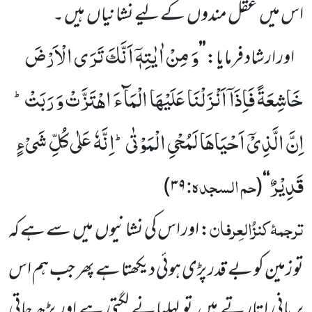
اس میں
عقل مندوں
کے لیے نشانیاں
ہیں ۔
وَ مِنْ اٰیٰتِهٖۤ اَنَّكَ تَرَى الْاَرْضَ
اور ارشاد فرمایا:
’’
خَاشِعَةً فَاِذَاۤ اَنْزَلْنَا عَلَیْهَا الْمَآءَ اهْتَزَّتْ وَ رَبَتْؕ-
اِنَّ الَّذِیْۤ اَحْیَاهَا لَمُحْیِ الْمَوْتٰىؕ-اِنَّهٗ عَلٰى كُلِّ شَیْءٍ
قَدِیْرٌ
حم السجدہ:
)
۳۹
(
‘‘
ترجمۂ
کنزُالعِرفان
: اور اس کی نشانیوں
میں
سے ہے کہ
تو زمین کو بے قدر پڑی ہوئی دیکھتا ہے پھر جب ہم اس
پر پانی اتارتے ہیں
تو لہلہانے لگتی ہے اور بڑھ جاتی