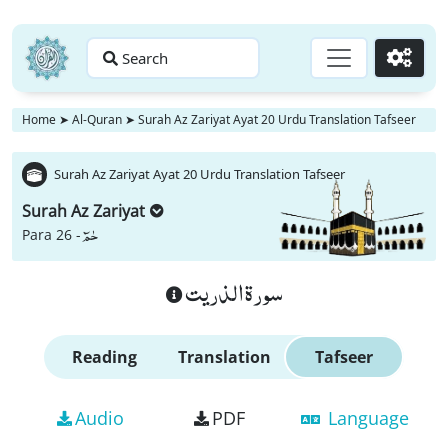
Search
Go
Home
➤
Al-Quran
➤
Surah Az Zariyat Ayat 20 Urdu Translation Tafseer
Surah Az Zariyat Ayat 20 Urdu Translation Tafseer
Surah Az Zariyat
حٰمٓ
Para 26 -
سورة الذريت
Reading
Translation
Tafseer
Audio
PDF
Language