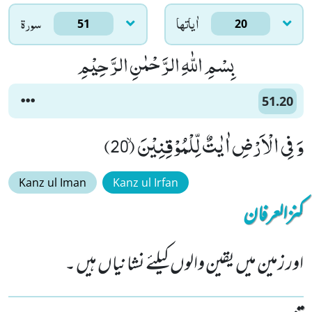
اٰياتها
سورۃ
51
20
بِسْمِ اللّٰهِ الرَّحْمٰنِ الرَّحِیْمِ
51.20
وَ فِی الْاَرْضِ اٰیٰتٌ لِّلْمُوْقِنِیْنَۙ (20)
Kanz ul Iman
Kanz ul Irfan
کنزالعرفان
اور زمین میں یقین والوں کیلئے نشانیاں ہیں ۔