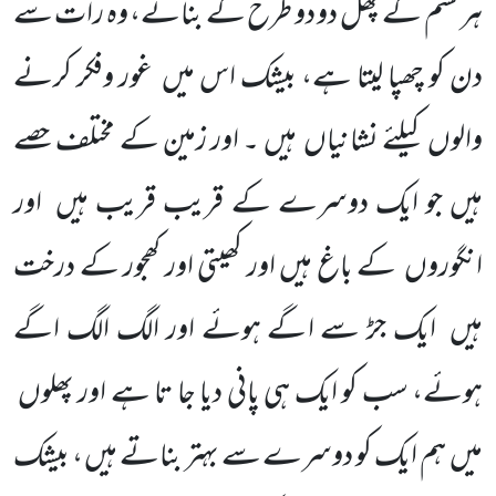
ہر قسم کے پھل دو دو طرح کے بنائے، وہ رات سے
دن کو چھپا لیتا ہے،
بیشک اس میں
غور وفکر کرنے
والوں
کیلئے نشانیاں
ہیں ۔ اور زمین
کے مختلف حصے
ہیں جو ایک دوسرے کے قریب قریب ہیں
اور
انگوروں
کے باغ ہیں اور کھیتی اور کھجور کے درخت
ہیں
ایک جڑ سے اگے ہوئے اور الگ الگ اگے
ہوئے، سب کو ایک ہی پانی دیا جا تا ہے اور پھلوں
میں
ہم ایک کو دوسرے سے بہتر بناتے ہیں ، بیشک