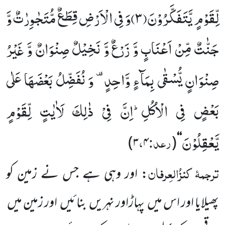
لِّقَوْمٍ یَّتَفَكَّرُوْنَ(
۳)
وَ فِی الْاَرْضِ قِطَعٌ مُّتَجٰوِرٰتٌ وَّ
جَنّٰتٌ مِّنْ اَعْنَابٍ وَّ زَرْعٌ وَّ نَخِیْلٌ صِنْوَانٌ وَّ غَیْرُ
صِنْوَانٍ یُّسْقٰى بِمَآءٍ وَّاحِدٍ-
وَ نُفَضِّلُ بَعْضَهَا عَلٰى
بَعْضٍ فِی الْاُكُلِؕ-اِنَّ فِیْ ذٰلِكَ لَاٰیٰتٍ لِّقَوْمٍ
یَّعْقِلُوْنَ
رعد:
،
)
۳
۴
(
‘‘
ترجمۂ
کنزُالعِرفان
: اور وہی ہے جس نے زمین کو
پھیلایا اور اس میں
پہاڑاور نہریں
بنائیں
اور زمین میں