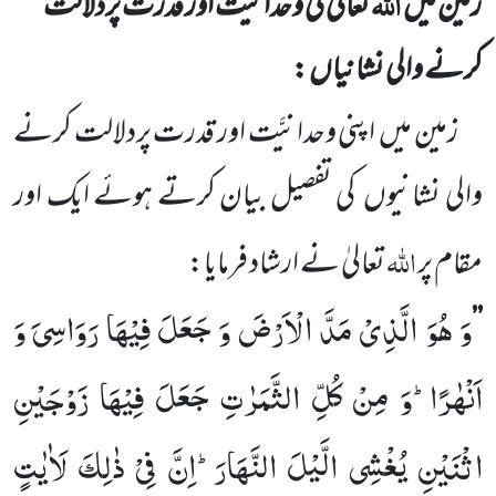
اللہ
زمین میں
تعالیٰ کی وحدانیّت اور قدرت پردلالت
کرنے والی نشانیاں :
زمین میں
اپنی وحدانیَّت اور قدرت پردلالت کرنے
والی نشانیوں
کی تفصیل بیان کرتے ہوئے ایک اور
اللہ
مقام پر
تعالیٰ نے ارشاد فرمایا:
وَ هُوَ الَّذِیْ مَدَّ الْاَرْضَ وَ جَعَلَ فِیْهَا رَوَاسِیَ وَ
’’
اَنْهٰرًاؕ-وَ مِنْ كُلِّ الثَّمَرٰتِ جَعَلَ فِیْهَا زَوْجَیْنِ
اثْنَیْنِ یُغْشِی الَّیْلَ النَّهَارَؕ-اِنَّ فِیْ ذٰلِكَ لَاٰیٰتٍ