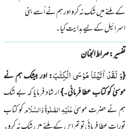
کے ملنے میں شک نہ کرو اور ہم نے اُسے بنی
اسرائیل کے لیے ہدایت کیا۔
تفسیر : ‎صراط الجنان
وَ لَقَدْ اٰتَیْنَا مُوْسَى الْكِتٰبَ
{
: اور بیشک ہم نے
موسیٰ کو کتاب عطا فرمائی۔}
ار شاد فرمایا کہ بے شک
عَلَیْہِ
الصَّلٰوۃُ
وَالسَّلَام
ہم نے حضرت موسیٰ
کو کتاب
تورات عطا فرمائی تو تم اس کے ملنے میں شک نہ کرو۔