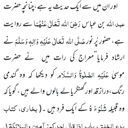
اور ان میں سے ایک حدیث یہ ہے،چنانچہ حضرت
عبد اللہ
رَضِیَ اللہ تَعَالٰی عَنْہُمَا
بن عباس
سے روایت
صَلَّی اللہ تَعَالٰی عَلَیْہِ وَاٰلِہٖ وَسَلَّمَ
ہے، حضور پُر نور
نے
ارشاد فرمایا’’معراج کی رات میں نے حضرت
عَلَیْہِ
الصَّلٰوۃُ
وَالسَّلَام
موسیٰ
کو دیکھا کہ وہ گندمی
رنگ،دراز قد اور گھنگریالے بالوں والے ہیں ، گویا کہ
شَنُوْ ءَ ہْ
بخاری، کتاب
وہ قبیلہ
کے ایک فرد ہیں ۔(
بدء الخلق، باب اذا قال احدکم: آمین والملائکۃ فی