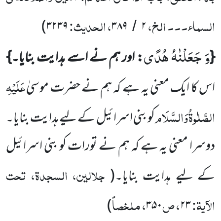
السماء۔۔۔ الخ،
، الحدیث:
)
۳۲۳۹
۳۸۹
۲
/
وَ جَعَلْنٰهُ هُدًى
{
: اور ہم نے اسے ہدایت بنایا۔}
عَلَیْہِ
اس کا ایک معنی یہ ہے کہ ہم نے حضرت موسیٰ
الصَّلٰوۃُ
وَالسَّلَام
کو بنی اسرائیل کے لیے ہدایت بنایا۔
دوسرا معنی یہ ہے کہ ہم نے تورات کو بنی اسرائیل
جلالین، السجدۃ، تحت
کے لیے ہدایت بنایا۔(
الآیۃ:
، ص
، ملخصاً
)
۳۵۰
۲۳