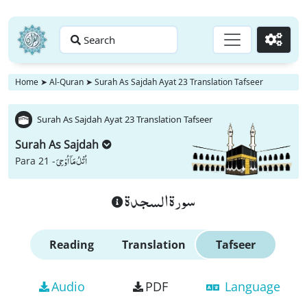
Search
Go
Home
➤
Al-Quran
➤
Surah As Sajdah Ayat 23 Translation Tafseer
Surah As Sajdah Ayat 23 Translation Tafseer
Surah As Sajdah
اُتْلُ مَاۤ اُوْحِیَ
Para 21 -
سورة السجدة
Reading
Translation
Tafseer
Audio
PDF
Language