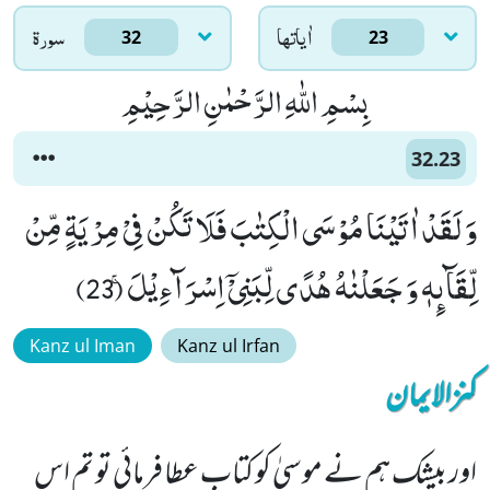
اٰياتها
سورۃ
32
23
بِسْمِ اللّٰهِ الرَّحْمٰنِ الرَّحِیْمِ
32.23
وَ لَقَدْ اٰتَیْنَا مُوْسَى الْكِتٰبَ فَلَا تَكُنْ فِیْ مِرْیَةٍ مِّنْ
لِّقَآىٕهٖ وَ جَعَلْنٰهُ هُدًى لِّبَنِیْۤ اِسْرَآءِیْلَۚ (23)
Kanz ul Iman
Kanz ul Irfan
کنزالایمان
اور بیشک ہم نے موسیٰ کو کتاب عطا فرمائی تو تم اس