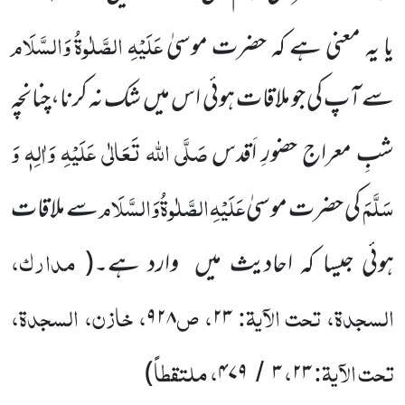
عَلَیْہِ
الصَّلٰوۃُ
وَالسَّلَام
یا یہ معنی ہے کہ حضرت موسیٰ
سے آپ کی جو ملاقات ہوئی اس میں شک نہ کرنا،چنانچہ
صَلَّی اللہ تَعَالٰی عَلَیْہِ وَاٰلِہٖ وَ
شبِ معراج حضورِ اَقدس
سَلَّمَ
عَلَیْہِ
الصَّلٰوۃُ
وَالسَّلَام
کی حضرت موسیٰ
سے ملاقات
مدارک،
ہوئی جیسا کہ احادیث میں وارد ہے۔(
السجدۃ، تحت الآیۃ:
، ص
، خازن، السجدۃ،
۹۲۸
۲۳
تحت الآیۃ:
،
، ملتقطاً
)
۴۷۹
۳
۲۳
/