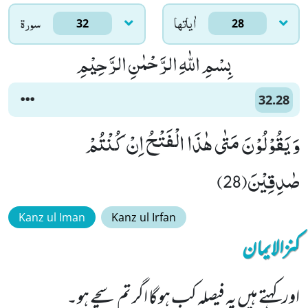
اٰياتها
سورۃ
32
28
بِسْمِ اللّٰهِ الرَّحْمٰنِ الرَّحِیْمِ
32.28
وَ یَقُوْلُوْنَ مَتٰى هٰذَا الْفَتْحُ اِنْ كُنْتُمْ
صٰدِقِیْنَ(28)
Kanz ul Iman
Kanz ul Irfan
کنزالایمان
اور کہتے ہیں یہ فیصلہ کب ہوگا اگر تم سچے ہو۔