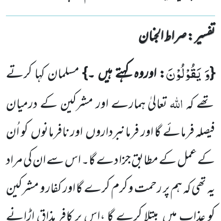
تفسیر : ‎صراط الجنان
وَ یَقُوْلُوْنَ
{
: اوروہ کہتے ہیں ۔}
مسلمان کہا کرتے
اللہ
تھے کہ
تعالیٰ ہمارے اور مشرکین کے درمیان
فیصلہ فرمائے گا اور فرمانبرداروں اور نافرمانوں کو اُن
کے عمل کے مطابق جزا دے گا۔ اس سے ان کی مراد
یہ تھی کہ ہم پر رحمت و کرم کرے گا اور کفار و مشرکین
کو عذاب میں مبتلا کرے گا ،اس پر کافر مذاق اڑانے