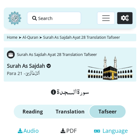
Search
Go
Home
➤
Al-Quran
➤
Surah As Sajdah Ayat 28 Translation Tafseer
Surah As Sajdah Ayat 28 Translation Tafseer
Surah As Sajdah
اُتْلُ مَاۤ اُوْحِیَ
Para 21 -
سورة السجدة
Reading
Translation
Tafseer
Audio
PDF
Language