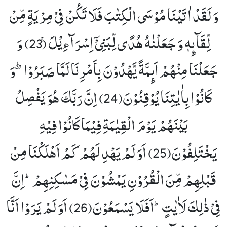
وَ لَقَدْ اٰتَیْنَا مُوْسَى الْكِتٰبَ فَلَا تَكُنْ فِیْ مِرْیَةٍ مِّنْ
لِّقَآىٕهٖ وَ جَعَلْنٰهُ هُدًى لِّبَنِیْۤ اِسْرَآءِیْلَۚ (23)
وَ
جَعَلْنَا مِنْهُمْ اَىٕمَّةً یَّهْدُوْنَ بِاَمْرِنَا لَمَّا صَبَرُوْا۫ؕ-وَ
كَانُوْا بِاٰیٰتِنَا یُوْقِنُوْنَ(24)
اِنَّ رَبَّكَ هُوَ یَفْصِلُ
بَیْنَهُمْ یَوْمَ الْقِیٰمَةِ فِیْمَا كَانُوْا فِیْهِ
یَخْتَلِفُوْنَ(25)
اَوَ لَمْ یَهْدِ لَهُمْ كَمْ اَهْلَكْنَا مِنْ
قَبْلِهِمْ مِّنَ الْقُرُوْنِ یَمْشُوْنَ فِیْ مَسٰكِنِهِمْؕ-اِنَّ
فِیْ ذٰلِكَ لَاٰیٰتٍؕ-اَفَلَا یَسْمَعُوْنَ(26)
اَوَ لَمْ یَرَوْا اَنَّا