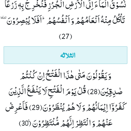
نَسُوْقُ الْمَآءَ اِلَى الْاَرْضِ الْجُرُزِ فَنُخْرِ جُ بِهٖ زَرْعًا
تَاْكُلُ مِنْهُ اَنْعَامُهُمْ وَ اَنْفُسُهُمْؕ-اَفَلَا یُبْصِرُوْنَٝ
(27)
الثلاثہ
وَ یَقُوْلُوْنَ مَتٰى هٰذَا الْفَتْحُ اِنْ كُنْتُمْ
صٰدِقِیْنَ(28)
قُلْ یَوْمَ الْفَتْحِ لَا یَنْفَعُ الَّذِیْنَ
كَفَرُوْۤا اِیْمَانُهُمْ وَ لَا هُمْ یُنْظَرُوْنَ(29)
فَاَعْرِضْ
عَنْهُمْ وَ انْتَظِرْ اِنَّهُمْ مُّنْتَظِرُوْنَ۠ (30)