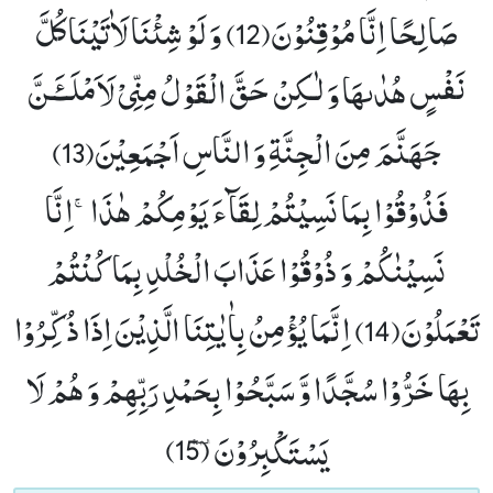
صَالِحًا اِنَّا مُوْقِنُوْنَ(12)
وَ لَوْ شِئْنَا لَاٰتَیْنَا كُلَّ
نَفْسٍ هُدٰىهَا وَ لٰـكِنْ حَقَّ الْقَوْلُ مِنِّیْ لَاَمْلَــٴَـنَّ
جَهَنَّمَ مِنَ الْجِنَّةِ وَ النَّاسِ اَجْمَعِیْنَ(13)
فَذُوْقُوْا بِمَا نَسِیْتُمْ لِقَآءَ یَوْمِكُمْ هٰذَاۚ-اِنَّا
نَسِیْنٰكُمْ وَ ذُوْقُوْا عَذَابَ الْخُلْدِ بِمَا كُنْتُمْ
تَعْمَلُوْنَ(14)
اِنَّمَا یُؤْمِنُ بِاٰیٰتِنَا الَّذِیْنَ اِذَا ذُكِّرُوْا
بِهَا خَرُّوْا سُجَّدًا وَّ سَبَّحُوْا بِحَمْدِ رَبِّهِمْ وَ هُمْ لَا
یَسْتَكْبِرُوْنَ۩ (15)