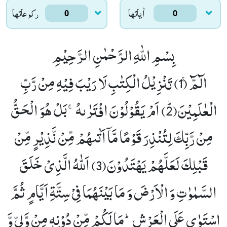
اٰياتها
ركوعاتها
0
0
بِسْمِ اللّٰهِ الرَّحْمٰنِ الرَّحِیْمِ
الٓمّٓۚ (1)
تَنْزِیْلُ الْكِتٰبِ لَا رَیْبَ فِیْهِ مِنْ رَّبِّ
الْعٰلَمِیْنَﭤ(2)
اَمْ یَقُوْلُوْنَ افْتَرٰىهُۚ-بَلْ هُوَ الْحَقُّ
مِنْ رَّبِّكَ لِتُنْذِرَ قَوْمًا مَّاۤ اَتٰىهُمْ مِّنْ نَّذِیْرٍ مِّنْ
قَبْلِكَ لَعَلَّهُمْ یَهْتَدُوْنَ(3)
اَللّٰهُ الَّذِیْ خَلَقَ
السَّمٰوٰتِ وَ الْاَرْضَ وَ مَا بَیْنَهُمَا فِیْ سِتَّةِ اَیَّامٍ ثُمَّ
اسْتَوٰى عَلَى الْعَرْشِؕ-مَا لَكُمْ مِّنْ دُوْنِهٖ مِنْ وَّلِیٍّ وَّ