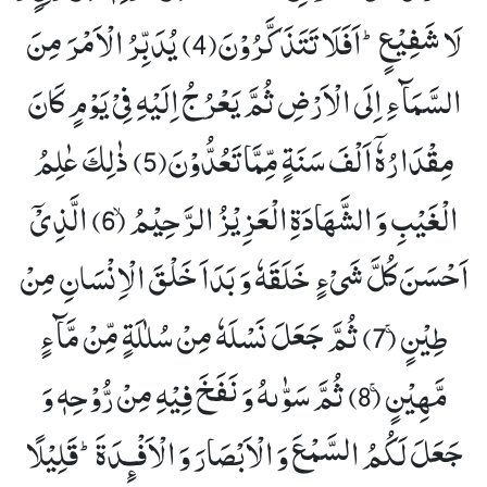
لَا شَفِیْعٍؕ-اَفَلَا تَتَذَكَّرُوْنَ(4)
یُدَبِّرُ الْاَمْرَ مِنَ
السَّمَآءِ اِلَى الْاَرْضِ ثُمَّ یَعْرُجُ اِلَیْهِ فِیْ یَوْمٍ كَانَ
مِقْدَارُهٗۤ اَلْفَ سَنَةٍ مِّمَّا تَعُدُّوْنَ(5)
ذٰلِكَ عٰلِمُ
الْغَیْبِ وَ الشَّهَادَةِ الْعَزِیْزُ الرَّحِیْمُۙ (6)
الَّذِیْۤ
اَحْسَنَ كُلَّ شَیْءٍ خَلَقَهٗ وَ بَدَاَ خَلْقَ الْاِنْسَانِ مِنْ
طِیْنٍۚ (7)
ثُمَّ جَعَلَ نَسْلَهٗ مِنْ سُلٰلَةٍ مِّنْ مَّآءٍ
مَّهِیْنٍۚ (8)
ثُمَّ سَوّٰىهُ وَ نَفَخَ فِیْهِ مِنْ رُّوْحِهٖ وَ
جَعَلَ لَكُمُ السَّمْعَ وَ الْاَبْصَارَ وَ الْاَفْـٕدَةَؕ-قَلِیْلًا