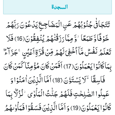
السجدة
تَتَجَافٰى جُنُوْبُهُمْ عَنِ الْمَضَاجِـعِ یَدْعُوْنَ رَبَّهُمْ
خَوْفًا وَّ طَمَعًا٘-وَّ مِمَّا رَزَقْنٰهُمْ یُنْفِقُوْنَ(16)
فَلَا
تَعْلَمُ نَفْسٌ مَّاۤ اُخْفِیَ لَهُمْ مِّنْ قُرَّةِ اَعْیُنٍۚ-جَزَآءًۢ
بِمَا كَانُوْا یَعْمَلُوْنَ(17)
اَفَمَنْ كَانَ مُؤْمِنًا كَمَنْ كَانَ
فَاسِقًا ﳳ-لَا یَسْتَوٗنَؐ (18)
اَمَّا الَّذِیْنَ اٰمَنُوْا وَ
عَمِلُوا الصّٰلِحٰتِ فَلَهُمْ جَنّٰتُ الْمَاْوٰى٘-نُزُلًۢا بِمَا
كَانُوْا یَعْمَلُوْنَ(19)
وَ اَمَّا الَّذِیْنَ فَسَقُوْا فَمَاْوٰىهُمُ