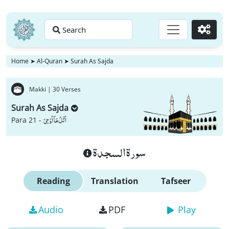
Search
Go
Home
➤
Al-Quran
➤
Surah As Sajda
Makki |
30 Verses
Surah As Sajda
اُتْلُ مَاۤ اُوْحِیَ
Para 21 -
سورة السجدة
Reading
Translation
Tafseer
Audio
PDF
Play