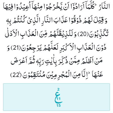
النَّارُؕ-كُلَّمَاۤ اَرَادُوْۤا اَنْ یَّخْرُجُوْا مِنْهَاۤ اُعِیْدُوْا فِیْهَا
وَ قِیْلَ لَهُمْ ذُوْقُوْا عَذَابَ النَّارِ الَّذِیْ كُنْتُمْ بِهٖ
تُكَذِّبُوْنَ(20)
وَ لَنُذِیْقَنَّهُمْ مِّنَ الْعَذَابِ الْاَدْنٰى
دُوْنَ الْعَذَابِ الْاَكْبَرِ لَعَلَّهُمْ یَرْجِعُوْنَ(21)
وَ
مَنْ اَظْلَمُ مِمَّنْ ذُكِّرَ بِاٰیٰتِ رَبِّهٖ ثُمَّ اَعْرَضَ
عَنْهَاؕ-اِنَّا مِنَ الْمُجْرِمِیْنَ مُنْتَقِمُوْنَ۠ (22)
2
11
15