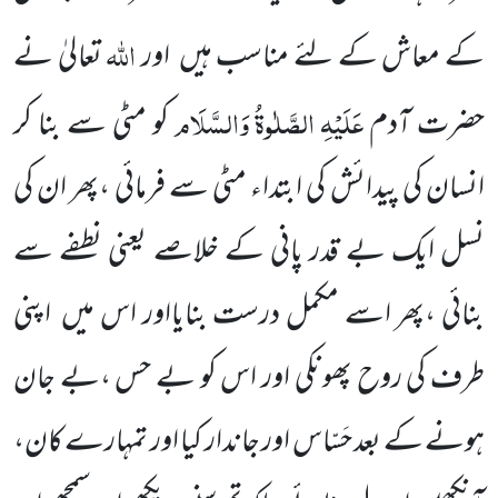
اللہ
کے معاش کے لئے مناسب ہیں اور
تعالیٰ نے
عَلَیْہِ
الصَّلٰوۃُ
وَالسَّلَام
حضرت آدم
کو مٹی سے بنا کر
انسان کی پیدائش کی ابتداء مٹی سے فرمائی ،پھر ان کی
نسل ایک بے قدر پانی کے خلاصے یعنی نطفے سے
بنائی ،پھر اسے مکمل درست بنایااور اس میں اپنی
طرف کی روح پھونکی اور اس کو بے حس ،بے جان
ہونے کے بعد حَسّاس اور جاندار کیا اور تمہارے کان،