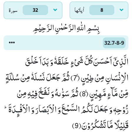
اٰياتها
سورۃ
32
8
بِسْمِ اللّٰهِ الرَّحْمٰنِ الرَّحِیْمِ
32.7-8-9
الَّذِیْۤ اَحْسَنَ كُلَّ شَیْءٍ خَلَقَهٗ وَ بَدَاَ خَلْقَ
الْاِنْسَانِ مِنْ طِیْنٍۚ (7) ثُمَّ جَعَلَ نَسْلَهٗ مِنْ سُلٰلَةٍ
مِّنْ مَّآءٍ مَّهِیْنٍۚ (8) ثُمَّ سَوّٰىهُ وَ نَفَخَ فِیْهِ مِنْ
رُّوْحِهٖ وَ جَعَلَ لَكُمُ السَّمْعَ وَ الْاَبْصَارَ وَ الْاَفْـٕدَةَؕ-
قَلِیْلًا مَّا تَشْكُرُوْنَ(9)