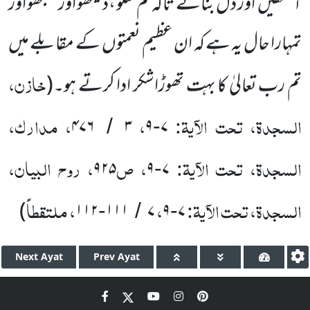
آنکھیں اور دل بنائے تاکہ تم سنو ،دیکھو اور سمجھو اور
تمہارا حال یہ ہے کہ ان عظیم نعمتوں کے مقابلے میں
خازن،
تم رب تعالیٰ کا بہت تھوڑاشکر ادا کرتے ہو۔(
السجدۃ، تحت الآیۃ:
،
، مدارک،
۴۷۶
۳
۹
۷
/
-
السجدۃ، تحت الآیۃ:
، ص
، روح البیان،
۹۲۵
۹
۷
-
السجدۃ، تحت الآیۃ:
،
، ملتقطاً
)
۱۱۲
۱۱۱
۷
۹
۷
-
/
-
Next
Ayat
Prev
Ayat