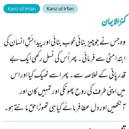
Kanz ul Iman
Kanz ul Irfan
کنزالایمان
وہ جس نے جو چیز بنائی خوب بنائی اور پیدائشِ انسان کی
ابتدا مٹی سے فرمائی۔ پھر اُس کی نسل رکھی ایک بے
قدر پانی کے خلاصہ سے۔ پھر اسے ٹھیک کیا اور اس
میں اپنی طرف کی روح پھونکی اور تمہیں کان اور
آنکھیں اور دل عطا فرمائے کیا ہی تھوڑا حق مانتے ہو۔