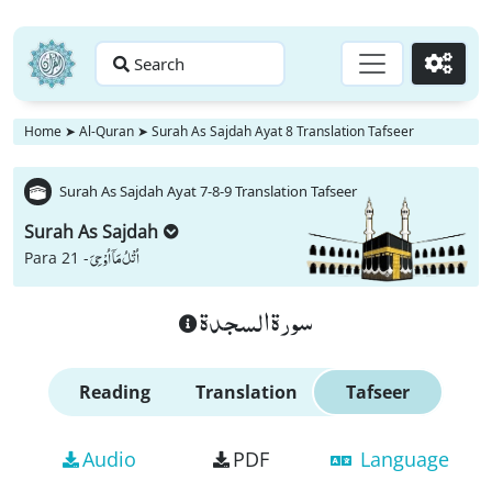
Search
Go
Home
➤
Al-Quran
➤
Surah As Sajdah Ayat 8 Translation Tafseer
Surah As Sajdah Ayat 7-8-9 Translation Tafseer
Surah As Sajdah
اُتْلُ مَاۤ اُوْحِیَ
Para 21 -
سورة السجدة
Reading
Translation
Tafseer
Audio
PDF
Language