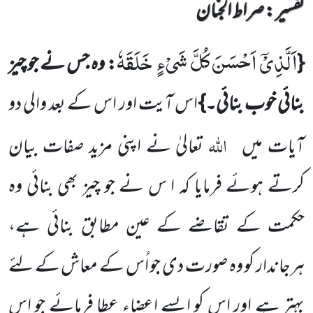
تفسیر : ‎صراط الجنان
اَلَّذِیْۤ اَحْسَنَ كُلَّ شَیْءٍ خَلَقَهٗ
{
: وہ جس نے جو چیز
بنائی خوب بنائی۔}
اس آیت اور اس کے بعد والی دو
اللہ
آیات میں
تعالیٰ نے اپنی مزید صفات بیان
کرتے ہوئے فرمایا کہ ا س نے جو چیز بھی بنائی وہ
حکمت کے تقاضے کے عین مطابق بنائی ہے،
ہرجاندار کو وہ صورت دی جو اُس کے معاش کے لئے
بہتر ہے اور اس کو ایسے اعضاء عطا فرمائے جو اس