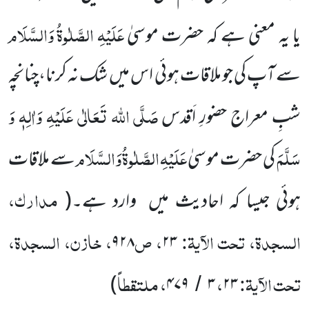
عَلَیْہِ
الصَّلٰوۃُ
وَالسَّلَام
یا یہ معنی ہے کہ حضرت موسیٰ
سے آپ کی جو ملاقات ہوئی اس میں شک نہ کرنا،چنانچہ
صَلَّی اللہ تَعَالٰی عَلَیْہِ وَاٰلِہٖ وَ
شبِ معراج حضورِ اَقدس
سَلَّمَ
عَلَیْہِ
الصَّلٰوۃُ
وَالسَّلَام
کی حضرت موسیٰ
سے ملاقات
مدارک،
ہوئی جیسا کہ احادیث میں وارد ہے۔(
السجدۃ، تحت الآیۃ:
، ص
، خازن، السجدۃ،
۹۲۸
۲۳
تحت الآیۃ:
،
، ملتقطاً
)
۴۷۹
۳
۲۳
/