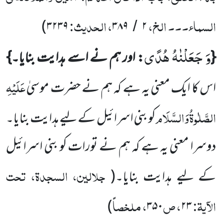
السماء۔۔۔ الخ،
، الحدیث:
)
۳۲۳۹
۳۸۹
۲
/
وَ جَعَلْنٰهُ هُدًى
{
: اور ہم نے اسے ہدایت بنایا۔}
عَلَیْہِ
اس کا ایک معنی یہ ہے کہ ہم نے حضرت موسیٰ
الصَّلٰوۃُ
وَالسَّلَام
کو بنی اسرائیل کے لیے ہدایت بنایا۔
دوسرا معنی یہ ہے کہ ہم نے تورات کو بنی اسرائیل
جلالین، السجدۃ، تحت
کے لیے ہدایت بنایا۔(
الآیۃ:
، ص
، ملخصاً
)
۳۵۰
۲۳