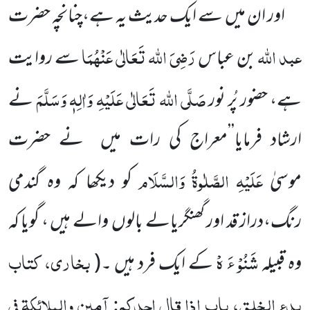
اور ان میں سے ایک حدیث یہ ہے،چنانچہ حضرت
عبد اللہ
رَضِیَ اللہ تَعَالٰی عَنْہُمَا
بن عباس
سے روایت
صَلَّی اللہ تَعَالٰی عَلَیْہِ وَاٰلِہٖ وَسَلَّمَ
ہے، حضور پُر نور
نے
ارشاد فرمایا’’معراج کی رات میں نے حضرت
عَلَیْہِ
الصَّلٰوۃُ
وَالسَّلَام
موسیٰ
کو دیکھا کہ وہ گندمی
رنگ،دراز قد اور گھنگریالے بالوں والے ہیں ، گویا کہ
شَنُوْ ءَ ہْ
بخاری، کتاب
وہ قبیلہ
کے ایک فرد ہیں ۔(
بدء الخلق، باب اذا قال احدکم: آمین والملائکۃ فی