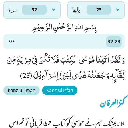
اٰياتها
سورۃ
32
23
بِسْمِ اللّٰهِ الرَّحْمٰنِ الرَّحِیْمِ
32.23
وَ لَقَدْ اٰتَیْنَا مُوْسَى الْكِتٰبَ فَلَا تَكُنْ فِیْ مِرْیَةٍ مِّنْ
لِّقَآىٕهٖ وَ جَعَلْنٰهُ هُدًى لِّبَنِیْۤ اِسْرَآءِیْلَۚ (23)
Kanz ul Iman
Kanz ul Irfan
کنزالعرفان
اور بیشک ہم نے موسیٰ کو کتاب عطا فرمائی تو تم اس