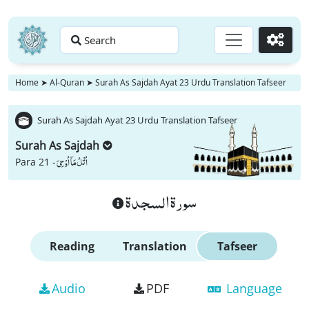
Search
Go
Home
➤
Al-Quran
➤
Surah As Sajdah Ayat 23 Urdu Translation Tafseer
Surah As Sajdah Ayat 23 Urdu Translation Tafseer
Surah As Sajdah
اُتْلُ مَاۤ اُوْحِیَ
Para 21 -
سورة السجدة
Reading
Translation
Tafseer
Audio
PDF
Language