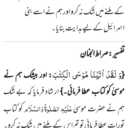
کے ملنے میں شک نہ کرو اور ہم نے اسے بنی
اسرائیل کے لیے ہدایت بنایا۔
تفسیر : ‎صراط الجنان
وَ لَقَدْ اٰتَیْنَا مُوْسَى الْكِتٰبَ
{
: اور بیشک ہم نے
موسیٰ کو کتاب عطا فرمائی۔}
ار شاد فرمایا کہ بے شک
عَلَیْہِ
الصَّلٰوۃُ
وَالسَّلَام
ہم نے حضرت موسیٰ
کو کتاب
تورات عطا فرمائی تو تم اس کے ملنے میں شک نہ کرو۔