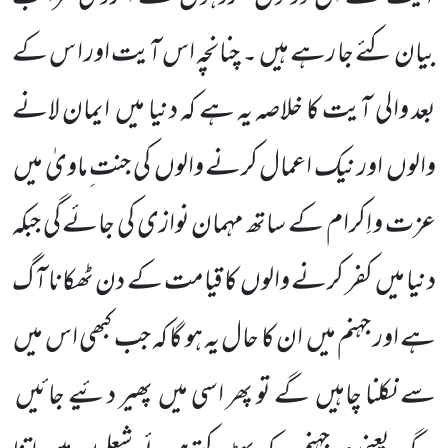
بیان کئے جا رہے ہیں ۔ چنانچہ اس آیت اور ا س کے
بعد والی آیت کا خلاصہ یہ ہے کہ دنیا میں ایمان لانے
والوں اور نیک اعمال کرنے والوں کی جنت ِماویٰ میں
عزت و اِکرام کے ساتھ مہمان نوازی کی جائے گی جبکہ
دنیا میں کفر کرنے والوں کا قیامت کے دن ٹھکانا آ گ
ہے اور جہنم میں ان کا حال یہ ہو گا کہ جب کبھی اس میں
سے نکلنا چاہیں گے تو پھر اسی میں پھیر دئیے جائیں