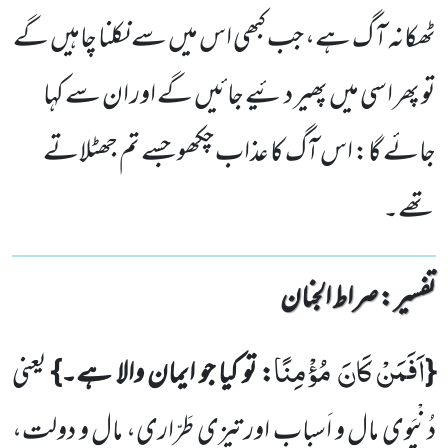
ٹھکانہ آ گ ہے، جب کبھی اس میں سے نکلنا چاہیں گے
تو پھر اسی میں پھیر دئیے جائیں گے اور ان سے کہا
جائے گا: اس آگ کا عذاب چکھو جسے تم جھٹلاتے
تھے۔
تفسیر : ‎صراط الجنان
اَفَمَنْ كَانَ مُؤْمِنًا
{
: تو کیا جو ایمان والا ہے۔}
یعنی
دُنْیَوی مال و اَسباب اور تیزی طَرّاری، مال و دولت،