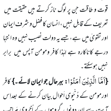
قوت و طاقت جن پر لوگ ناز کرتے ہیں حقیقت میں
تعریف کے قابل نہیں ، انسان کا فضل و شرف ایمان
اور تقویٰ میں ہے، جسے یہ دولت نصیب نہیں وہ انتہا
درجے کاناکارہ ہے لہٰذا کافر ومومن آپس میں برابر
نہیں ہوسکتے۔
اَمَّا الَّذِیْنَ اٰمَنُوْا
{
: بہرحال جو ایمان لائے۔}
کافر
اورمومن
کے دُنْیَوی اَحوال بیان کرنے کے بعداِس
آیت سے ان دونوں گروہوں کے اُخروی مَراتب