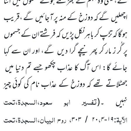
گے،یعنی وہ جہنم کے بھڑکتے ہوئے شعلوں میں اتنا
اچھلیں گے کہ دوزخ کے منہ پر آجائیں گے ،قریب
ہو گا کہ تڑپ کر باہر نکل پڑیں کہ فرشتے ان کے جسموں
پر گُر ز مار کر پھر نیچے گرا دیں گے، اور ان سے کہا
جائے گا: اس آگ کا عذاب چکھو جسے تم دنیا میں
جھٹلاتے تھے کہ دوزخ کے عذاب نام کی کوئی چیز
تفسیر ابو سعود،السجدۃ،تحت
نہیں ۔(
الآیۃ:
،
، روح البیان،السجدۃ،تحت
۳۰۳
۲۰
۴
۱۹
/
-