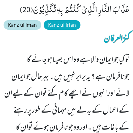
عَذَابَ النَّارِ الَّذِیْ كُنْتُمْ بِهٖ تُكَذِّبُوْنَ(20)
Kanz ul Iman
Kanz ul Irfan
کنزالعرفان
تو کیا جو ایمان والا ہے وہ اس جیسا ہوجائے گا
جونافرمان ہے؟ یہ برابر نہیں ہیں ۔ بہرحال جو ایمان
لائے اور انہوں نے اچھے کام کئے توان کے لیے ان
کے اعمال کے بدلے میں مہمانی کے طور پر رہنے
کے باغات ہیں ۔ اور وہ جو نافرمان ہوئے توان کا