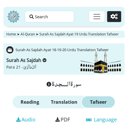
Search
Go
Home
➤
Al-Quran
➤
Surah As Sajdah Ayat 19 Urdu Translation Tafseer
Surah As Sajdah Ayat 18-19-20 Urdu Translation Tafseer
Surah As Sajdah
اُتْلُ مَاۤ اُوْحِیَ
Para 21 -
سورة السجدة
Reading
Translation
Tafseer
Audio
PDF
Language