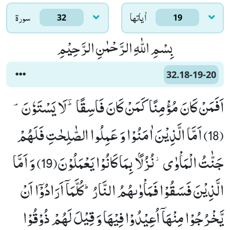
اٰياتها
سورۃ
32
19
بِسْمِ اللّٰهِ الرَّحْمٰنِ الرَّحِیْمِ
32.18-19-20
اَفَمَنْ كَانَ مُؤْمِنًا كَمَنْ كَانَ فَاسِقًا ﳳ-لَا یَسْتَوٗنَؐ
(18) اَمَّا الَّذِیْنَ اٰمَنُوْا وَ عَمِلُوا الصّٰلِحٰتِ فَلَهُمْ
جَنّٰتُ الْمَاْوٰى٘-نُزُلًۢا بِمَا كَانُوْا یَعْمَلُوْنَ(19) وَ اَمَّا
الَّذِیْنَ فَسَقُوْا فَمَاْوٰىهُمُ النَّارُؕ-كُلَّمَاۤ اَرَادُوْۤا اَنْ
یَّخْرُجُوْا مِنْهَاۤ اُعِیْدُوْا فِیْهَا وَ قِیْلَ لَهُمْ ذُوْقُوْا