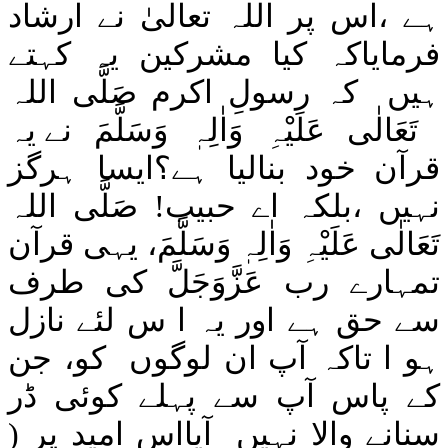
اَلْقِيَامَة
ہے ،اس پر
اللہ
تعالیٰ نے ارشاد
اَلدَّهْر (اَلْاِنْسَان)
106. Quraish
اَلْمُرْسَلٰت
فرمایاکہ کیا مشرکین یہ کہتے
107. Al Maun
اَلنَّبَا
ہیں
کہ رسولِ اکرم
صَلَّی اللہ
اَلنَّازِعَات
108. Al Kausar
عَبَس
109. Al Kafirun
تَعَالٰی عَلَیْہِ وَاٰلِہٖ وَسَلَّمَ
نے یہ
اَلتَّكْوِيْر
اَلْاِنْفِطَار
110. An Nasr
قرآن خود بنالیا ہے؟ایسا ہرگز
اَلْمُطَفِّفِيْن
111. Al Lahab
اَلْاِنْشِقَاق
نہیں ،بلکہ اے حبیب!
صَلَّی اللہ
اَلْبُرُوْج
112. Al Ikhlas
اَلطَّارِق
تَعَالٰی عَلَیْہِ وَاٰلِہٖ وَسَلَّمَ
، یہی قرآن
113. Al Falaq
اَلْاَعْلٰی
اَلْغَاشِيَة
114. An Nas
تمہارے رب
عَزَّوَجَلَّ
کی طرف
اَلْفَجْر
اَلْبَـلَد
سے حق ہے اور یہ ا س لئے نازل
اَلشَّمْس
اَلَّيْل
ہو ا تاکہ آپ ان لوگوں
کو، جن
اَلْضُّحٰی
اَلَمْ نَشْرَ ح
کے پاس آپ سے پہلے کوئی ڈر
اَلتِّیْن
اَلْعَلَق
سنانے والا نہیں
آیااس امید پر
(
اَلْقَدَر