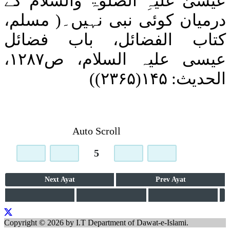
عیسیٰ
عَلَیْہِ
الصَّلٰوۃُ
وَالسَّلَام
کے
درمیان کوئی نبی نہیں۔
(
مسلم،
کتاب الفضائل، باب فضائل
عیسی
علیہ السلام
، ص
۱۲۸۷
،
الحدیث:
۱۴۵(۲۳۶۵)
)
Auto Scroll
5
Next
Ayat
Prev
Ayat
Copyright © 2026 by I.T Department of Dawat-e-Islami.