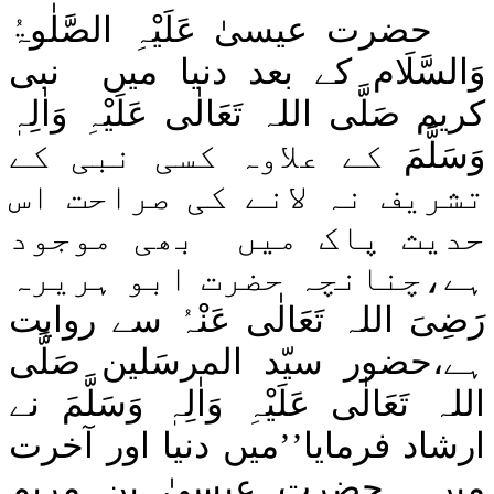
حضرت عیسیٰ
عَلَیْہِ
الصَّلٰوۃُ
وَالسَّلَام
کے بعد دنیا میں
نبی
کریم
صَلَّی اللہ تَعَالٰی عَلَیْہِ وَاٰلِہٖ
وَسَلَّمَ
کے علاوہ کسی نبی کے
تشریف نہ لانے کی صراحت اس
حدیث پاک میں
بھی موجود
ہے،چنانچہ حضرت ابو ہریرہ
رَضِیَ اللہ تَعَالٰی عَنْہُ
سے روایت
ہے،حضور سیّد المرسَلین
صَلَّی
اللہ تَعَالٰی عَلَیْہِ وَاٰلِہٖ وَسَلَّمَ
نے
ارشاد فرمایا’’میں دنیا اور آخرت
میں
حضرت عیسیٰ بن مریم