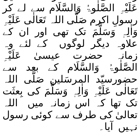
عَلَیْہِ
الصَّلٰوۃُ
وَالسَّلَام
سے لے کر
رسولِ اکرم
صَلَّی اللہ تَعَالٰی عَلَیْہِ
وَاٰلِہٖ وَسَلَّمَ
تک تھی اور ان کے
علاوہ دیگر لوگوں
کے لئے وہ
زمانہ حضرت عیسیٰ
عَلَیْہِ
الصَّلٰوۃُ
وَالسَّلَام
کے بعد سے
حضورسیّد المرسَلین
صَلَّی اللہ
تَعَالٰی عَلَیْہِ وَاٰلِہٖ وَسَلَّمَ
کی بِعثَت
تک تھا کہ اس زمانہ میں
اللہ
تعالیٰ کی طرف سے کوئی رسول
نہیں
آیا۔