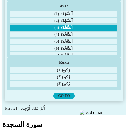
31. Luqman
Name
32. As Sajda
33. Al Ahzab
34. Sabah
35. Fatir
36. Yasin
37. As Saffat
38. Sad
39. Az Zumar
Ayah
40. Al Momin
(1) اَلسَّجْدَة
41. Fussilat
(2) اَلسَّجْدَة
42. Ash Shura
(3) اَلسَّجْدَة
43. Az Zukhruf
(4) اَلسَّجْدَة
اُتْلُ مَاۤ اُوْحِیَ
Para 21 -
44. Ad Dukhan
(5) اَلسَّجْدَة
45. Al Jathiyah
سورة السجدة
(6) اَلسَّجْدَة