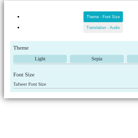
Theme
-
Font Size
Translation
-
Audio
Theme
Light
Sepia
Font Size
Tafseer Font Size