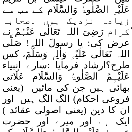
عَلَیْہِ
الصَّلٰوۃُ
وَالسَّلَام
کے سب سے
زیادہ نزدیک ہوں ۔صحابہ
ٔکرام
رَضِیَ اللہ تَعَالٰی عَنْہُمْ
نے
عرض کی:
یا
رسولَ
اللہ
!
صَلَّی
اللہ تَعَالٰی عَلَیْہِ وَاٰلِہٖ وَسَلَّمَ
، کس
طرح؟ارشاد فرمایا :سارے انبیاء
عَلَیْہِمُ الصَّلٰوۃُ وَالسَّلَام
عَلّاتی
بھائی ہیں جن کی مائیں
(یعنی
فروعی احکام)
الگ
الگ ہیں
اور
ان کا دین
(یعنی اصولی عقائد )
ایک ہے اور میرے اور حضرت