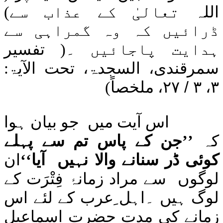
اللہ
تعالیٰ کے عذاب سے)
اَلْبَيِّنَة
اَلزِّلْزَال
ڈرائیں کہ وہ گمراہی سے
اَلْعٰدِيٰت
اَلْقَارِعَة
ہدایت پاجائیں ۔
(
تفسیر
اَلتَّكَاثُر
اَلْعَصْر
سمرقندی، السجدۃ، تحت الآیۃ:
اَلْهُمَزَة
اَلْفِيْل
۳
،
۳
/
۲۷
، ملخصاً
)
قُـرَيْش
اَلْمَاعُوْن
اَلْـكَوْثَر
اَلْكَافِرُوْن
اس آیت میں
جو بیان ہوا
اَلنَّصْر
کہ
’’جن کے پاس تم سے پہلے
اَللَّھَب
اَلْاِخْلَاص
کوئی ڈر سنانے والا نہیں
آیا‘‘
ان
اَلْفَلَق
اَلنَّاس
لوگوں
سے مراد زمانۂ فِتْرَت کے
لوگ ہیں ۔اہل ِعرب کے لئے اس
زمانے کی مدت حضرت اسماعیل