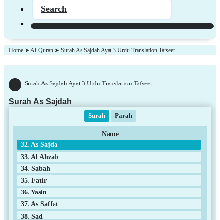
Search
17. Al Isra
18. Al Kahf
19. Maryam
Home
➤
Al-Quran
➤
Surah As Sajdah Ayat 3 Urdu Translation Tafseer
20. Taha
21. Al anbya
Surah As Sajdah Ayat 3 Urdu Translation Tafseer
22. Al Hajj
23. Al Muminun
Surah As Sajdah
24. An Noor
25. Al Furqan
26. ash shuara
27. An Naml
28. Al Qasas
29. Al Ankabut
Surah
Parah
30. Ar Rum