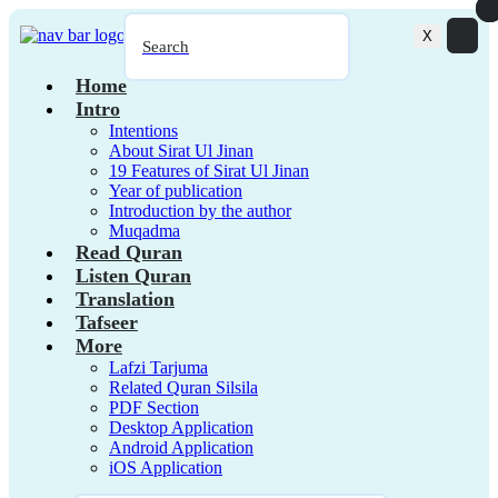
2. Al Baqarah
X
Search
3. Al Imran
Home
4. An Nisa
Intro
5. Al Maidah
Intentions
About Sirat Ul Jinan
6. Al Anam
19 Features of Sirat Ul Jinan
7. Al Araf
Year of publication
Introduction by the author
8. Al Anfal
Muqadma
Read Quran
9. At Taubah
Listen Quran
10. Yunus
Translation
Tafseer
11. Hud
More
12. Yusuf
Lafzi Tarjuma
Related Quran Silsila
13. Ar Rad
PDF Section
14. Ibrahim
Desktop Application
Android Application
15. Al Hijr
iOS Application
16. An Nahl