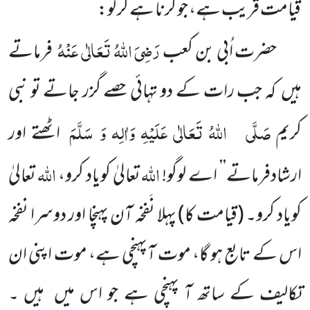
قیامت قریب ہے، جو کرنا ہے کر لو:
رَضِیَ اللّٰہُ تَعَالٰی عَنْہُ
حضرت اُبی بن کعب
فرماتے
ہیں کہ جب رات کے دو تہائی حصے گزر جاتے تو نبی
صَلَّی
اللّٰہُ تَعَالٰی عَلَیْہِ وَاٰلِہ وَ سَلَّمَ
کریم
اٹھتے اور
اللّٰہ
اللّٰہ
ارشادفرماتے’’ اے لوگو!
تعالیٰ کویاد کرو،
تعالیٰ
کویاد کرو۔
(قیامت کا)
پہلا نَفخہ آن پہنچا اور دوسرا نفخہ
اس کے تابع ہو گا، موت آپہنچی ہے، موت اپنی ان
تکالیف کے ساتھ آ پہنچی ہے جو اس میں ہیں ۔