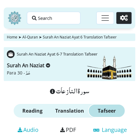
Search
Go
Home
➤
Al-Quran
➤
Surah An Naziat Ayat 6 Translation Tafseer
Surah An Naziat Ayat 6-7 Translation Tafseer
Surah An Naziat
عَمَّ
Para 30 -
سورة النازعات
Reading
Translation
Tafseer
Audio
PDF
Language