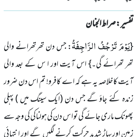
تفسیر : ‎صراط الجنان
یَوْمَ تَرْجُفُ الرَّاجِفَةُ
{
: جس دن تھرتھرانے والی
تھر تھرائے گی۔} اس آیت اور ا س کے بعد والی
آیت کاخلاصہ یہ ہے کہ اے کافرو! تم اس دن ضرور
زندہ کئے جاؤ گے جس دن
(ایک سینگ میں )
پہلی
پھونک ماری جائے گی تو ا س دن کی ہولناکی کی وجہ سے
زمین اورپہاڑ شدید حرکت کرنے لگیں گے اور انتہائی