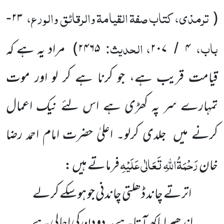
ترمذی، کتاب صفۃ القیامۃ والرقائق والورع،
۲۳
(
-
باب،
، الحدیث:
۴
۲۰۷
۲۴۶۵
)
مراد یہ ہے کہ
/
قیامت قریب ہے، جو کرنا ہے کر لو اور موت
تمہارے سر پہ کھڑی ہے اس لئے نیک اعمال
کرنے میں جلدی کرلو۔ اعلیٰ حضرت امام احمد رضا
رَحْمَۃُاللّٰہِ تَعَالٰی عَلَیْہِ
خان
فرماتے ہیں :
اترتے چاند ڈھلتی چاندنی جو ہوسکے کرلے
اندھیرا پاکھ آتا ہے یہ دو دن کی اجالی ہے