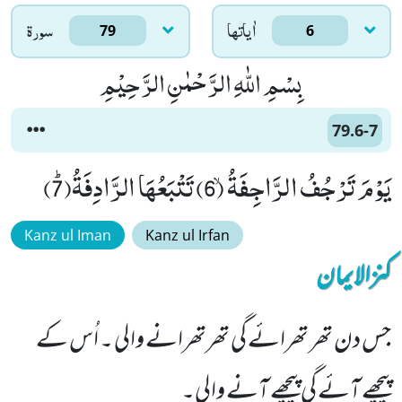
اٰياتها
سورۃ
79
6
بِسْمِ اللّٰهِ الرَّحْمٰنِ الرَّحِیْمِ
79.6-7
یَوْمَ تَرْجُفُ الرَّاجِفَةُۙ (6) تَتْبَعُهَا الرَّادِفَةُﭤ(7)
Kanz ul Iman
Kanz ul Irfan
کنزالایمان
جس دن تھر تھرائے گی تھرتھرانے والی ۔ اُس کے
پیچھے آئے گی پیچھے آنے والی۔