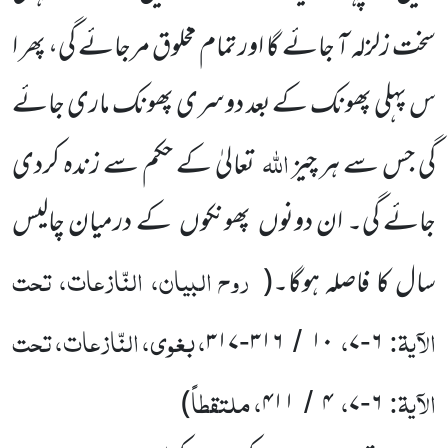
سخت زلزلہ آ جائے گا اور تمام مخلوق مرجائے گی، پھر ا
س پہلی پھونک کے بعد دوسری پھونک ماری جائے
اللّٰہ
گی جس سے ہر چیز
تعالیٰ کے حکم سے زندہ کردی
جائے گی۔ ان دونوں پھونکوں کے درمیان چالیس
روح البیان، النّازعات، تحت
سال کا فاصلہ ہوگا۔
(
الآیۃ:
،
، بغوی، النّازعات، تحت
۳۱۷
۳۱۶
۱۰
۷
۶
-
/
-
الآیۃ:
،
، ملتقطاً
)
۴۱۱
۴
۷
۶
/
-