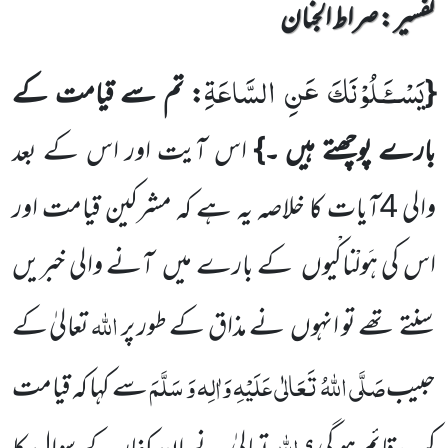
تفسیر : ‎صراط الجنان
یَسْــٴَـلُوْنَكَ عَنِ السَّاعَةِ
{
: تم سے قیامت کے
بارے پوچھتے ہیں ۔}
اس آیت اور اس کے بعد
والی
4
آیات کا خلاصہ یہ ہے
کہ مشرکین قیامت اور
اس کی ہَولْناکْیوں
کے بارے میں
آنے والی خبریں
اللّٰہ
سنتے تھے تو انہوں
نے مذاق کے طور پر
تعالیٰ
کے
صَلَّی اللّٰہُ تَعَالٰی عَلَیْہِ وَاٰلِہ وَ سَلَّمَ
حبیب
سے کہا کہ قیامت
اللّٰہ