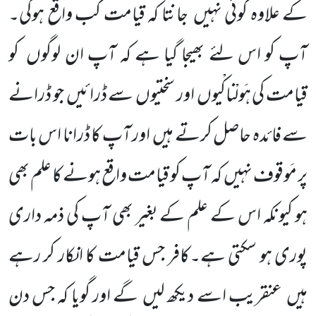
کے علاوہ کوئی نہیں
جانتا کہ قیامت کب واقع ہوگی۔
آپ کو اس لئے بھیجا گیا ہے کہ آپ ان لوگوں
کو
قیامت کی ہَولْناکْیوں
اور سختیوں
سے ڈرائیں
جو ڈرانے
سے فائدہ حاصل کرتے ہیں
اور آپ کا ڈرانا اس بات
پر مَوقوف نہیں
کہ آپ کو قیامت واقع ہونے کا علم بھی
ہو کیونکہ اس کے علم کے بغیر بھی آپ کی ذمہ داری
پوری ہو سکتی ہے۔کافر جس قیامت کا انکار کر رہے
ہیں
عنقریب اسے دیکھ لیں
گے اور گویا کہ جس دن