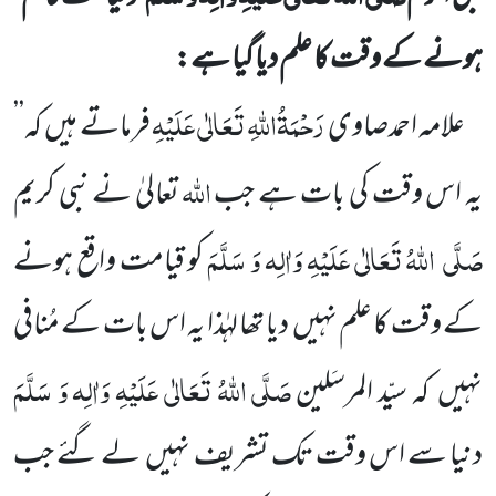
ہونے کے وقت کا علم دیا گیا ہے:
رَحْمَۃُاللّٰہِ تَعَالٰی عَلَیْہِ
علامہ احمدصاوی
فرماتے ہیں
کہ’’
اللّٰہ
یہ اس وقت کی بات ہے جب
تعالیٰ نے نبی کریم
صَلَّی
اللّٰہُ تَعَالٰی عَلَیْہِ وَاٰلِہ وَ سَلَّمَ
کو قیامت واقع ہونے
کے وقت کا علم نہیں
دیا تھا لہٰذا یہ اس بات کے مُنافی
صَلَّی اللّٰہُ تَعَالٰی عَلَیْہِ وَاٰلِہ وَ سَلَّمَ
نہیں
کہ سیّد المرسَلین
دنیا سے اس وقت تک تشریف نہیں
لے گئے جب