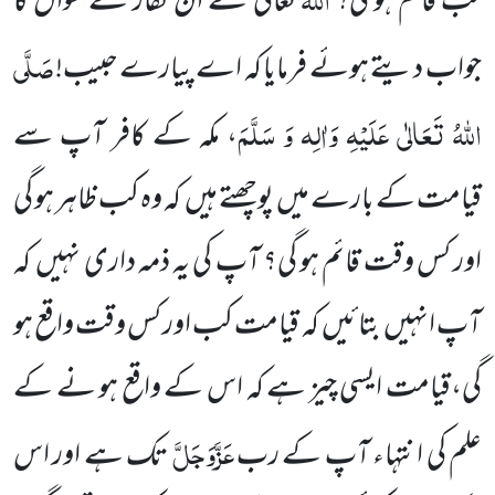
کب قائم ہو گی؟
تعالیٰ نے ان کفار کے سوال کا
صَلَّی
جواب دیتے
ہوئے فرمایا کہ اے پیارے حبیب!
اللّٰہُ تَعَالٰی عَلَیْہِ وَاٰلِہ وَ سَلَّمَ
، مکہ کے کافر آپ سے
قیامت کے بارے میں
پوچھتے
ہیں
کہ وہ کب ظاہر ہو گی
اور کس وقت قائم ہو گی؟ آپ کی یہ ذمہ داری نہیں
کہ
آپ انہیں
بتائیں
کہ قیامت کب اور کس وقت واقع ہو
گی،قیامت ایسی چیز ہے کہ اس کے واقع ہو نے کے
عَزَّوَجَلَّ
علم کی انتہاء آپ کے رب
تک ہے اور اس