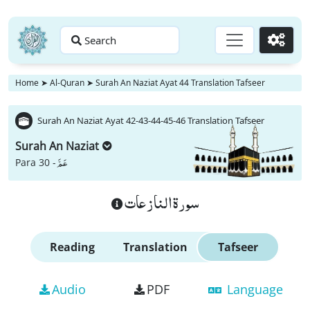
Search
Go
Home
➤
Al-Quran
➤
Surah An Naziat Ayat 44 Translation Tafseer
Surah An Naziat Ayat 42-43-44-45-46 Translation Tafseer
Surah An Naziat
عَمَّ
Para 30 -
سورة النازعات
Reading
Translation
Tafseer
Audio
PDF
Language