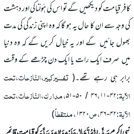
کافر قیامت کو دیکھیں
گے تو اس کی ہَولْناکی اور دہشت
کی وجہ سے ان کا حال یہ ہو گا کہ وہ اپنی زندگی کی مدت
بھول جائیں
گے اور یہ خیال کریں گے کہ وہ دنیا
میں
صرف ایک رات یا ایک دن چڑھے کے وقت
تفسیرکبیر،النّازعات،تحت
برابر ہی رہے تھے۔
(
الآیۃ:
،
، مدارک،النّازعات،تحت
۵۱
۵۰
۴۶
۱۱
۴۲
-
/
-
الآیۃ:
، ص
، ملتقطاً
)
۱۳۲۰
۴۶
۴۲
-
صَلَّی اللّٰہُ تَعَالٰی عَلَیْہِ وَاٰلِہ وَ سَلَّمَ
نبی اکرم
کو قیامت قائم