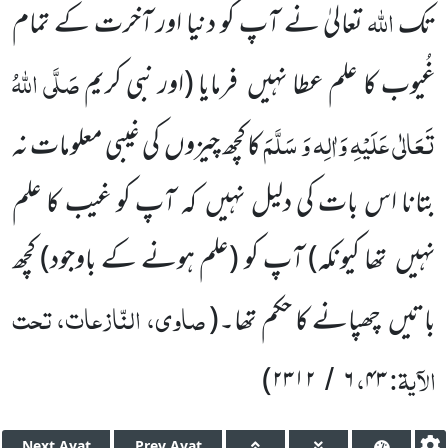
اللّٰہ
تک
تعالیٰ نے آپ کو دنیا اور آخرت کے تمام
صَلَّی اللّٰہُ
غُیوب کا علم عطا نہیں
فرمایا
(اور نبی کریم
تَعَالٰی عَلَیْہِ وَاٰلِہ وَ سَلَّمَ
کا کچھ چیزوں
کی غیبی معلومات نہ
بتانا اس بات کی دلیل نہیں
کہ آپ کو غیب کا علم
نہیں
تھا کیونکہ)
آپ کو
(علم ہونے کے باوجود)
کچھ
صاوی، النّازعات، تحت
باتیں
چھپانے کا حکم تھا۔
(
الآیۃ:
،
)
۲۳۱۲
۶
۴۳
/
Next
Ayat
Prev
Ayat