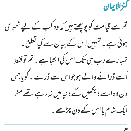
کنزالایمان
تم سے قیامت کو پوچھتے ہیں کہ وہ کب کے لیے ٹھہری
ہوئی ہے ۔ تمہیں اس کے بیان سے کیا تعلق۔
تمہارے رب ہی تک اس کی انتہا ہے۔ تم تو فقط
اُسے ڈرا نے والے ہو جو اس سے ڈرے ۔ گویا جس
دن وہ اسے دیکھیں گے دنیا میں نہ رہے تھے مگر
ایک شام یا اس کے دن چڑھے ۔