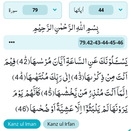
اٰياتها
سورۃ
79
44
بِسْمِ اللّٰهِ الرَّحْمٰنِ الرَّحِیْمِ
79.42-43-44-45-46
یَسْــٴَـلُوْنَكَ عَنِ السَّاعَةِ اَیَّانَ مُرْسٰىهَاﭤ(42) فِیْمَ
اَنْتَ مِنْ ذِكْرٰىهَاﭤ(43) اِلٰى رَبِّكَ مُنْتَهٰىهَاﭤ(44)
اِنَّمَاۤ اَنْتَ مُنْذِرُ مَنْ یَّخْشٰىهَاﭤ(45) كَاَنَّهُمْ یَوْمَ
یَرَوْنَهَا لَمْ یَلْبَثُوْۤا اِلَّا عَشِیَّةً اَوْ ضُحٰىهَا۠ (46)
Kanz ul Iman
Kanz ul Irfan