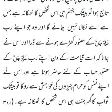
تابع ہوا تو بیشک جہنم ہی اس شخص کا ٹھکانہ ہے جس
سے اسے نکالا نہیں جائے گا اور وہ جو اپنے رب
عَزَّوَجَلَّ
کے حضور کھڑے ہونے سے ڈرا اور اس نے
عَزَّوَجَلَّ
جانا کہ اسے قیامت کے دن اپنے رب
کے
حضور حساب کے لئے حاضر ہونا ہے اور اس نے
اپنے نفس کو حرام چیزوں کی خواہش سے روکا تو بیشک
روح
ثواب کاگھرجنت ہی اس شخص کا ٹھکانہ ہے۔
(