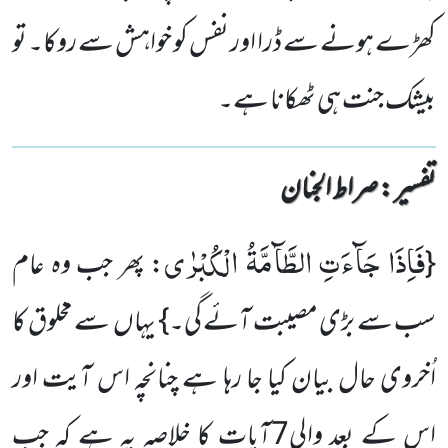
کھڑے ہونے سے ڈرا اور نفس کو خواہش سے روکا۔ تو
بیشک جنت ہی ٹھکانا ہے۔
تفسیر : ‎صراط الجنان
فَاِذَا جَآءَتِ الطَّآمَّةُ الْكُبْرٰى
{
: پھر جب وہ عام
سب سے بڑی مصیبت آئے گی۔} یہاں سے مخلوق کا
اُخروی حال بیان کیا جا رہا ہے چنانچہ اس آیت اور
اس کے بعد والی7آیات کا خلاصہ یہ ہے کہ جب