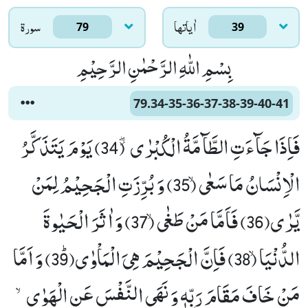
اٰياتها
سورۃ
79
39
بِسْمِ اللّٰهِ الرَّحْمٰنِ الرَّحِیْمِ
79.34-35-36-37-38-39-40-41
فَاِذَا جَآءَتِ الطَّآمَّةُ الْكُبْرٰى٘ ۖ (34) یَوْمَ یَتَذَكَّرُ
الْاِنْسَانُ مَا سَعٰىۙ (35) وَ بُرِّزَتِ الْجَحِیْمُ لِمَنْ
یَّرٰى(36) فَاَمَّا مَنْ طَغٰىۙ (37) وَ اٰثَرَ الْحَیٰوةَ
الدُّنْیَاۙ (38) فَاِنَّ الْجَحِیْمَ هِیَ الْمَاْوٰىﭤ(39) وَ اَمَّا
مَنْ خَافَ مَقَامَ رَبِّهٖ وَ نَهَى النَّفْسَ عَنِ الْهَوٰىۙ