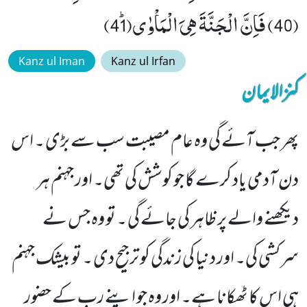
(40) فَاِنَّ الْجَنَّةَ هِیَ الْمَاْوٰىﭤ(41)
Kanz ul Iman
Kanz ul Irfan
کنزالایمان
پھر جب آئے گی وہ عام مصیبت سب سے بڑی ۔ اس
دن آدمی یاد کرے گا جو کوشش کی تھی۔ اور جہنم ہر
دیکھنے والے پر ظاہر کی جائے گی ۔ تو وہ جس نے
سرکشی کی۔ اور دنیا کی زندگی کو ترجیح دی ۔ تو بیشک جہنم
ہی اس کا ٹھکانا ہے۔ اور وہ جو اپنے رب کے حضور