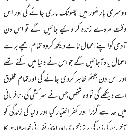
دوسری بار صُور میں پھونک ماری جائے گی اور اس
وقت مردے زندہ کر دئیے جائیں گے تو اس دن
آدمی کواپنے اعمال نامے دیکھ کر وہ تمام اچھے برے
اعمال یا دآجائیں گے جو اس نے دنیا میں کئے تھے
اور اس دن جہنم ظاہر کردی جائے گی اورتمام مخلوق
اسے دیکھے گی تو وہ شخص جس نے سرکشی کی،نافرمانی
میں حد سے گزرا اور کفر اختیار کیا اور دنیا کی زندگی کو
آخرت کی زندگی پر ترجیح دی اور اپنی نفسانی خواہشات کا