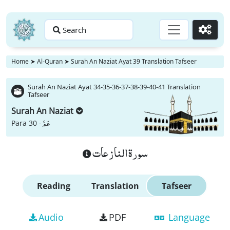
Search
Go
Home
➤
Al-Quran
➤
Surah An Naziat Ayat 39 Translation Tafseer
Surah An Naziat Ayat 34-35-36-37-38-39-40-41 Translation
Tafseer
Surah An Naziat
عَمَّ
Para 30 -
سورة النازعات
Reading
Translation
Tafseer
Audio
PDF
Language