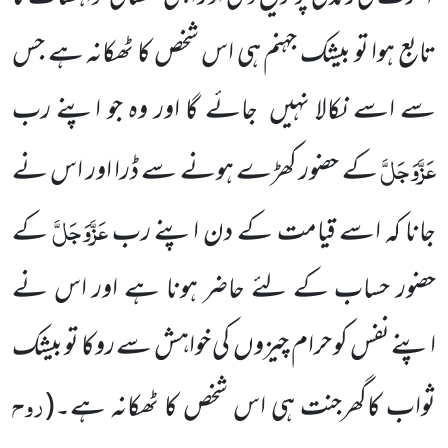
تابع ہوا تو بیشک جہنم ہی اس شخص کا ٹھکانہ ہے جس
سے اسے نکالا نہیں جائے گا اور وہ جو اپنے رب
عَزَّوَجَلَّ
کے حضور کھڑے ہونے سے ڈرا اور اس نے
عَزَّوَجَلَّ
جانا کہ اسے قیامت کے دن اپنے رب
کے
حضور حساب کے لئے حاضر ہونا ہے اور اس نے
اپنے نفس کو حرام چیزوں کی خواہش سے روکا تو بیشک
روح
ثواب کاگھرجنت ہی اس شخص کا ٹھکانہ ہے۔
(