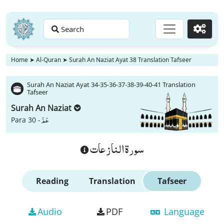
Search
Go
Home
➤
Al-Quran
➤
Surah An Naziat Ayat 38 Translation Tafseer
Surah An Naziat Ayat 34-35-36-37-38-39-40-41 Translation
Tafseer
Surah An Naziat
عَمَّ
Para 30 -
سورة النازعات
Reading
Translation
Tafseer
Audio
PDF
Language