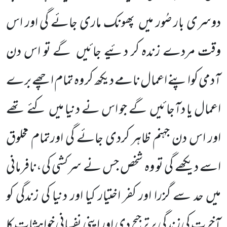
دوسری بار صُور میں پھونک ماری جائے گی اور اس
وقت مردے زندہ کر دئیے جائیں گے تو اس دن
آدمی کواپنے اعمال نامے دیکھ کر وہ تمام اچھے برے
اعمال یا دآجائیں گے جو اس نے دنیا میں کئے تھے
اور اس دن جہنم ظاہر کردی جائے گی اورتمام مخلوق
اسے دیکھے گی تو وہ شخص جس نے سرکشی کی،نافرمانی
میں حد سے گزرا اور کفر اختیار کیا اور دنیا کی زندگی کو
آخرت کی زندگی پر ترجیح دی اور اپنی نفسانی خواہشات کا