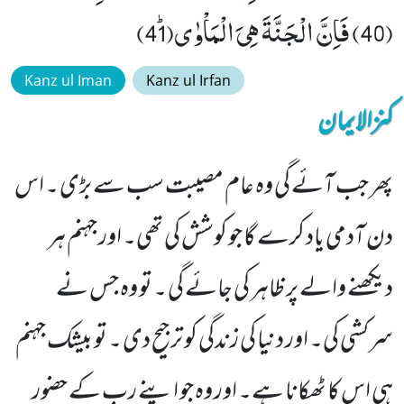
(40) فَاِنَّ الْجَنَّةَ هِیَ الْمَاْوٰىﭤ(41)
Kanz ul Iman
Kanz ul Irfan
کنزالایمان
پھر جب آئے گی وہ عام مصیبت سب سے بڑی ۔ اس
دن آدمی یاد کرے گا جو کوشش کی تھی۔ اور جہنم ہر
دیکھنے والے پر ظاہر کی جائے گی ۔ تو وہ جس نے
سرکشی کی۔ اور دنیا کی زندگی کو ترجیح دی ۔ تو بیشک جہنم
ہی اس کا ٹھکانا ہے۔ اور وہ جو اپنے رب کے حضور