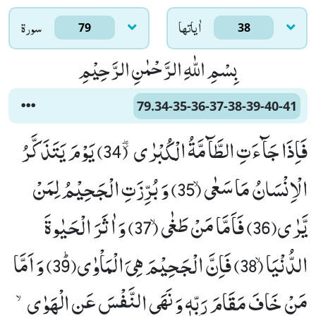
اٰياتها
سورۃ
79
38
بِسْمِ اللّٰهِ الرَّحْمٰنِ الرَّحِیْمِ
79.34-35-36-37-38-39-40-41
فَاِذَا جَآءَتِ الطَّآمَّةُ الْكُبْرٰى٘ ۖ (34) یَوْمَ یَتَذَكَّرُ
الْاِنْسَانُ مَا سَعٰىۙ (35) وَ بُرِّزَتِ الْجَحِیْمُ لِمَنْ
یَّرٰى(36) فَاَمَّا مَنْ طَغٰىۙ (37) وَ اٰثَرَ الْحَیٰوةَ
الدُّنْیَاۙ (38) فَاِنَّ الْجَحِیْمَ هِیَ الْمَاْوٰىﭤ(39) وَ اَمَّا
مَنْ خَافَ مَقَامَ رَبِّهٖ وَ نَهَى النَّفْسَ عَنِ الْهَوٰىۙ