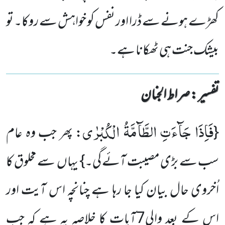
کھڑے ہونے سے ڈرا اور نفس کو خواہش سے روکا۔ تو
بیشک جنت ہی ٹھکانا ہے۔
تفسیر : ‎صراط الجنان
فَاِذَا جَآءَتِ الطَّآمَّةُ الْكُبْرٰى
{
: پھر جب وہ عام
سب سے بڑی مصیبت آئے گی۔} یہاں سے مخلوق کا
اُخروی حال بیان کیا جا رہا ہے چنانچہ اس آیت اور
اس کے بعد والی7آیات کا خلاصہ یہ ہے کہ جب