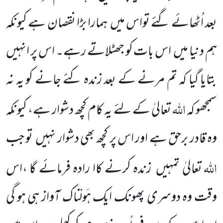
بعد اُٹھائے گئے تواس میں ہمارا بڑا نقصان ہے کیونکہ
ہم دنیا میں اس بات کو جھٹلاتے رہے۔ اس پر انہیں
بتایا گیا کہ تم مرنے کے بعد زندہ کئے جانے کو یہ نہ
اللّٰہ
سمجھو کہ
تعالیٰ کے لئے یہ کام کچھ دشوار ہے، کیونکہ
وہ قادر برحق ہے اور اس پر کچھ بھی دشوار نہیں تو جب
اللّٰہ
تعالیٰ تمہیں زندہ کرنے کاا رادہ فرمائے گا ،اس
وقت وہ دوسری پھونک ایک ہَولْناک آواز ہی ہو گی