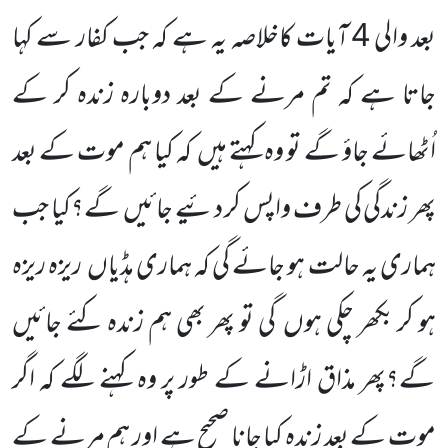
بعد والی 4 آیات کاخلاصہ یہ ہے کہ جب کفار سے کہا
جاتا ہے کہ تم مرنے کے بعد دوبارہ زندہ کر کے
اُٹھائے جاؤ گے تو وہ کہتے ہیں کہ کیا ہم موت کے بعد
پھر زندگی کی طرف واپس کر دئیے جائیں گے؟کیا جب
ہماری یہ حالت ہو جائے گی کہ ہماری ہڈیاں ریزہ ریزہ
ہو کر بکھر چکی ہوں گی تو پھر بھی ہم زندہ کئے جائیں
گے؟پھر مذاق اڑانے کے طور پر وہ کہنے لگے کہ اگر
موت کے بعد زندہ کیا جانا صحیح ہے اور ہم مرنے کے