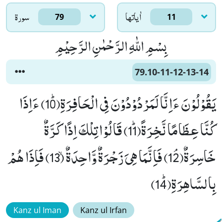
اٰياتها
سورۃ
79
11
بِسْمِ اللّٰهِ الرَّحْمٰنِ الرَّحِیْمِ
79.10-11-12-13-14
یَقُوْلُوْنَ ءَاِنَّا لَمَرْدُوْدُوْنَ فِی الْحَافِرَةِﭤ(10) ءَاِذَا
كُنَّا عِظَامًا نَّخِرَةًﭤ(11) قَالُوْا تِلْكَ اِذًا كَرَّةٌ
خَاسِرَةٌﭥ(12) فَاِنَّمَا هِیَ زَجْرَةٌ وَّاحِدَةٌۙ (13) فَاِذَا هُمْ
بِالسَّاهِرَةِﭤ(14)
Kanz ul Iman
Kanz ul Irfan