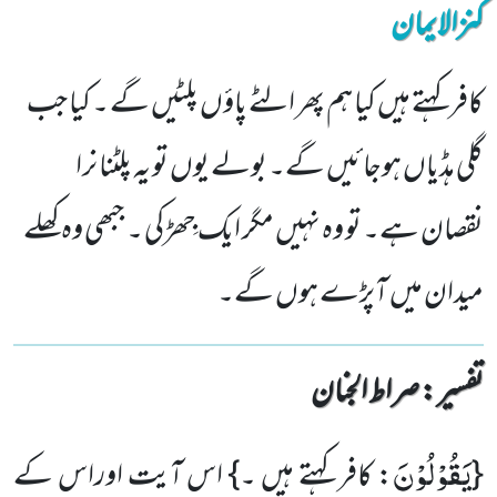
کنزالایمان
کافر کہتے ہیں کیا ہم پھر الٹے پاؤں پلٹیں گے ۔ کیا جب
گلی ہڈیاں ہوجائیں گے۔ بولے یوں تو یہ پلٹنا نرا
نقصان ہے۔ تو وہ نہیں مگر ایک جِھڑکی ۔ جبھی وہ کھلے
میدان میں آپڑے ہوں گے۔
تفسیر : ‎صراط الجنان
یَقُوْلُوْنَ
{
: کافر کہتے ہیں ۔} اس آیت اوراس کے