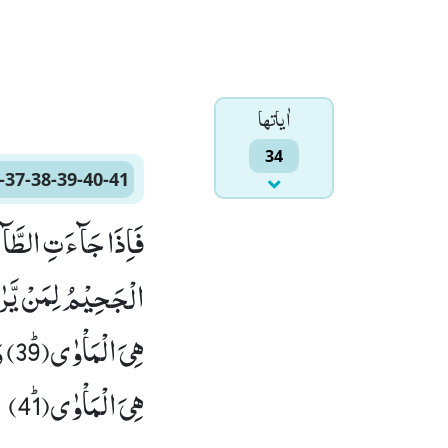
اٰياتها
34
-37-38-39-40-41
هِیَ الْمَاْوٰىﭤ(41)