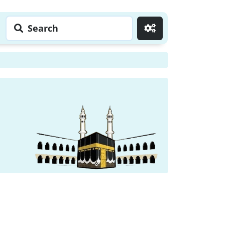
Search
Go