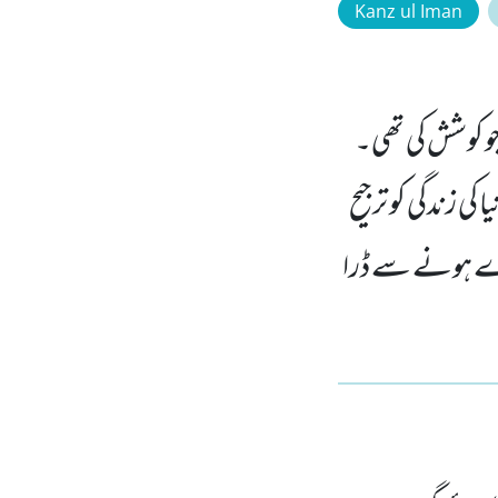
Kanz ul Iman
 کوشش کی تھی۔
کی زندگی کو ترجیح
ھڑے ہونے سے ڈرا