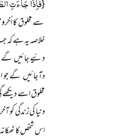
فَاِذَا جَآءَتِ الطَّ
{
خلاصہ یہ ہے کہ ج
دئیے جائیں گے تو
دآجائیں گے جو ا
مخلوق اسے دیکھے گی
دنیا کی زندگی کو آ
اس شخص کا ٹھکانہ