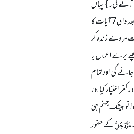
آئے گی۔} یہاں
سے مخلوق کا اُخروی حال بیان کیا جا رہا ہے چنانچہ اس آیت اور اس کے بعد والی7آیات کا
قت مردے زندہ کر
ھے برے اعمال یا
جائے گی اورتمام
فر اختیار کیا اور
وا تو بیشک جہنم ہی
عَزَّوَجَلَّ
کے حضور