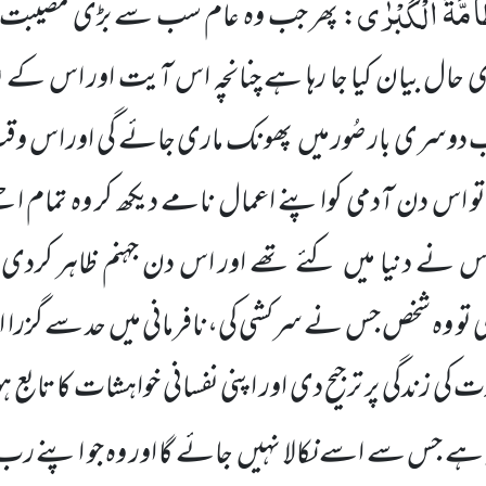
آمَّةُ الْكُبْرٰى
: پھر جب وہ عام سب سے بڑی مصیبت 
ب دوسری بار صُور میں پھونک ماری جائے گی اور اس و
 اس دن آدمی کواپنے اعمال نامے دیکھ کر وہ تمام اچ
س نے دنیا میں کئے تھے اور اس دن جہنم ظاہر کردی 
 تو وہ شخص جس نے سرکشی کی،نافرمانی میں حد سے گزرا اور ک
خرت کی زندگی پر ترجیح دی اور اپنی نفسانی خواہشات کا تابع ہ
 ہے جس سے اسے نکالا نہیں جائے گا اور وہ جو اپنے رب