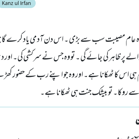
Kanz ul Irfan
 عام مصیبت سب سے بڑی ۔ اس دن آدمی یاد کرے گا جو
والے پر ظاہر کی جائے گی ۔ تو وہ جس نے سرکشی کی۔ اور دنیا 
م ہی اس کا ٹھکانا ہے۔ اور وہ جو اپنے رب کے حضور ک
 سے روکا۔ تو بیشک جنت ہی ٹھکانا ہے۔