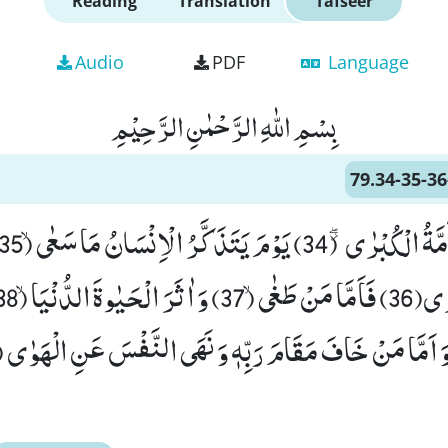
Reading
Translation
Tafseer
Audio
PDF
Language
بِسْمِ اللّٰهِ الرَّحْمٰنِ الرَّحِیْمِ
79.34-35-36