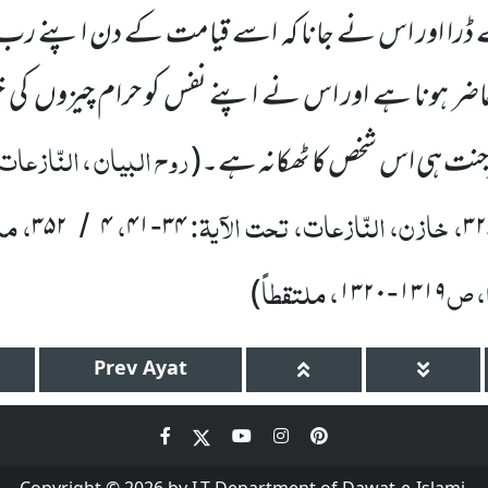
را اور اس نے جانا کہ اسے قیامت کے دن اپنے رب
 ہونا ہے اور اس نے اپنے نفس کو حرام چیزوں کی خ
روح البیان ، النّازعات 
جنت ہی اس شخص کا ٹھکانہ ہے۔
(
، خازن، النّازعات، تحت الآیۃ:
،
، مد
۳۵۲
۴
۴۱
۳۴
۳۲
/
-
، ص
، ملتقطاً
)
۱۳۲۰
۱۳۱۹
-
Prev
Ayat