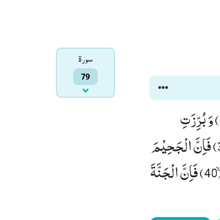
سورۃ
79
فَاِذَا جَآءَتِ الطَّآمَّةُ الْكُبْرٰى٘ ۖ (34) یَوْمَ یَتَذَكَّرُ الْاِنْسَانُ مَا سَعٰىۙ (35) وَ بُرِّزَتِ
الْجَحِیْمُ لِمَنْ یَّرٰى(36) فَاَمَّا مَنْ طَغٰىۙ (37) وَ اٰثَرَ الْحَیٰوةَ الدُّنْیَاۙ (38) فَاِنَّ الْجَحِیْمَ
هِیَ الْمَاْوٰىﭤ(39) وَ اَمَّا مَنْ خَافَ مَقَامَ رَبِّهٖ وَ نَهَى النَّفْسَ عَنِ الْهَوٰىۙ (40) فَاِنَّ الْجَنَّةَ