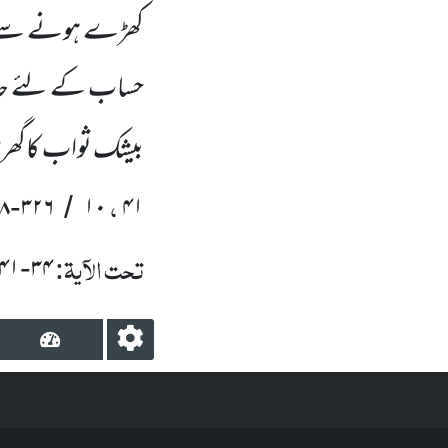
کھڑے ہونے سے ڈ
حساب کے لئے حاضر
بیشک ثواب کاگھر
،
۸
۳۲۶
۱۰
۴۱
-
/
تحت الآیۃ:
۴۱
۳۴
-