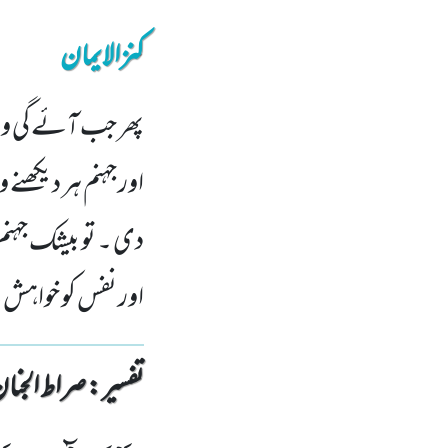
کنزالایمان
پھر جب آئے گی وہ
اور جہنم ہر دیکھنے 
دی ۔ تو بیشک جہن
اور نفس کو خواہش
تفسیر : ‎صراط الجنان