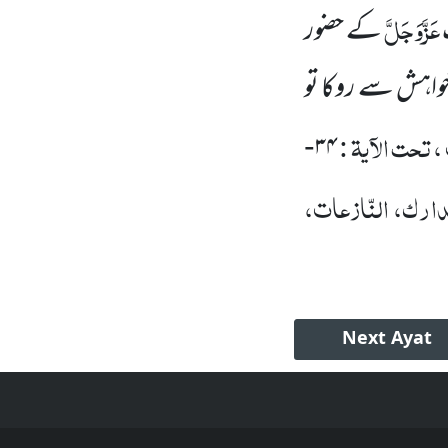
عَزَّوَجَلَّ
کے حضور
واہش سے روکا تو
، تحت الآیۃ :
۳۴
-
ارک، النّازعات،
Next
Ayat