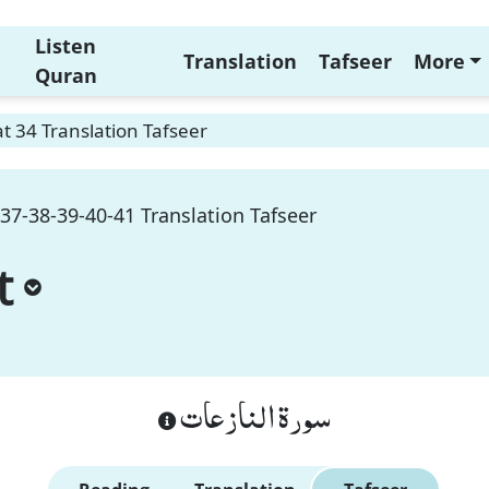
Listen
Translation
Tafseer
More
Quran
t 34 Translation Tafseer
37-38-39-40-41 Translation Tafseer
t
سورة النازعات