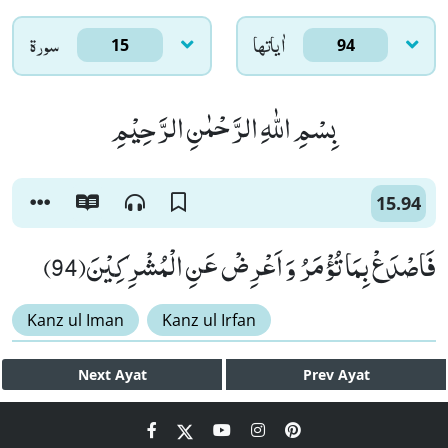
اٰياتها
سورۃ
15
94
بِسْمِ اللّٰهِ الرَّحْمٰنِ الرَّحِیْمِ
15.94
فَاصْدَعْ بِمَا تُؤْمَرُ وَ اَعْرِضْ عَنِ الْمُشْرِكِیْنَ(94)
Kanz ul Iman
Kanz ul Irfan
Next
Ayat
Prev
Ayat