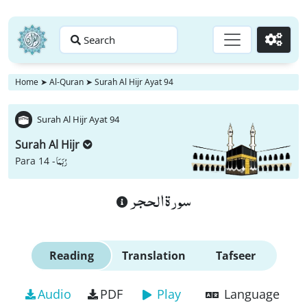
Search
Go
Home
➤
Al-Quran
➤
Surah Al Hijr Ayat 94
Surah Al Hijr Ayat 94
Surah Al Hijr
رُبَمَا
Para 14 -
سورة الحجر
Reading
Translation
Tafseer
Audio
PDF
Play
Language