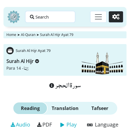
Search
Go
Home
➤
Al-Quran
➤
Surah Al Hijr Ayat 79
Surah Al Hijr Ayat 79
Surah Al Hijr
رُبَمَا
Para 14 -
سورة الحجر
Reading
Translation
Tafseer
Audio
PDF
Play
Language