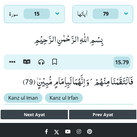
اٰياتها
سورۃ
15
79
بِسْمِ اللّٰهِ الرَّحْمٰنِ الرَّحِیْمِ
15.79
فَانْتَقَمْنَا مِنْهُمْۘ-وَ اِنَّهُمَا لَبِاِمَامٍ مُّبِیْنٍ ﮒ(79)
Kanz ul Iman
Kanz ul Irfan
Next
Ayat
Prev
Ayat