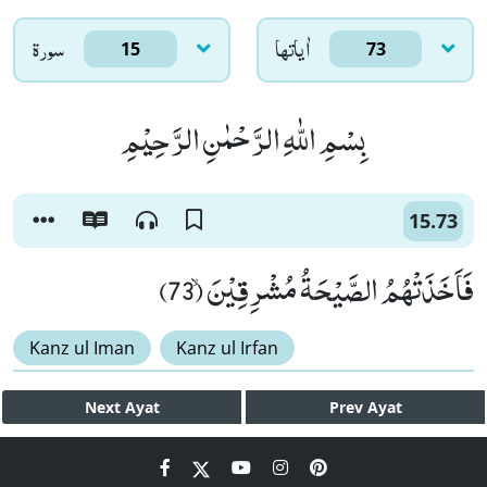
اٰياتها
سورۃ
15
73
بِسْمِ اللّٰهِ الرَّحْمٰنِ الرَّحِیْمِ
15.73
فَاَخَذَتْهُمُ الصَّیْحَةُ مُشْرِقِیْنَۙ (73)
Kanz ul Iman
Kanz ul Irfan
Next
Ayat
Prev
Ayat