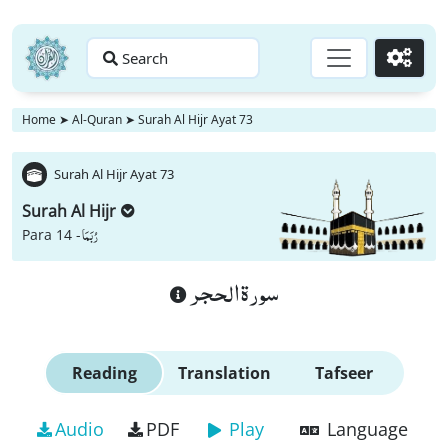
Search
Go
Home
➤
Al-Quran
➤
Surah Al Hijr Ayat 73
Surah Al Hijr Ayat 73
Surah Al Hijr
رُبَمَا
Para 14 -
سورة الحجر
Reading
Translation
Tafseer
Audio
PDF
Play
Language