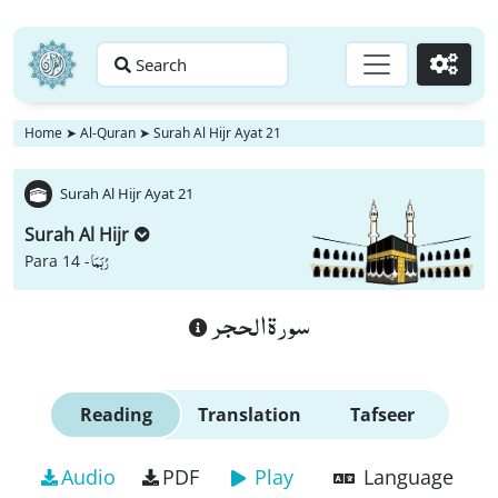
Search
Go
Home
➤
Al-Quran
➤
Surah Al Hijr Ayat 21
Surah Al Hijr Ayat 21
Surah Al Hijr
رُبَمَا
Para 14 -
سورة الحجر
Reading
Translation
Tafseer
Audio
PDF
Play
Language