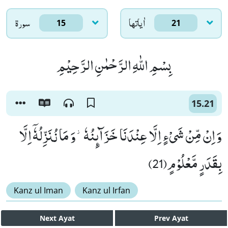
اٰياتها
سورۃ
15
21
بِسْمِ اللّٰهِ الرَّحْمٰنِ الرَّحِیْمِ
15.21
وَ اِنْ مِّنْ شَیْءٍ اِلَّا عِنْدَنَا خَزَآىٕنُهٗ٘-وَ مَا نُنَزِّلُهٗۤ اِلَّا
بِقَدَرٍ مَّعْلُوْمٍ(21)
Kanz ul Iman
Kanz ul Irfan
Next
Ayat
Prev
Ayat