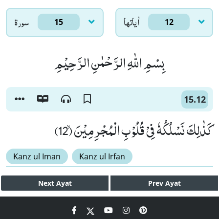
اٰياتها
سورۃ
15
12
بِسْمِ اللّٰهِ الرَّحْمٰنِ الرَّحِیْمِ
15.12
كَذٰلِكَ نَسْلُكُهٗ فِیْ قُلُوْبِ الْمُجْرِمِیْنَۙ (12)
Kanz ul Iman
Kanz ul Irfan
Next
Ayat
Prev
Ayat