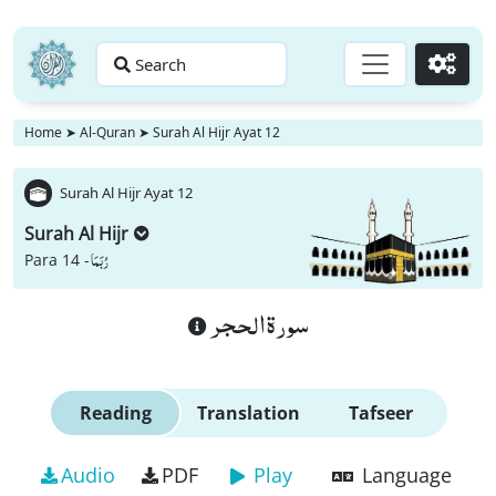
Search
Go
Home
➤
Al-Quran
➤
Surah Al Hijr Ayat 12
Surah Al Hijr Ayat 12
Surah Al Hijr
رُبَمَا
Para 14 -
سورة الحجر
Reading
Translation
Tafseer
Audio
PDF
Play
Language