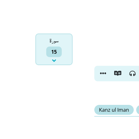
سورۃ
15
Kanz ul Iman