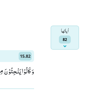
اٰياتها
82
15.82
وَ كَانُوْا یَنْحِتُوْنَ مِ)