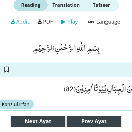
Reading
Translation
Tafseer
Audio
PDF
Play
Language
بِسْمِ اللّٰهِ الرَّحْمٰنِ الرَّحِیْمِ
نَ الْجِبَالِ بُیُوْتًا اٰمِنِیْنَ(82
Kanz ul Irfan
Next
Ayat
Prev
Ayat