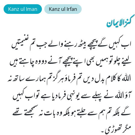
Kanz ul Iman
Kanz ul Irfan
کنزالایمان
اب کہیں گے پیچھے بیٹھ رہنے والے جب تم غنیمتیں
لینے چلو تو ہمیں بھی اپنے پیچھے آنے دو وہ چاہتے ہیں
اللہ کا کلام بدل دیں تم فرماؤ ہرگز تم ہمارے ساتھ نہ
آؤ اللہ نے پہلے سے یونہی فرمادیا ہے تو اب کہیں
گے بلکہ تم ہم سے جلتے ہو بلکہ وہ بات نہ سمجھتے تھے
مگر تھوڑی۔