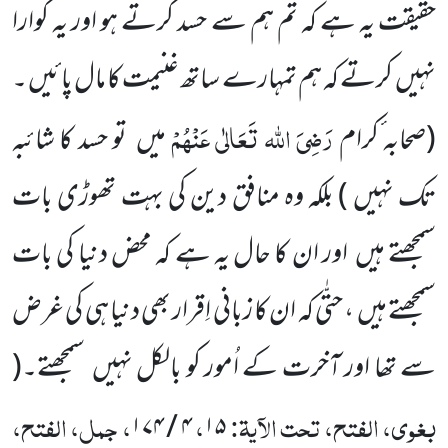
حقیقت
یہ ہے کہ تم ہم سے حسد کرتے ہو اور یہ گوارا
نہیں
کرتے کہ ہم تمہارے ساتھ غنیمت کا مال پائیں ۔
رَضِیَ اللہ تَعَالٰی
عَنْہُمْ
(صحابہ ٔکرام
میں
تو حسد کا شائبہ
تک نہیں )
بلکہ وہ منافق دین کی بہت تھوڑی بات
سمجھتے ہیں
اور ان کا حال یہ ہے کہ محض دنیا کی بات
سمجھتے ہیں
، حتّٰی کہ ان کا زبانی اِقرار بھی دنیا ہی کی غرض
سے تھا اور آخرت کے اُمور کو بالکل نہیں
سمجھتے۔
(
بغوی، الفتح، تحت الآیۃ:
،
، جمل، الفتح،
۴ / ۱۷۴
۱۵