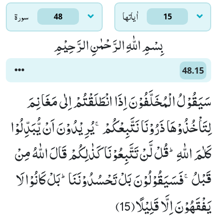
اٰياتها
سورۃ
48
15
بِسْمِ اللّٰهِ الرَّحْمٰنِ الرَّحِیْمِ
48.15
سَیَقُوْلُ الْمُخَلَّفُوْنَ اِذَا انْطَلَقْتُمْ اِلٰى مَغَانِمَ
لِتَاْخُذُوْهَا ذَرُوْنَا نَتَّبِعْكُمْۚ-یُرِیْدُوْنَ اَنْ یُّبَدِّلُوْا
كَلٰمَ اللّٰهِؕ-قُلْ لَّنْ تَتَّبِعُوْنَا كَذٰلِكُمْ قَالَ اللّٰهُ مِنْ
قَبْلُۚ-فَسَیَقُوْلُوْنَ بَلْ تَحْسُدُوْنَنَاؕ-بَلْ كَانُوْا لَا
یَفْقَهُوْنَ اِلَّا قَلِیْلًا(15)