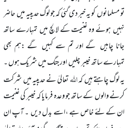
تو مسلمانوں
کو یہ خبر دی گئی کہ جو لوگ حدیبیہ میں
حاضر
نہیں
ہوئے وہ غنیمت کے لالچ میں
تمہارے ساتھ
جانا چاہیں
گے اور تم سے کہیں
گے :ہم بھی
تمہارے
ساتھ خیبر چلیں
اور جنگ میں شریک ہوں ۔
اللہ
یہ لوگ چاہتے ہیں
کہ
تعالیٰ
نے حدیبیہ میں
شرکت
کرنے والوں
کے
ساتھ جو وعدہ فرمایا کہ خیبر کی غنیمت
ان کے لئے خاص ہے ،اسے بدل دیں
۔ آپ ان