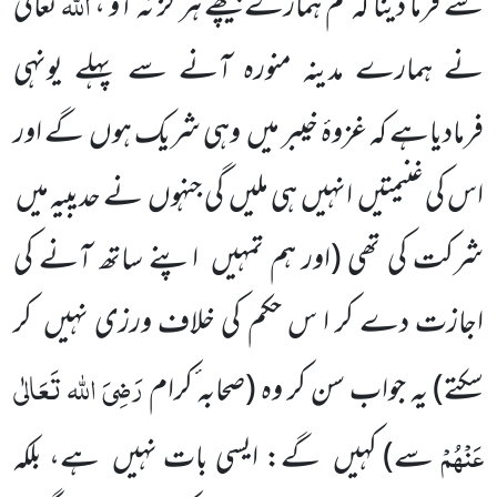
اللہ
سے فرما دینا کہ تم ہمارے پیچھے
ہر گز نہ آؤ ،
تعالیٰ
نے ہمارے مدینہ منورہ آنے سے پہلے یونہی
فرمادیاہے
کہ غزوۂ خیبر میں
وہی شریک ہوں
گے اور
اس کی غنیمتیں
انہیں
ہی ملیں
گی جنہوں
نے حدیبیہ میں
شرکت کی تھی
(اور ہم تمہیں
اپنے ساتھ آنے کی
اجازت دے کر ا س حکم کی
خلاف ورزی نہیں
کر
رَضِیَ اللہ تَعَالٰی
سکتے)
یہ جواب سن کر وہ
(صحابہ ٔکرام
عَنْہُمْ
سے)
کہیں
گے: ایسی بات نہیں
ہے، بلکہ