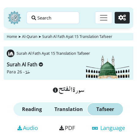
Search
Go
Home
➤
Al-Quran
➤
Surah Al Fath Ayat 15 Translation Tafseer
Surah Al Fath Ayat 15 Translation Tafseer
Surah Al Fath
حٰمٓ
Para 26 -
سورة الفتح
Reading
Translation
Tafseer
Audio
PDF
Language