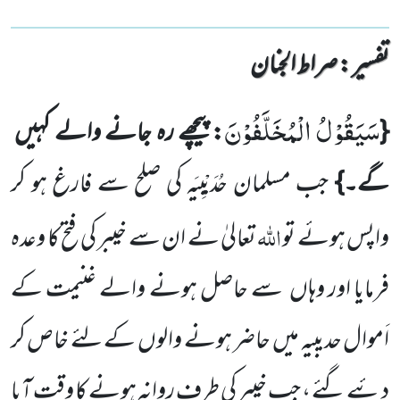
تفسیر : ‎صراط الجنان
سَیَقُوْلُ الْمُخَلَّفُوْنَ
{
: پیچھے رہ جانے والے کہیں
گے۔}
جب مسلمان حُدَیْبِیَہ کی صلح سے فارغ ہو کر
اللہ
واپس ہوئے تو
تعالیٰ نے ان سے خیبر کی فتح کا وعدہ
فرمایا اور وہاں
سے حاصل ہونے والے غنیمت کے
اَموال حدیبیہ میں
حاضر ہونے والوں
کے لئے خاص کر
دئیے گئے ، جب خیبر کی طرف روانہ ہونے کا وقت آیا