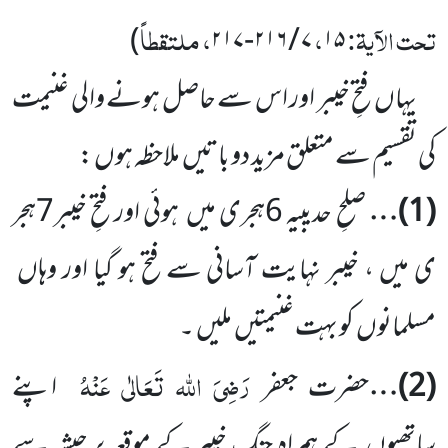
تحت الآیۃ:
،
، ملتقطاً
)
۷ / ۲۱۶-۲۱۷
۱۵
یہاں
فتحِ خیبر اور اس سے حاصل ہونے والی غنیمت
کی تقسیم سے متعلق مزید دو باتیں
ملاحظہ ہوں :
(
1
)…
صلحِ حدیبیہ
6
ہجری میں
ہوئی اور فتحِ خیبر
7
ہجر
ی میں ، خیبر نہایت آسانی سے فتح ہو گیا اور وہاں
مسلمانوں
کو بہت غنیمتیں
ملیں
۔
رَضِیَ اللہ تَعَالٰی عَنْہُ
(
2
)…
حضرت جعفر
اپنے
ساتھیوں
کے ہمراہ جنگ ِخیبر کے موقعہ پر حبشہ سے