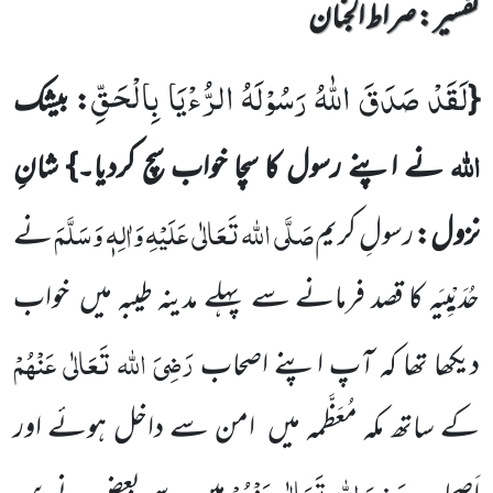
تفسیر : ‎صراط الجنان
لَقَدْ صَدَقَ اللّٰهُ رَسُوْلَهُ الرُّءْیَا بِالْحَقِّ
{
: بیشک
اللہ
نے اپنے رسول کا سچا خواب سچ کردیا۔}
شانِ
صَلَّی اللہ تَعَالٰی عَلَیْہِ وَاٰلِہٖ وَسَلَّمَ
نزول:
رسولِ
کریم
نے
حُدَیْبِیَہ کا قصد فرمانے سے پہلے مدینہ طیبہ میں
خواب
رَضِیَ اللہ تَعَالٰی عَنْہُمْ
دیکھا تھا کہ آپ اپنے اصحاب
کے ساتھ مکہ مُعَظَّمہ میں
امن سے داخل ہوئے اور
رَضِیَ اللہ تَعَالٰی عَنْہُمْ