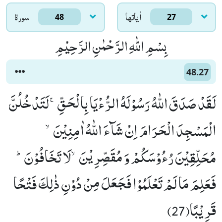
اٰياتها
سورۃ
48
27
بِسْمِ اللّٰهِ الرَّحْمٰنِ الرَّحِیْمِ
48.27
لَقَدْ صَدَقَ اللّٰهُ رَسُوْلَهُ الرُّءْیَا بِالْحَقِّۚ-لَتَدْخُلُنَّ
الْمَسْجِدَ الْحَرَامَ اِنْ شَآءَ اللّٰهُ اٰمِنِیْنَۙ-
مُحَلِّقِیْنَ رُءُوْسَكُمْ وَ مُقَصِّرِیْنَۙ-لَا تَخَافُوْنَؕ-
فَعَلِمَ مَا لَمْ تَعْلَمُوْا فَجَعَلَ مِنْ دُوْنِ ذٰلِكَ فَتْحًا
قَرِیْبًا(27)