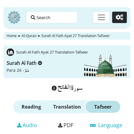
Search
Go
Home
➤
Al-Quran
➤
Surah Al Fath Ayat 27 Translation Tafseer
Surah Al Fath Ayat 27 Translation Tafseer
Surah Al Fath
حٰمٓ
Para 26 -
سورة الفتح
Reading
Translation
Tafseer
Audio
PDF
Language