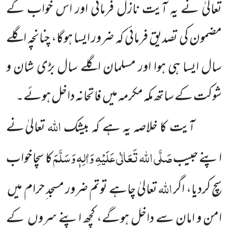
تعالیٰ نے یہ آیت نازل فرمائی اور اس خواب کے
مضمون کی تصدیق فرمائی کہ ضرور ایسا ہوگا، چنانچہ اگلے
سال ایسا ہی ہوا اور مسلمان اگلے سال بڑی شان و
شوکت کے ساتھ مکہ مکرمہ میں
فاتحانہ داخل ہوئے۔
اللہ
آیت کا خلاصہ یہ ہے کہ بیشک
تعالیٰ نے
صَلَّی اللہ تَعَالٰی عَلَیْہِ وَاٰلِہٖ وَسَلَّمَ
اپنے
حبیب
کا سچا خواب
اللہ
سچ کردیا، اگر
تعالیٰ چاہے توتم ضرور مسجد ِحرام میں
امن و امان سے داخل ہوگے، کچھ اپنے سروں
کے