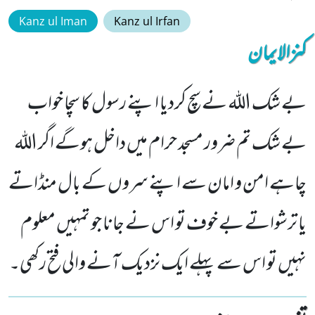
Kanz ul Iman
Kanz ul Irfan
کنزالایمان
بے شک اللہ نے سچ کردیا اپنے رسول کا سچا خواب
بے شک تم ضرور مسجد حرام میں داخل ہوگے اگر اللہ
چاہے امن و امان سے اپنے سروں کے بال منڈاتے
یا ترشواتے بے خوف تو اس نے جانا جو تمہیں معلوم
نہیں تو اس سے پہلے ایک نزدیک آنے والی فتح رکھی۔