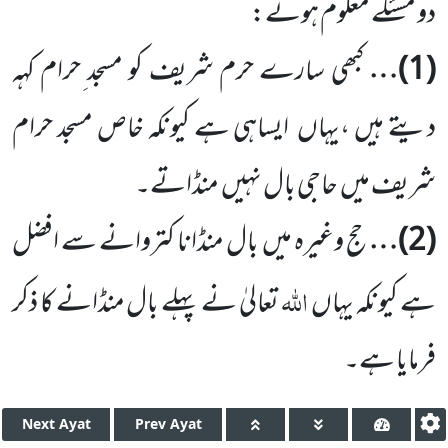
دو مسئلے معلوم ہوئے:
(
1
)…
کبھی سارے حرم شریف کو مسجد ِحرام کہہ
دیتے ہیں ،یہاں
ایساہی ہے کیونکہ خاص مسجد حرام
شریف میں
حاجی بال نہیں
منڈاتے۔
(
2
)…
حج وغیرہ میں
بال منڈانا کتروانے سے افضل
اللہ
ہے کیونکہ یہاں
تعالیٰ نے پہلے بال منڈانے کا ذکر
فرمایا ہے۔
Next
Ayat
Prev
Ayat