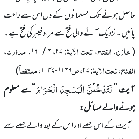
حاصل ہونے تک مسلمانوں
کے دل اس سے راحت
پائیں ۔ نزدیک آنے والی فتح سے مراد خیبر کی فتح ہے۔
خازن، الفتح، تحت الآیۃ:
،
، مدارک،
۱۶۱
/
۴
۲۷
(
الفتح، تحت الآیۃ:
، ص
، ملتقطاً
)
۱۱۴۷
-
۱۱۴۶
۲۷
لَتَدْخُلُنَّ الْمَسْجِدَ الْحَرَامَ
آیت
’’
‘‘
سے معلوم
ہونے والے مسائل:
آیت کے اس حصے اور ا س کے بعد والے حصے سے