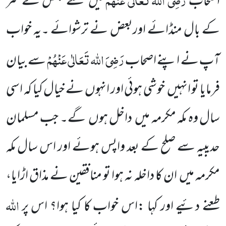
اَصحاب
میں
سے بعض نے سر
کے
بال منڈائے اوربعض نے ترشوائے ۔یہ خواب
رَضِیَ اللہ تَعَالٰی عَنْہُمْ
آپ نے اپنے اصحاب
سے بیان
فرمایا تو انہیں
خوشی
ہوئی اور انہوں نے خیال کیا کہ اسی
سال وہ مکہ مکرمہ میں
داخل ہوں
گے۔ جب مسلمان
حدیبیہ سے صلح کے بعد واپس ہوئے اور اس سال مکہ
مکرمہ میں
ان کا داخلہ نہ ہوا تو منافقین نے مذاق اڑایا،
اللہ
طعنے دئیے اور کہا :اس خواب کا کیا ہوا؟ اس پر