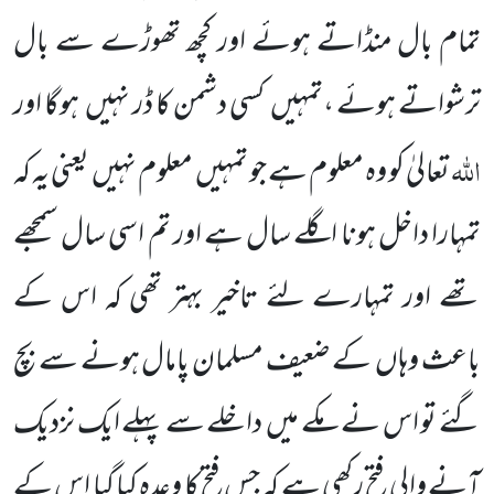
تمام بال منڈاتے ہوئے
اور کچھ تھوڑے سے بال
ترشواتے
ہوئے ،تمہیں
کسی دشمن کا ڈر نہیں
ہوگا اور
اللہ
تعالیٰ کو وہ معلوم ہے جو تمہیں
معلوم نہیں
یعنی یہ کہ
تمہارا داخل ہونا اگلے سال ہے اور تم اسی سال سمجھے
تھے اور تمہارے لئے تاخیر بہتر تھی کہ اس کے
باعث وہاں
کے ضعیف مسلمان پامال ہونے سے بچ
گئے تو اس نے مکے میں
داخلے سے پہلے ایک نزدیک
آنے والی فتح رکھی ہے کہ جس فتح کا وعدہ کیا گیا اس کے