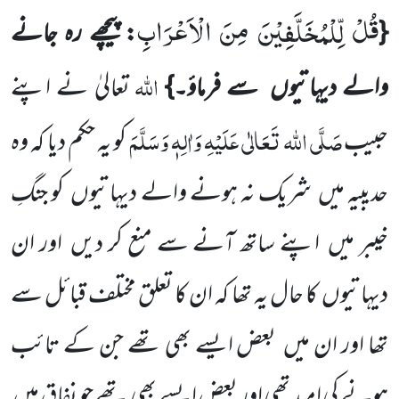
قُلْ لِّلْمُخَلَّفِیْنَ مِنَ الْاَعْرَابِ
{
: پیچھے رہ جانے
اللہ
والے دیہاتیوں
سے فرماؤ۔}
تعالیٰ نے اپنے
صَلَّی اللہ
تَعَالٰی عَلَیْہِ وَاٰلِہٖ
وَسَلَّمَ
حبیب
کو یہ حکم دیا کہ وہ
حدیبیہ میں
شریک نہ ہونے والے دیہاتیوں
کو
جنگِ
خیبر میں
اپنے ساتھ آنے سے منع کر دیں
اور ان
دیہاتیوں
کا حال یہ تھا کہ ان کا تعلق مختلف قبائل سے
تھا اور ان میں
بعض ایسے بھی تھے جن کے تائب
ہونے کی امید تھی اور بعض ایسے بھی تھے جو نفاق میں