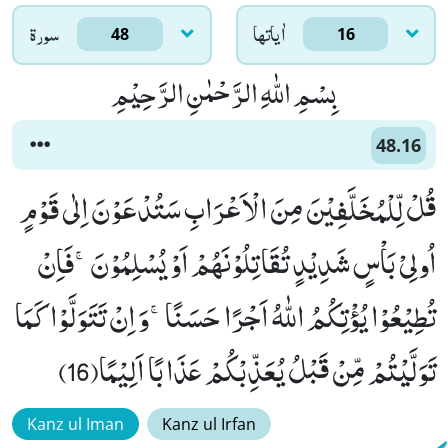
اٰياتها
سورۃ
48
16
بِسْمِ اللّٰهِ الرَّحْمٰنِ الرَّحِیْمِ
48.16
قُلْ لِّلْمُخَلَّفِیْنَ مِنَ الْاَعْرَابِ سَتُدْعَوْنَ اِلٰى قَوْمٍ
اُولِیْ بَاْسٍ شَدِیْدٍ تُقَاتِلُوْنَهُمْ اَوْ یُسْلِمُوْنَۚ-فَاِنْ
تُطِیْعُوْا یُؤْتِكُمُ اللّٰهُ اَجْرًا حَسَنًاۚ-وَ اِنْ تَتَوَلَّوْا كَمَا
تَوَلَّیْتُمْ مِّنْ قَبْلُ یُعَذِّبْكُمْ عَذَابًا اَلِیْمًا(16)
Kanz ul Iman
Kanz ul Irfan