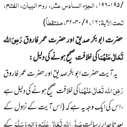
، الجزء السادس عشر، روح البیان، الفتح،
/ ۱۹۵-۱۹۶
تحت الآیۃ:
،
، ملتقطاً
)
۹ / ۳۰-۳۲
۱۶
رَضِیَ اللہ
حضرت ابوبکر صدیق اور حضرت عمر فاروق
تَعَالٰی عَنْہُمَا
کی خلافت صحیح ہونے کی دلیل:
یہ آیت حضرت ابوبکر صدیق اور حضرت عمر فاروق
رَضِیَ اللہ تَعَالٰی عَنْہُمَا
کی خلافت صحیح ہونے کی دلیل ہے
،اس
کی ایک وجہ یہ ہے کہ
(اس آیت کے نزول کے
صَلَّی اللہ تَعَالٰی عَلَیْہِ وَاٰلِہٖ
وَسَلَّمَ
بعدتاجدارِ رسالت
کے