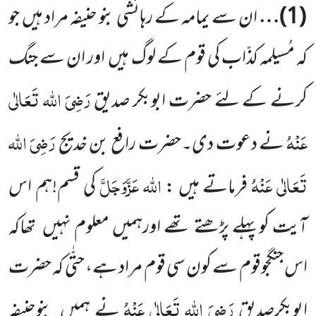
(
1
)…
ان سے یمامہ کے رہائشی بنو حنیفہ مراد ہیں
جو
کہ مُسیلمہ کذّاب کی قوم کے لوگ ہیں
اور ان سے جنگ
رَضِیَ اللہ تَعَالٰی
کرنے
کے لئے حضرت ابوبکر صدیق
عَنْہُ
رَضِیَ اللہ
نے دعوت دی۔
حضرت رافع بن خدیج
تَعَالٰی عَنْہُ
اللہ
عَزَّوَجَلَّ
فرماتے ہیں :
کی قسم!ہم اس
آیت کوپہلے پڑھتے تھے اورہمیں معلوم نہیں
تھاکہ
اس جنگجوقوم سے کون سی قوم مراد ہے، حتّٰی کہ حضرت
رَضِیَ اللہ تَعَالٰی عَنْہُ
ابوبکرصدیق
نے ہمیں
بنوحنیفہ