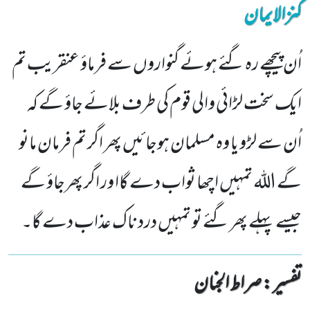
کنزالایمان
اُن پیچھے رہ گئے ہوئے گنواروں سے فرماؤ عنقریب تم
ایک سخت لڑائی والی قوم کی طرف بلائے جاؤ گے کہ
اُن سے لڑو یا وہ مسلمان ہوجائیں پھر اگر تم فرمان مانو
گے اللہ تمہیں اچھا ثواب دے گاا ور اگر پھرجاؤ گے
جیسے پہلے پھر گئے تو تمہیں درد ناک عذاب دے گا۔
تفسیر : ‎صراط الجنان