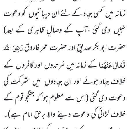
زمانہ میں
کسی جہاد کے لئے ان
دیہاتیوں
کو دعوت
نہیں
دی گئی ،آپ کے وصالِ ظاہری کے بعد)
رَضِیَ اللہ
حضرت ابو بکر صدیق اور حضرت عمر فاروق
تَعَالٰی عَنْہُمَا
کے زمانہ میں
مُرتدوں
اور کافروں
کے
خلاف جہاد ہوئے اور ان جہادوں
میں
شرکت کی
دعوت دی گئی
(اس سے معلوم ہوا کہ جنگجو قوم کے
خلاف لڑائی کی دعوت دینے والا برحق امام ہے)
۔