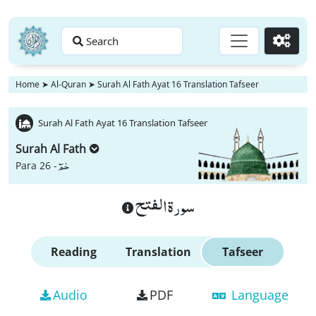
Search
Go
Home
➤
Al-Quran
➤
Surah Al Fath Ayat 16 Translation Tafseer
Surah Al Fath Ayat 16 Translation Tafseer
Surah Al Fath
حٰمٓ
Para 26 -
سورة الفتح
Reading
Translation
Tafseer
Audio
PDF
Language