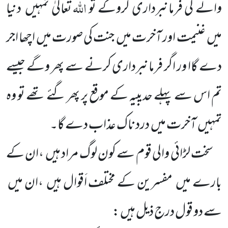
اللہ
والے کی فرمانبرداری کروگے تو
تعالیٰ تمہیں
دنیا
میں
غنیمت اور آخرت
میں
جنت کی صورت میں اچھا اجر
دے گاا ور اگر فرمانبرداری کرنے سے پھر وگے جیسے
تم اس سے پہلے حدیبیہ کے موقع پر پھر گئے تھے تو وہ
تمہیں
آخرت میں
درد ناک عذاب دے گا۔
سخت لڑائی والی قوم سے کون لوگ مراد ہیں
،ان کے
بارے میں
مفسرین کے مختلف اَقوال ہیں
،ان میں
سے دو قول درج ذیل ہیں :