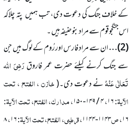
کے خلاف جنگ کی دعوت دی، تب ہمیں
پتہ چلاکہ
اس جنگجوقوم سے مرادبنوحنیفہ ہیں ۔
(
2
)…
ان سے مراد فارس اور رُوم کے لوگ ہیں
جن
رَضِیَ اللہ
سے جنگ کرنے کیلئے حضرت عمر فاروق
تَعَالٰی عَنْہُ
خازن ، الفتح ، تحت
نے
دعوت دی۔
(
الآیۃ:
،
، مدارک، الفتح، تحت الآیۃ:
۴ / ۱۴۹-۱۵۰
۱۶
، ص
، قرطبی، الفتح، تحت الآیۃ:
،
۸
۱۶
۱۱۴۳-۱۱۴۴
۱۶