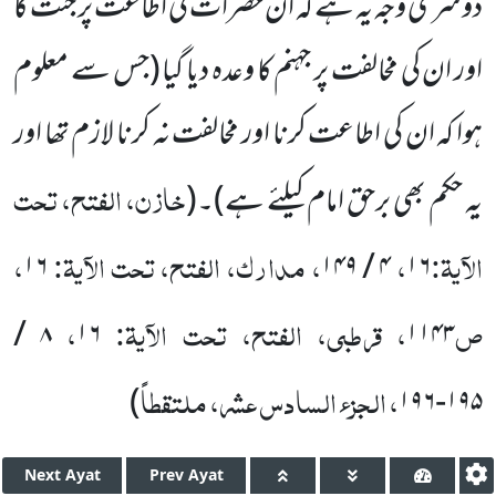
دوسری وجہ یہ ہے کہ ان حضرات کی اطاعت پر جنت کا
اور ان
کی مخالفت پر جہنم کا وعدہ دیا گیا
(جس سے معلوم
ہوا کہ ان کی اطاعت کرنا اور مخالفت نہ کرنا لازم تھا اور
خازن، الفتح، تحت
یہ حکم بھی برحق امام کیلئے ہے)
۔
(
الآیۃ:
،
، مدارک، الفتح، تحت الآیۃ:
،
۱۶
۴ / ۱۴۹
۱۶
ص
، قرطبی، الفتح، تحت الآیۃ:
،
۸ /
۱۶
۱۱۴۳
، الجزء السادس عشر، ملتقطاً
)
۱۹۵-۱۹۶
Next
Ayat
Prev
Ayat