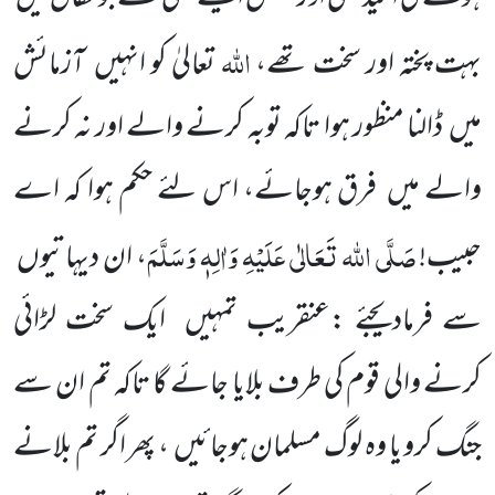
اللہ
بہت پختہ اور سخت تھے،
تعالیٰ کو انہیں
آزمائش
میں
ڈالنا منظور ہوا تاکہ توبہ کرنے والے اور نہ کرنے
والے میں
فرق ہوجائے، اس لئے حکم ہوا کہ اے
صَلَّی اللہ تَعَالٰی عَلَیْہِ وَاٰلِہٖ وَسَلَّمَ
حبیب!
، ان دیہاتیوں
سے فرمادیجئے :عنقریب تمہیں
ایک سخت لڑائی
کرنے والی قوم کی طرف بلایا جائے گا تاکہ تم ان سے
جنگ
کرو یا وہ لوگ مسلمان ہوجائیں
، پھر اگر تم بلانے